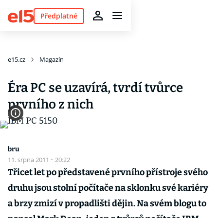
Předplatné
e15.cz
Magazín
Éra PC se uzavírá, tvrdí tvůrce
prvního z nich
bru
11. srpna 2011
·
20:22
Třicet let po představené prvního přístroje svého
druhu jsou stolní počítače na sklonku své kariéry
a brzy zmizí v propadlišti dějin. Na svém blogu to