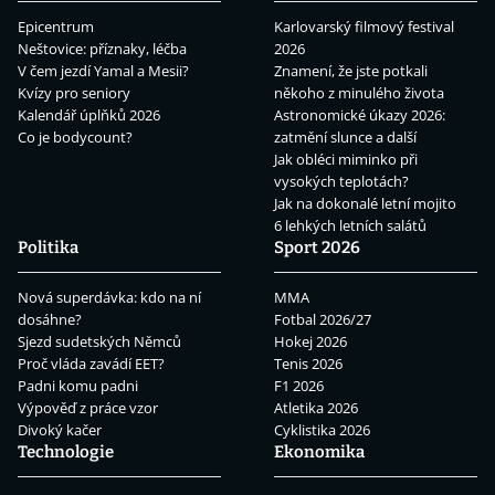
Epicentrum
Karlovarský filmový festival
Neštovice: příznaky, léčba
2026
V čem jezdí Yamal a Mesii?
Znamení, že jste potkali
Kvízy pro seniory
někoho z minulého života
Kalendář úplňků 2026
Astronomické úkazy 2026:
Co je bodycount?
zatmění slunce a další
Jak obléci miminko při
vysokých teplotách?
Jak na dokonalé letní mojito
6 lehkých letních salátů
Politika
Sport 2026
Nová superdávka: kdo na ní
MMA
dosáhne?
Fotbal 2026/27
Sjezd sudetských Němců
Hokej 2026
Proč vláda zavádí EET?
Tenis 2026
Padni komu padni
F1 2026
Výpověď z práce vzor
Atletika 2026
Divoký kačer
Cyklistika 2026
Technologie
Ekonomika