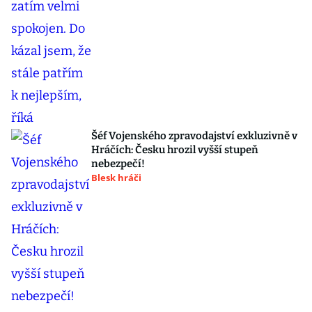
Šéf Vojenského zpravodajství exkluzivně v
Hráčích: Česku hrozil vyšší stupeň
nebezpečí!
Blesk hráči