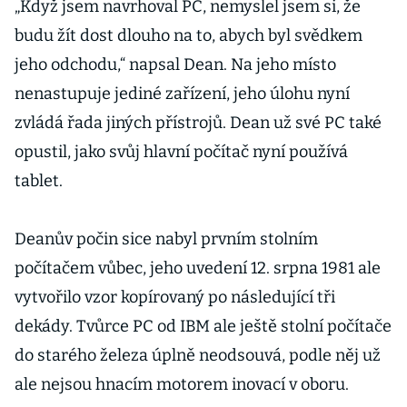
„Když jsem navrhoval PC, nemyslel jsem si, že
budu žít dost dlouho na to, abych byl svědkem
jeho odchodu,“ napsal Dean. Na jeho místo
nenastupuje jediné zařízení, jeho úlohu nyní
zvládá řada jiných přístrojů. Dean už své PC také
opustil, jako svůj hlavní počítač nyní používá
tablet.
Deanův počin sice nabyl prvním stolním
počítačem vůbec, jeho uvedení 12. srpna 1981 ale
vytvořilo vzor kopírovaný po následující tři
dekády. Tvůrce PC od IBM ale ještě stolní počítače
do starého železa úplně neodsouvá, podle něj už
ale nejsou hnacím motorem inovací v oboru.