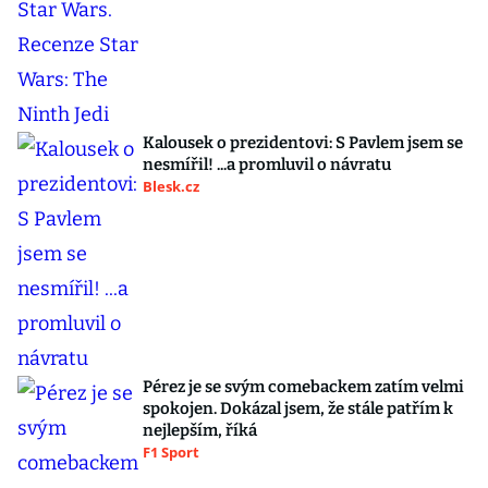
Kalousek o prezidentovi: S Pavlem jsem se
nesmířil! ...a promluvil o návratu
Blesk.cz
Pérez je se svým comebackem zatím velmi
spokojen. Dokázal jsem, že stále patřím k
nejlepším, říká
F1 Sport