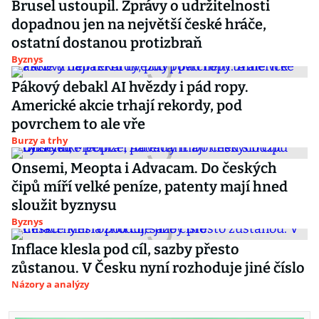
Brusel ustoupil. Zprávy o udržitelnosti
dopadnou jen na největší české hráče,
ostatní dostanou protizbraň
Byznys
Pákový debakl AI hvězdy i pád ropy.
Americké akcie trhají rekordy, pod
povrchem to ale vře
Burzy a trhy
Onsemi, Meopta i Advacam. Do českých
čipů míří velké peníze, patenty mají hned
sloužit byznysu
Byznys
Inflace klesla pod cíl, sazby přesto
zůstanou. V Česku nyní rozhoduje jiné číslo
Názory a analýzy