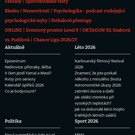
Fantasy
Spotřebitelské testy
Blesku
Nemovitosti
Psychologika - podcast rozbíjející
psychologické mýty
Fotbalové přestupy
ONLINE
Eventový prostor Level 9
OKTAGON 92: Szabová
vs. Pudilová
Chance Liga 2026/27
Aktuálně
Léto 2026
Epicentrum
Karlovarský filmový festival
Neštovice: příznaky, léčba
2026
V čem jezdí Yamal a Mesii?
Znamení, že jste potkali
Kvízy pro seniory
někoho z minulého života
Kalendář úplňků 2026
Astronomické úkazy 2026:
Co je bodycount?
zatmění slunce a další
Jak obléci miminko při
vysokých teplotách?
Jak na dokonalé letní mojito
6 lehkých letních salátů
Politika
Sport 2026
Nová superdávka: kdo na ní
MMA