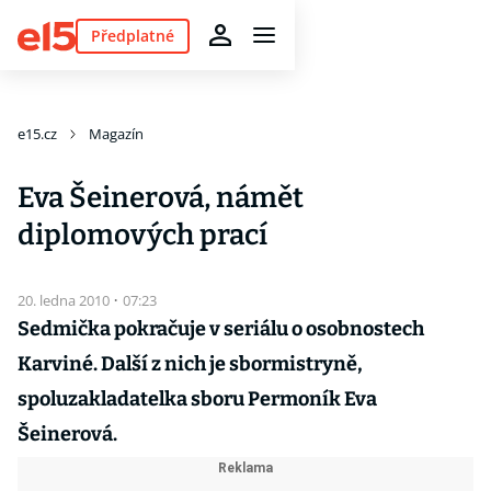
Předplatné
e15.cz
Magazín
Eva Šeinerová, námět
diplomových prací
20. ledna 2010
·
07:23
Sedmička pokračuje v seriálu o osobnostech
Karviné. Další z nich je sbormistryně,
spoluzakladatelka sboru Permoník Eva
Šeinerová.