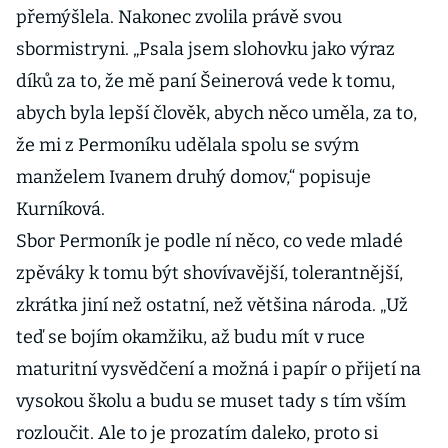
přemýšlela. Nakonec zvolila právě svou
sbormistryni. „Psala jsem slohovku jako výraz
díků za to, že mě paní Šeinerová vede k tomu,
abych byla lepší člověk, abych něco uměla, za to,
že mi z Permoníku udělala spolu se svým
manželem Ivanem druhý domov,“ popisuje
Kurníková.
Sbor Permoník je podle ní něco, co vede mladé
zpěváky k tomu být shovívavější, tolerantnější,
zkrátka jiní než ostatní, než většina národa. „Už
teď se bojím okamžiku, až budu mít v ruce
maturitní vysvědčení a možná i papír o přijetí na
vysokou školu a budu se muset tady s tím vším
rozloučit. Ale to je prozatím daleko, proto si