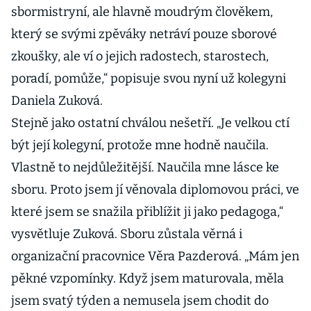
sbormistryní, ale hlavně moudrým člověkem,
který se svými zpěváky netráví pouze sborové
zkoušky, ale ví o jejich radostech, starostech,
poradí, pomůže,“ popisuje svou nyní už kolegyni
Daniela Zuková.
Stejně jako ostatní chválou nešetří. „Je velkou ctí
být její kolegyní, protože mne hodně naučila.
Vlastně to nejdůležitější. Naučila mne lásce ke
sboru. Proto jsem jí věnovala diplomovou práci, ve
které jsem se snažila přiblížit ji jako pedagoga,“
vysvětluje Zuková. Sboru zůstala věrná i
organizační pracovnice Věra Pazderová. „Mám jen
pěkné vzpomínky. Když jsem maturovala, měla
jsem svatý týden a nemusela jsem chodit do