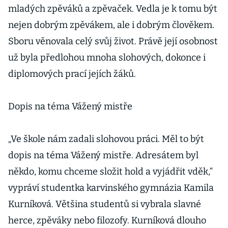
mladých zpěváků a zpěvaček. Vedla je k tomu být
nejen dobrým zpěvákem, ale i dobrým člověkem.
Sboru věnovala celý svůj život. Právě její osobnost
už byla předlohou mnoha slohových, dokonce i
diplomových prací jejích žáků.
Dopis na téma Vážený mistře
„Ve škole nám zadali slohovou práci. Měl to být
dopis na téma Vážený mistře. Adresátem byl
někdo, komu chceme složit hold a vyjádřit vděk,“
vypráví studentka karvinského gymnázia Kamila
Kurníková. Většina studentů si vybrala slavné
herce, zpěváky nebo filozofy. Kurníková dlouho