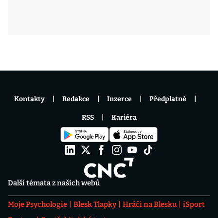
Kontakty
Redakce
Inzerce
Předplatné
RSS
Kariéra
Další témata z našich webů
Moje Psychologie
Blesk Tlapky
Hráči na Blesku
iSport