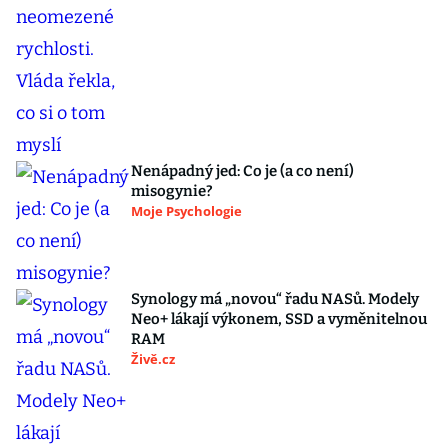
Nenápadný jed: Co je (a co není)
misogynie?
Moje Psychologie
Synology má „novou“ řadu NASů. Modely
Neo+ lákají výkonem, SSD a vyměnitelnou
RAM
Živě.cz