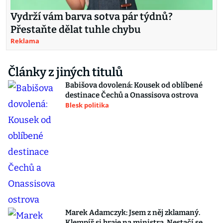
Vydrží vám barva sotva pár týdnů?
Přestaňte dělat tuhle chybu
Reklama
Články z jiných titulů
Babišova dovolená: Kousek od oblíbené
destinace Čechů a Onassisova ostrova
Blesk politika
Marek Adamczyk: Jsem z něj zklamaný.
Klempíř si hraje na ministra. Nestačí se