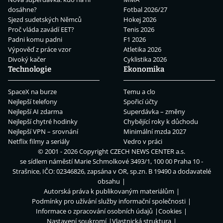
dosáhne?
Fotbal 2026/27
Sjezd sudetských Němců
Hokej 2026
Proč vláda zavádí EET?
Tenis 2026
Padni komu padni
F1 2026
Výpověď z práce vzor
Atletika 2026
Divoký kačer
Cyklistika 2026
Technologie
Ekonomika
SpaceX na burze
Temu a clo
Nejlepší telefony
Spořicí účty
Nejlepší AI zdarma
Superdávka – změny
Nejlepší chytré hodinky
Chybějící roky k důchodu
Nejlepší VPN – srovnání
Minimální mzda 2027
Netflix filmy a seriály
Vedro v práci
© 2001 - 2026 Copyright
CZECH NEWS CENTER a.s.
se sídlem náměstí Marie Schmolkové 3493/1, 100 00 Praha 10 -
Strašnice, IČO: 02346826, zapsána v OR, sp.zn. B 19490 a dodavatelé
obsahu
Autorská práva k publikovaným materiálům
Podmínky pro užívání služby informační společnosti
Informace o zpracování osobních údajů
Cookies
Nastavení soukromí
Vlastnická struktura