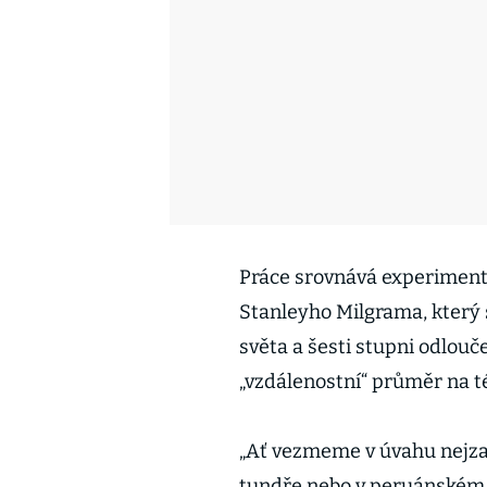
Práce srovnává experiment
Stanleyho Milgrama, který
světa a šesti stupni odlouče
„vzdálenostní“ průměr na tét
„Ať vezmeme v úvahu nejzap
tundře nebo v peruánském d