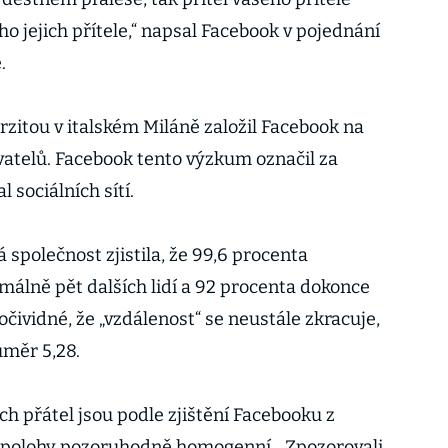
jejich přítele,“ napsal Facebook v pojednání
.
erzitou v italském Miláně založil Facebook na
ivatelů. Facebook tento výzkum označil za
l sociálních sítí.
 společnost zjistila, že 99,6 procenta
málně pět dalších lidí a 92 procenta dokonce
 očividné, že „vzdálenost“ se neustále zkracuje,
ůměr 5,28.
ch přátel jsou podle zjištění Facebooku z
 polohy pozoruhodně homogenní. „Zpozorovali