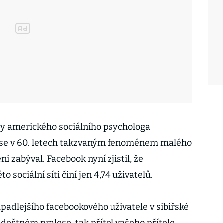
y amerického sociálního psychologa
 se v 60. letech takzvaným fenoménem malého
ní zabýval. Facebook nyní zjistil, že
o sociální síti činí jen 4,74 uživatelů.
adlejšího facebookového uživatele v sibiřské
eštném pralese, tak přítel vašeho přítele