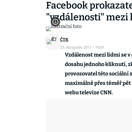
Facebook prokazate
"vzdálenosti" mezi 
ČTK
23. listopadu 2011
·
16:01
Vzdálenost mezi lidmi se v 
dosahu jednoho kliknutí, zk
provozovatel této sociální s
maximálně přes téměř pět 
webu televize CNN.