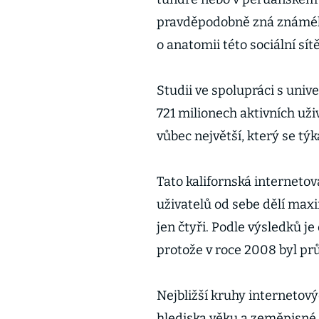
pravděpodobně zná známého 
o anatomii této sociální sítě
Studii ve spolupráci s univ
721 milionech aktivních už
vůbec největší, který se týka
Tato kalifornská internetová
uživatelů od sebe dělí maxi
jen čtyři. Podle výsledků je
protože v roce 2008 byl pr
Nejbližší kruhy internetový
hlediska věku a zeměpisné