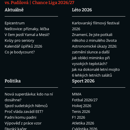
vs. Pudilová
Chance Liga 2026/27
Aktuálně
Léto 2026
Epicentrum
Karlovarský filmový festival
Neštovice: příznaky, léčba
2026
V čem jezdí Yamal a Mesii?
Znamení, že jste potkali
Kvízy pro seniory
někoho z minulého života
Kalendář úplňků 2026
Astronomické úkazy 2026:
Co je bodycount?
zatmění slunce a další
Jak obléci miminko při
vysokých teplotách?
Jak na dokonalé letní mojito
6 lehkých letních salátů
Politika
Sport 2026
Nová superdávka: kdo na ní
MMA
dosáhne?
Fotbal 2026/27
Sjezd sudetských Němců
Hokej 2026
Proč vláda zavádí EET?
Tenis 2026
Padni komu padni
F1 2026
Výpověď z práce vzor
Atletika 2026
Divoký kačer
Cyklistika 2026