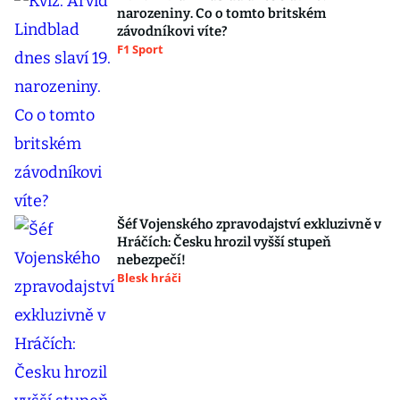
narozeniny. Co o tomto britském
závodníkovi víte?
F1 Sport
Šéf Vojenského zpravodajství exkluzivně v
Hráčích: Česku hrozil vyšší stupeň
nebezpečí!
Blesk hráči