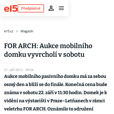
Předplatné
e15.cz
Magazín
FOR ARCH: Aukce mobilního
domku vyvrcholí v sobotu
21. září 2012
·
09:54
Aukce mobilního pasivního domku má za sebou
osmý den a blíží se do finále. Konečná cena bude
známa v sobotu 22. září v 11:30 hodin. Domek je k
vidění na výstavišti v Praze–Letňanech v rámci
veletrhu FOR ARCH. Oznámilo to sdružení