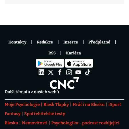
Kontakty
Redakce
Inzerce
Předplatné
RSS
Kariéra
Další témata z našich webů
Moje Psychologie
Blesk Tlapky
Hráči na Blesku
iSport
Fantasy
Spotřebitelské testy
Blesku
Nemovitosti
Psychologika - podcast rozbíjející