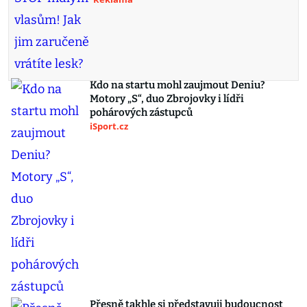
Kdo na startu mohl zaujmout Deniu?
Motory „S“, duo Zbrojovky i lídři
pohárových zástupců
iSport.cz
Přesně takhle si představuji budoucnost