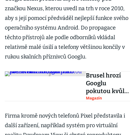
značkou Nexus, kterou uvedl na trh v roce 2010,
aby s její pomocí předváděl nejlepší funkce svého
operačního systému Android. Do propagace
těchto přístrojů ale podle odborníků vkládal
relativně malé úsilí a telefony většinou končily v
rukou skalních příznivců Googlu.
Brusel hrozí
Googlu
pokutou kvůli
Androidu, vadí
Magazín
mu zneužívání
dominantního
Firma kromě nových telefonů Pixel představila i
postavení
další zařízení, například systém pro virtuální