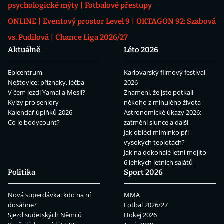
psychologické mýty
Fotbalové přestupy
ONLINE
Eventový prostor Level 9
OKTAGON 92: Szabová
vs. Pudilová
Chance Liga 2026/27
Aktuálně
Léto 2026
Epicentrum
Karlovarský filmový festival
Neštovice: příznaky, léčba
2026
V čem jezdí Yamal a Mesii?
Znamení, že jste potkali
Kvízy pro seniory
někoho z minulého života
Kalendář úplňků 2026
Astronomické úkazy 2026:
Co je bodycount?
zatmění slunce a další
Jak obléci miminko při
vysokých teplotách?
Jak na dokonalé letní mojito
6 lehkých letních salátů
Politika
Sport 2026
Nová superdávka: kdo na ní
MMA
dosáhne?
Fotbal 2026/27
Sjezd sudetských Němců
Hokej 2026