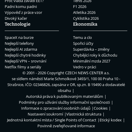
Proč vláda zavádí EET?
Tenis 2026
Padni komu padni
F1 2026
Výpověď z práce vzor
Atletika 2026
Divoký kačer
Cyklistika 2026
Technologie
Ekonomika
SpaceX na burze
Temu a clo
Nejlepší telefony
Spořicí účty
Nejlepší AI zdarma
Superdávka – změny
Nejlepší chytré hodinky
Chybějící roky k důchodu
Nejlepší VPN – srovnání
Minimální mzda 2027
Netflix filmy a seriály
Vedro v práci
© 2001 - 2026 Copyright
CZECH NEWS CENTER a.s.
se sídlem náměstí Marie Schmolkové 3493/1, 100 00 Praha 10 -
Strašnice, IČO: 02346826, zapsána v OR, sp.zn. B 19490 a dodavatelé
obsahu
Autorská práva k publikovaným materiálům
Podmínky pro užívání služby informační společnosti
Informace o zpracování osobních údajů
Cookies
Nastavení soukromí
Vlastnická struktura
Jednotná kontaktní místa / Single Points of Contact
Etický kodex
Povinně zveřejňované informace