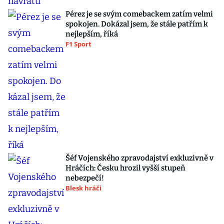
Pérez je se svým comebackem zatím velmi
spokojen. Dokázal jsem, že stále patřím k
nejlepším, říká
F1 Sport
Šéf Vojenského zpravodajství exkluzivně v
Hráčích: Česku hrozil vyšší stupeň
nebezpečí!
Blesk hráči