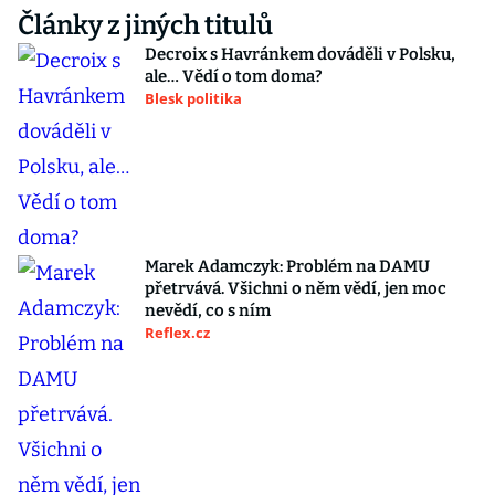
Články z jiných titulů
Decroix s Havránkem dováděli v Polsku,
ale… Vědí o tom doma?
Blesk politika
Marek Adamczyk: Problém na DAMU
přetrvává. Všichni o něm vědí, jen moc
nevědí, co s ním
Reflex.cz