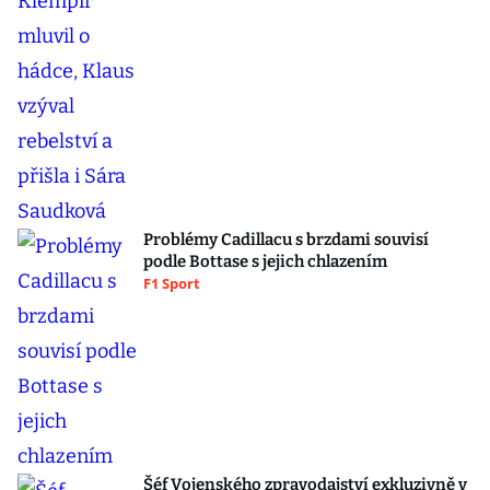
Problémy Cadillacu s brzdami souvisí
podle Bottase s jejich chlazením
F1 Sport
Šéf Vojenského zpravodajství exkluzivně v