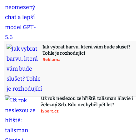
Jak vybrat barvu, která vám bude slušet?
Tohle je rozhodující
Reklama
Už rok neslezou ze hřiště: talisman Slavie i
železný Srb. Kdo nechyběl pět let?
iSport.cz