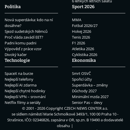
6 lehkých letních salátů
Politika
Sport 2026
Nová superdávka: kdo na ní
MMA
dosáhne?
Fotbal 2026/27
Sjezd sudetských Němců
Hokej 2026
Proč vláda zavádí EET?
Tenis 2026
Padni komu padni
F1 2026
Výpověď z práce vzor
Atletika 2026
Divoký kačer
Cyklistika 2026
Technologie
Ekonomika
SpaceX na burze
Smrt OSVČ
Nejlepší telefony
Spořicí účty
Nejlepší AI zdarma
Superdávka – změny
Nejlepší chytré hodinky
Důchody 2027
Nejlepší VPN – srovnání
Minimální mzda 2027
Netflix filmy a seriály
Senior Pas – slevy
© 2001 - 2026 Copyright
CZECH NEWS CENTER a.s.
se sídlem náměstí Marie Schmolkové 3493/1, 100 00 Praha 10 -
Strašnice, IČO: 02346826, zapsána v OR, sp.zn. B 19490 a dodavatelé
obsahu