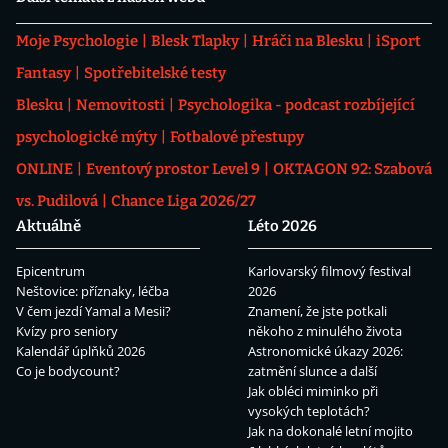
Moje Psychologie
Blesk Tlapky
Hráči na Blesku
iSport
Fantasy
Spotřebitelské testy
Blesku
Nemovitosti
Psychologika - podcast rozbíjející
psychologické mýty
Fotbalové přestupy
ONLINE
Eventový prostor Level 9
OKTAGON 92: Szabová
vs. Pudilová
Chance Liga 2026/27
Aktuálně
Léto 2026
Epicentrum
Karlovarský filmový festival
Neštovice: příznaky, léčba
2026
V čem jezdí Yamal a Mesii?
Znamení, že jste potkali
Kvízy pro seniory
někoho z minulého života
Kalendář úplňků 2026
Astronomické úkazy 2026:
Co je bodycount?
zatmění slunce a další
Jak obléci miminko při
vysokých teplotách?
Jak na dokonalé letní mojito