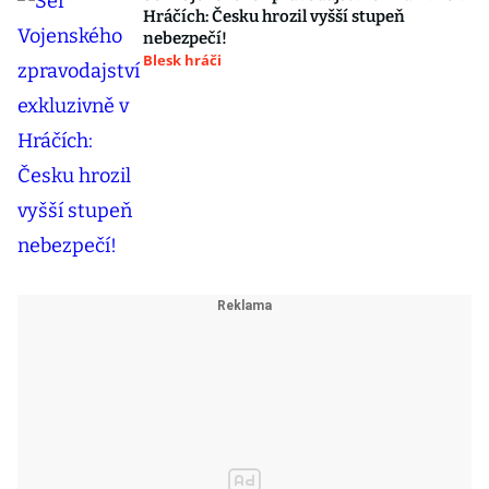
Hráčích: Česku hrozil vyšší stupeň
nebezpečí!
Blesk hráči