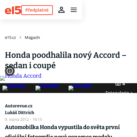
Předplatné
e15.cz
Magazín
Honda poodhalila nový Accord –
sedan i coupé
4
Fotogalerie
Autorevue.cz
Lukáš Dittrich
9. srpna 2012
·
16:13
Automobilka Honda vypustila do světa první