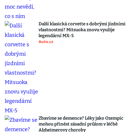
Další klasická corvette s dobrými jízdními
vlastnostmi? Mitsuoka znovu využije
legendární MX-5
Auto.cz
Zbavíme se demence? Léky jako Ozempic
mohou přinést zásadní průlom v léčbě
Alzheimerovy choroby