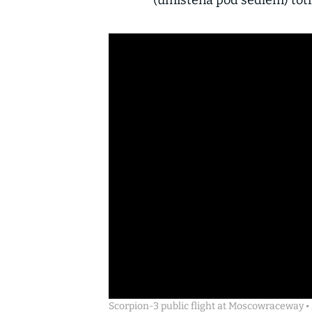
(umístěná pod sedlem) toti
Scorpion-3 public flight at Moscowraceway • 