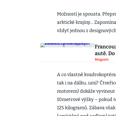
Možností je spousta. Přepr
arktické krajiny... Zapomí
vždyť jednou z designových 
Francouz
autě. Do 
Magazín
A co vlastně kvadrokoptéra
tak i na dálku, umí? Čtveři
motorem) dokáže vyvinout 
10metrové výšky – pokud t
125 kilogramů. Zábava však