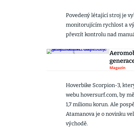
Povedený létající stroj je
monitorujícím rychlost a v
převzít kontrolu nad manu
Aeromobi
generace
Magazín
Hoverbike Scorpion-3, kter
webu hoversurf.com, by měl b
1,7 milionu korun. Ale posp
Atamanova je o novinku vel
východě.