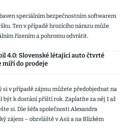
 vybaven speciálním bezpečnostním softwarem
ýšku. Ten v případě hrozícího nárazu může
álním řízením a pohromu odvrátit.
l 4.0: Slovenské létající auto čtvrté
 míří do prodeje
ý si v případě zájmu můžete předobjednat na
ýt k dostání příští rok. Zaplatíte za něj 1 až
ěšte si. Dle šéfa společnosti Alexandra
ký zájem – obzvláště v Asii a na Blízkém