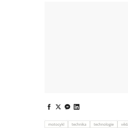
motocykl
technika
technologie
věd