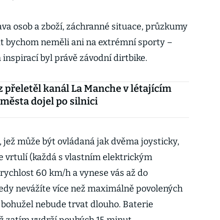
ava osob a zboží, záchranné situace, průzkumy
nat bychom neměli ani na extrémní sporty –
inspirací byl právě závodní dirtbike.
 přeletěl kanál La Manche v létajícím
města dojel po silnici
, jež může být ovládaná jak dvěma joysticky,
ce vrtulí (každá s vlastním elektrickým
rychlost 60 km/h a vynese vás až do
edy nevážíte více než maximálně povolených
 bohužel nebude trvat dlouho. Baterie