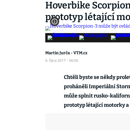
Hoverbike Scorpion
prototyp létající m
Martin Jurča - VTM.cz
6. října 2017
·
06:00
Chtěli byste se někdy prol
proháněli Imperiální Stor
může splnit rusko-kaliforn
prototyp létající motorky a