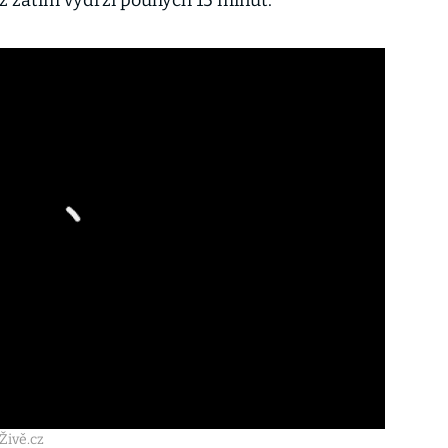
ž zatím vydrží pouhých 15 minut.
Živě.cz