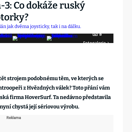
-3: Co dokáže ruský
otorky?
8
Fotogalerie
etět strojem podobnému těm, ve kterých se
mtroopeři z Hvězdných válek? Toto přání vám
ská firma HoverSurf. Ta nedávno představila
 nyní chystá její sériovou výrobu.