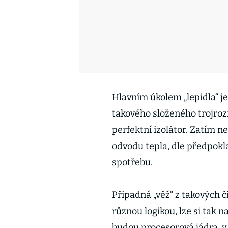
Hlavním úkolem „lepidla“ je
takového složeného trojroz
perfektní izolátor. Zatím n
odvodu tepla, dle předpokl
spotřebu.
Případná „věž“ z takových č
různou logikou, lze si tak n
budou procesorová jádra, v