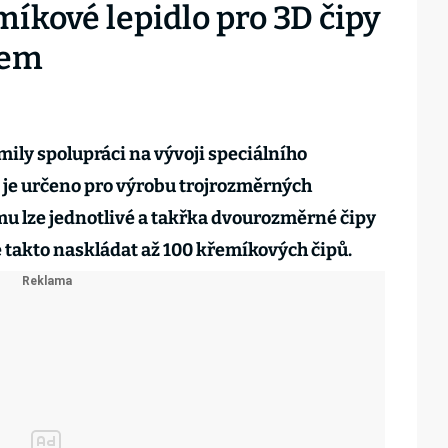
míkové lepidlo pro 3D čipy
nem
ily spolupráci na vývoji speciálního
 je určeno pro výrobu trojrozměrných
mu lze jednotlivé a takřka dvourozměrné čipy
e takto naskládat až 100 křemíkových čipů.