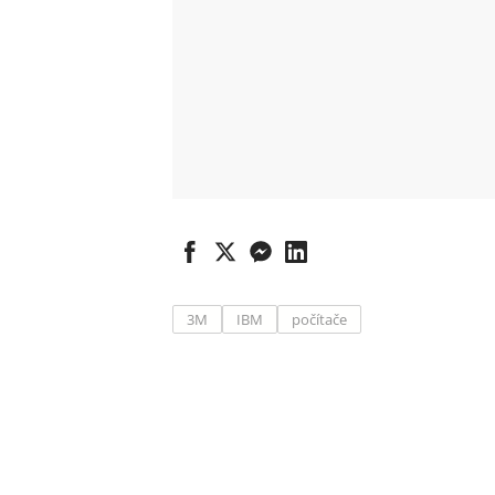
3M
IBM
počítače