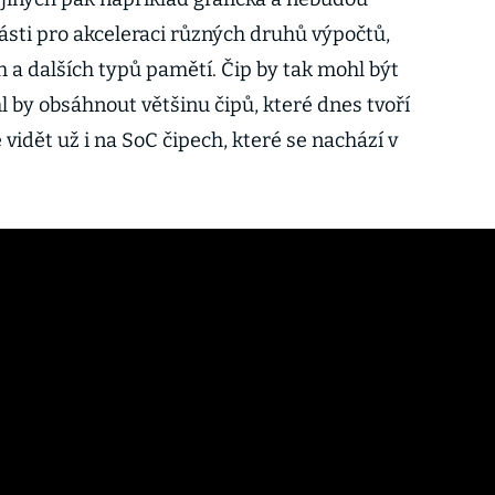
ásti pro akceleraci různých druhů výpočtů,
 a dalších typů pamětí. Čip by tak mohl být
 by obsáhnout většinu čipů, které dnes tvoří
 vidět už i na SoC čipech, které se nachází v