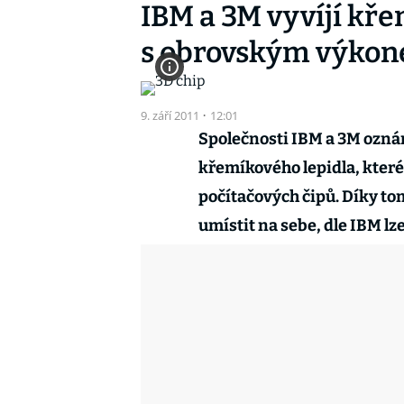
IBM a 3M vyvíjí kře
s obrovským výko
9. září 2011
·
12:01
Společnosti IBM a 3M oznám
křemíkového lepidla, které
počítačových čipů. Díky to
umístit na sebe, dle IBM lz