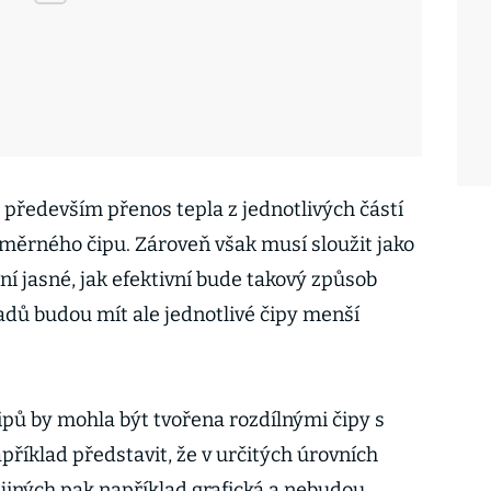
 především přenos tepla z jednotlivých částí
měrného čipu. Zároveň však musí sloužit jako
ení jasné, jak efektivní bude takový způsob
adů budou mít ale jednotlivé čipy menší
ipů by mohla být tvořena rozdílnými čipy s
apříklad představit, že v určitých úrovních
 jiných pak například grafická a nebudou