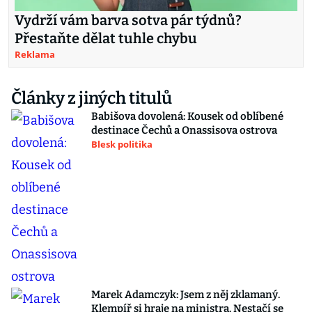
Vydrží vám barva sotva pár týdnů?
Přestaňte dělat tuhle chybu
Reklama
Články z jiných titulů
Babišova dovolená: Kousek od oblíbené
destinace Čechů a Onassisova ostrova
Blesk politika
Marek Adamczyk: Jsem z něj zklamaný.
Klempíř si hraje na ministra. Nestačí se