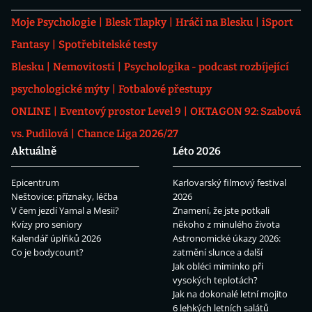
Moje Psychologie
Blesk Tlapky
Hráči na Blesku
iSport
Fantasy
Spotřebitelské testy
Blesku
Nemovitosti
Psychologika - podcast rozbíjející
psychologické mýty
Fotbalové přestupy
ONLINE
Eventový prostor Level 9
OKTAGON 92: Szabová
vs. Pudilová
Chance Liga 2026/27
Aktuálně
Léto 2026
Epicentrum
Karlovarský filmový festival
Neštovice: příznaky, léčba
2026
V čem jezdí Yamal a Mesii?
Znamení, že jste potkali
Kvízy pro seniory
někoho z minulého života
Kalendář úplňků 2026
Astronomické úkazy 2026:
Co je bodycount?
zatmění slunce a další
Jak obléci miminko při
vysokých teplotách?
Jak na dokonalé letní mojito
6 lehkých letních salátů