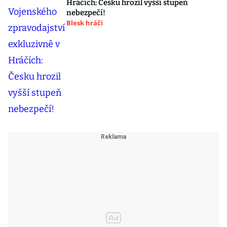
Hráčích: Česku hrozil vyšší stupeň
nebezpečí!
Blesk hráči