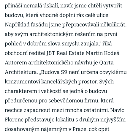
přináší nemalá úskalí, navíc jsme chtěli vytvořit
budovu, která vhodně doplní ráz celé ulice.
Například fasádu jsme přepracovávali několikrát,
aby svým architektonickým řešením na první
pohled v dobrém slova smyslu zaujala,“ říká
obchodní ředitel J&T Real Estate Martin Kodeš.
Autorem architektonického návrhu je Qarta
Architektura. „Budova S9 není určena obvyklému
konzumentovi kancelářských prostor. Svých
charakterem i velikostí se jedná o budovu
předurčenou pro sebevědomou firmu, která
nechce zapadnout mezi mnoha ostatními. Navíc
Florenc představuje lokalitu s druhým nejvyšším
dosahovaným nájemným v Praze, což opět