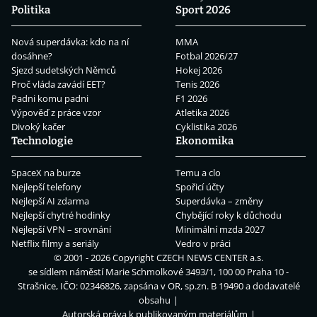
Politika
Sport 2026
Nová superdávka: kdo na ní
MMA
dosáhne?
Fotbal 2026/27
Sjezd sudetských Němců
Hokej 2026
Proč vláda zavádí EET?
Tenis 2026
Padni komu padni
F1 2026
Výpověď z práce vzor
Atletika 2026
Divoký kačer
Cyklistika 2026
Technologie
Ekonomika
SpaceX na burze
Temu a clo
Nejlepší telefony
Spořicí účty
Nejlepší AI zdarma
Superdávka – změny
Nejlepší chytré hodinky
Chybějící roky k důchodu
Nejlepší VPN – srovnání
Minimální mzda 2027
Netflix filmy a seriály
Vedro v práci
© 2001 - 2026 Copyright
CZECH NEWS CENTER a.s.
se sídlem náměstí Marie Schmolkové 3493/1, 100 00 Praha 10 -
Strašnice, IČO: 02346826, zapsána v OR, sp.zn. B 19490 a dodavatelé
obsahu
Autorská práva k publikovaným materiálům