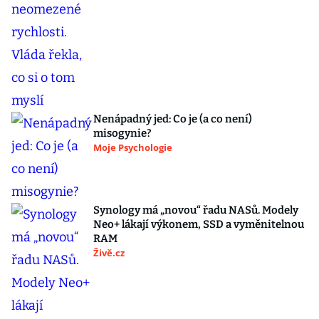
Nenápadný jed: Co je (a co není)
misogynie?
Moje Psychologie
Synology má „novou“ řadu NASů. Modely
Neo+ lákají výkonem, SSD a vyměnitelnou
RAM
Živě.cz