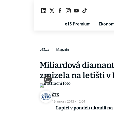
e15 Premium
Ekonom
e15.cz
Magazín
Miliardová diamant
zmizela na letišti v
ČTK
19. února 2013
·
12:04
Lupiči v pondělí ukradli na