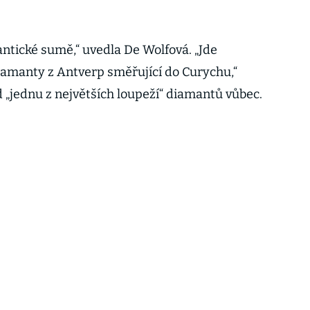
antické sumě,“ uvedla De Wolfová. „Jde
amanty z Antverp směřující do Curychu,“
d „jednu z největších loupeží“ diamantů vůbec.