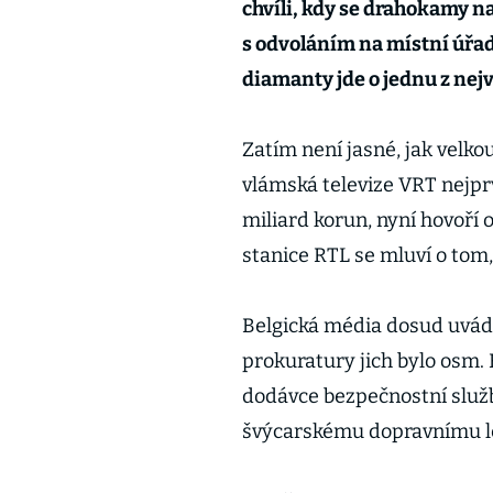
chvíli, kdy se drahokamy na
s odvoláním na místní úřa
diamanty jde o jednu z nej
Zatím není jasné, jak velk
vlámská televize VRT nejpr
miliard korun, nyní hovoří 
stanice RTL se mluví o tom
Belgická média dosud uváděl
prokuratury jich bylo osm.
dodávce bezpečnostní služb
švýcarskému dopravnímu le