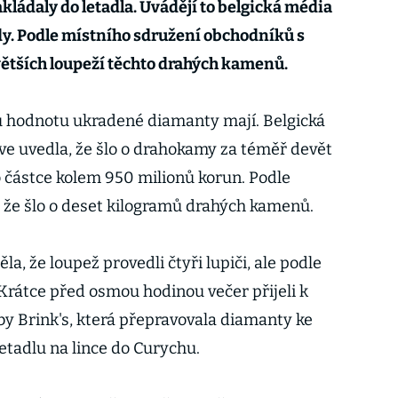
kládaly do letadla. Uvádějí to belgická média
dy. Podle místního sdružení obchodníků s
větších loupeží těchto drahých kamenů.
ou hodnotu ukradené diamanty mají. Belgická
ve uvedla, že šlo o drahokamy za téměř devět
o částce kolem 950 milionů korun. Podle
, že šlo o deset kilogramů drahých kamenů.
a, že loupež provedli čtyři lupiči, ale podle
 Krátce před osmou hodinou večer přijeli k
y Brink's, která přepravovala diamanty ke
tadlu na lince do Curychu.