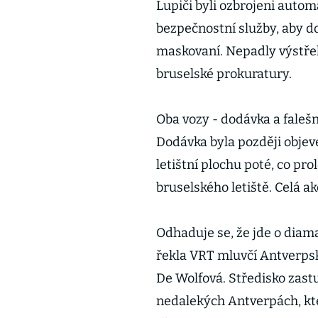
Lupiči byli ozbrojeni autom
bezpečnostní služby, aby do
maskovaní. Nepadly výstřel
bruselské prokuratury.
Oba vozy - dodávka a falešn
Dodávka byla později objeve
letištní plochu poté, co pro
bruselského letiště. Celá ak
Odhaduje se, že jde o diam
řekla VRT mluvčí Antverps
De Wolfová. Středisko zast
nedalekých Antverpách, k