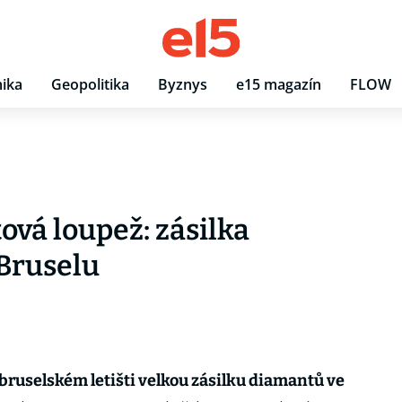
ika
Geopolitika
Byznys
e15 magazín
FLOW
ová loupež: zásilka
 Bruselu
 bruselském letišti velkou zásilku diamantů ve