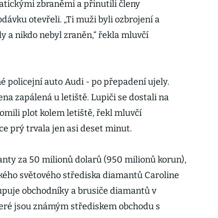
atickými zbraněmi a přinutili členy
dávku otevřeli. „Ti muži byli ozbrojení a
y a nikdo nebyl zraněn,“ řekla mluvčí
é policejní auto Audi - po přepadení ujely.
na zapálená u letiště. Lupiči se dostali na
lomili plot kolem letiště, řekl mluvčí
ce prý trvala jen asi deset minut.
anty za 50 milionů dolarů (950 milionů korun),
kého světového střediska diamantů Caroline
upuje obchodníky a brusiče diamantů v
teré jsou známým střediskem obchodu s