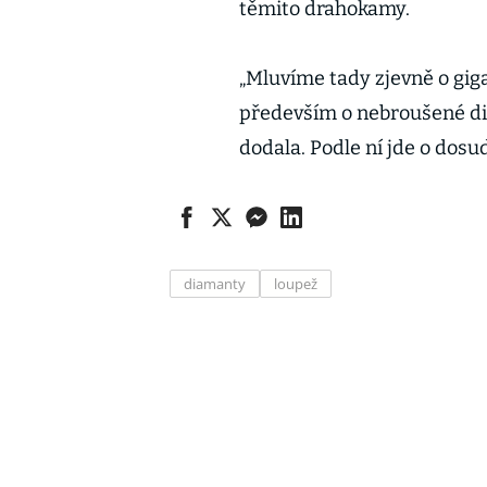
těmito drahokamy.
„Mluvíme tady zjevně o gig
především o nebroušené di
dodala. Podle ní jde o dosu
diamanty
loupež