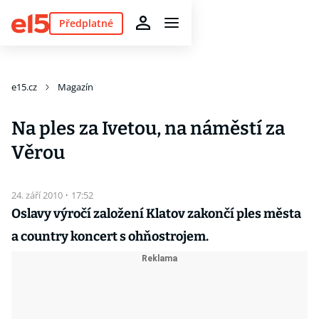
Předplatné
e15.cz
Magazín
Na ples za Ivetou, na náměstí za
Věrou
24. září 2010
·
17:52
Oslavy výročí založení Klatov zakončí ples města
a country koncert s ohňostrojem.