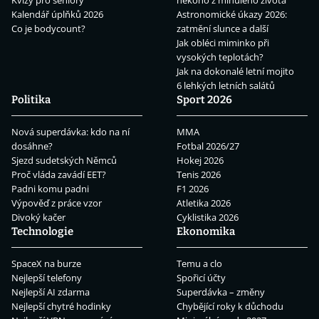
Kalendář úplňků 2026
Astronomické úkazy 2026:
Co je bodycount?
zatmění slunce a další
Jak obléci miminko při
vysokých teplotách?
Jak na dokonalé letní mojito
6 lehkých letních salátů
Politika
Sport 2026
Nová superdávka: kdo na ní
MMA
dosáhne?
Fotbal 2026/27
Sjezd sudetských Němců
Hokej 2026
Proč vláda zavádí EET?
Tenis 2026
Padni komu padni
F1 2026
Výpověď z práce vzor
Atletika 2026
Divoký kačer
Cyklistika 2026
Technologie
Ekonomika
SpaceX na burze
Temu a clo
Nejlepší telefony
Spořicí účty
Nejlepší AI zdarma
Superdávka – změny
Nejlepší chytré hodinky
Chybějící roky k důchodu