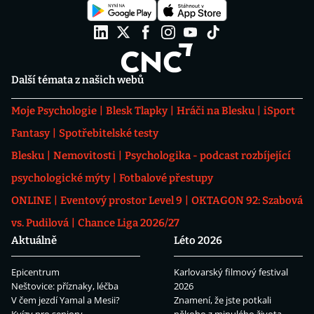
Další témata z našich webů
Moje Psychologie
Blesk Tlapky
Hráči na Blesku
iSport
Fantasy
Spotřebitelské testy
Blesku
Nemovitosti
Psychologika - podcast rozbíjející
psychologické mýty
Fotbalové přestupy
ONLINE
Eventový prostor Level 9
OKTAGON 92: Szabová
vs. Pudilová
Chance Liga 2026/27
Aktuálně
Léto 2026
Epicentrum
Karlovarský filmový festival
Neštovice: příznaky, léčba
2026
V čem jezdí Yamal a Mesii?
Znamení, že jste potkali
Kvízy pro seniory
někoho z minulého života