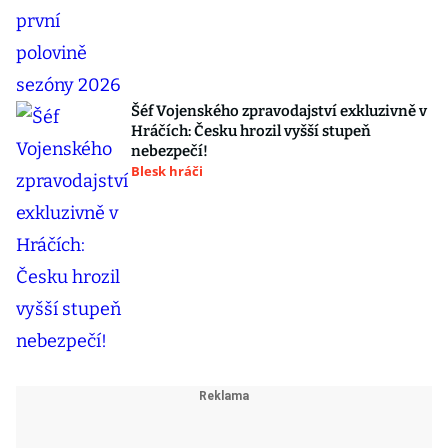
Šéf Vojenského zpravodajství exkluzivně v
Hráčích: Česku hrozil vyšší stupeň
nebezpečí!
Blesk hráči