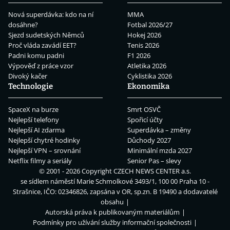
Nová superdávka: kdo na ní
MMA
dosáhne?
Fotbal 2026/27
Sjezd sudetských Němců
Hokej 2026
Proč vláda zavádí EET?
Tenis 2026
Padni komu padni
F1 2026
Výpověď z práce vzor
Atletika 2026
Divoký kačer
Cyklistika 2026
Technologie
Ekonomika
SpaceX na burze
Smrt OSVČ
Nejlepší telefony
Spořicí účty
Nejlepší AI zdarma
Superdávka – změny
Nejlepší chytré hodinky
Důchody 2027
Nejlepší VPN – srovnání
Minimální mzda 2027
Netflix filmy a seriály
Senior Pas – slevy
© 2001 - 2026 Copyright
CZECH NEWS CENTER a.s.
se sídlem náměstí Marie Schmolkové 3493/1, 100 00 Praha 10 -
Strašnice, IČO: 02346826, zapsána v OR, sp.zn. B 19490 a dodavatelé
obsahu
Autorská práva k publikovaným materiálům
Podmínky pro užívání služby informační společnosti