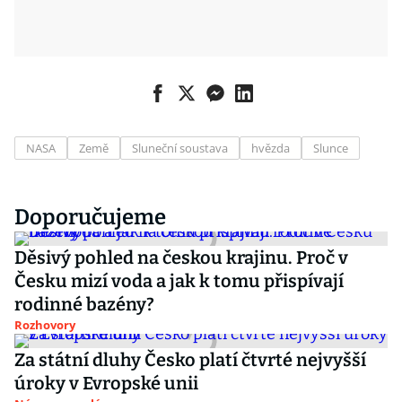
NASA
Země
Sluneční soustava
hvězda
Slunce
Doporučujeme
Děsivý pohled na českou krajinu. Proč v
Česku mizí voda a jak k tomu přispívají
rodinné bazény?
Rozhovory
Za státní dluhy Česko platí čtvrté nejvyšší
úroky v Evropské unii