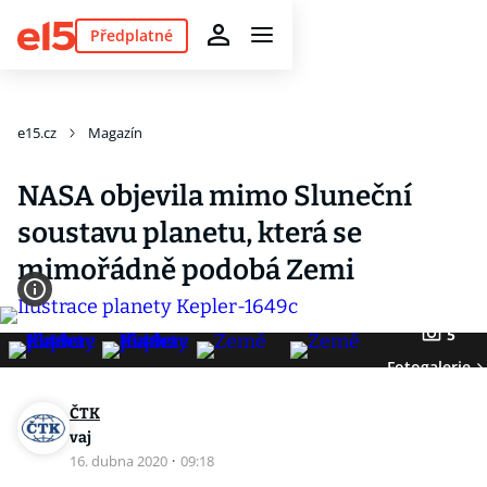
Předplatné
e15.cz
Magazín
NASA objevila mimo Sluneční
soustavu planetu, která se
mimořádně podobá Zemi
5
Fotogalerie
ČTK
vaj
16. dubna 2020
·
09:18