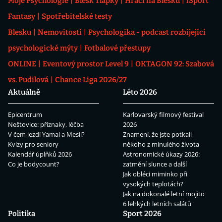
Moje Psychologie
Blesk Tlapky
Hráči na Blesku
iSport
Fantasy
Spotřebitelské testy
Blesku
Nemovitosti
Psychologika - podcast rozbíjející
psychologické mýty
Fotbalové přestupy
ONLINE
Eventový prostor Level 9
OKTAGON 92: Szabová
vs. Pudilová
Chance Liga 2026/27
Aktuálně
Léto 2026
Epicentrum
Karlovarský filmový festival
Neštovice: příznaky, léčba
2026
V čem jezdí Yamal a Mesii?
Znamení, že jste potkali
Kvízy pro seniory
někoho z minulého života
Kalendář úplňků 2026
Astronomické úkazy 2026:
Co je bodycount?
zatmění slunce a další
Jak obléci miminko při
vysokých teplotách?
Jak na dokonalé letní mojito
6 lehkých letních salátů
Politika
Sport 2026