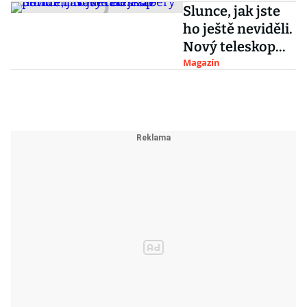
Slunce, jak jste
ho ještě neviděli.
Nový teleskop
pořídil
Magazín
ultradetailní
záběry