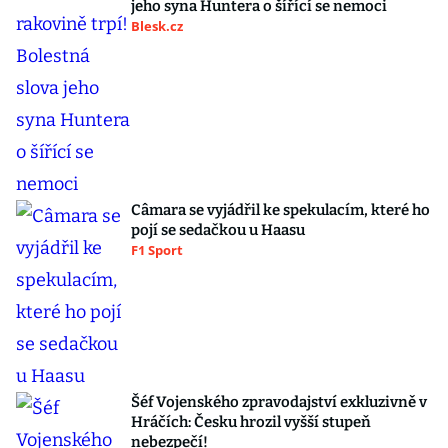
jeho syna Huntera o šířící se nemoci
Blesk.cz
Câmara se vyjádřil ke spekulacím, které ho
pojí se sedačkou u Haasu
F1 Sport
Šéf Vojenského zpravodajství exkluzivně v
Hráčích: Česku hrozil vyšší stupeň
nebezpečí!