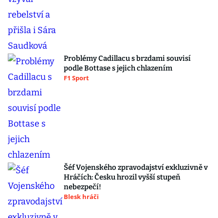
Problémy Cadillacu s brzdami souvisí
podle Bottase s jejich chlazením
F1 Sport
Šéf Vojenského zpravodajství exkluzivně v
Hráčích: Česku hrozil vyšší stupeň
nebezpečí!
Blesk hráči