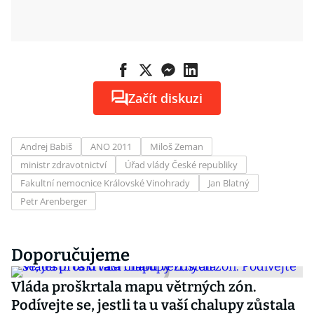
Začít diskuzi
Andrej Babiš
ANO 2011
Miloš Zeman
ministr zdravotnictví
Úřad vlády České republiky
Fakultní nemocnice Královské Vinohrady
Jan Blatný
Petr Arenberger
Doporučujeme
Vláda proškrtala mapu větrných zón.
Podívejte se, jestli ta u vaší chalupy zůstala