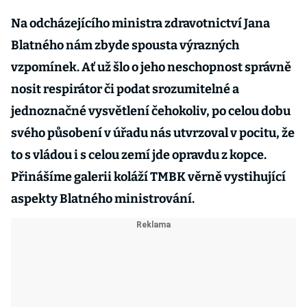
Na odcházejícího ministra zdravotnictví Jana
Blatného nám zbyde spousta výrazných
vzpomínek. Ať už šlo o jeho neschopnost správně
nosit respirátor či podat srozumitelné a
jednoznačné vysvětlení čehokoliv, po celou dobu
svého působení v úřadu nás utvrzoval v pocitu, že
to s vládou i s celou zemí jde opravdu z kopce.
Přinášíme galerii koláží TMBK věrně vystihující
aspekty Blatného ministrování.