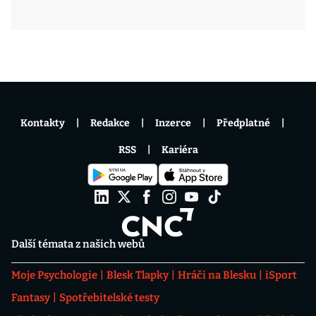
Kontakty
Redakce
Inzerce
Předplatné
RSS
Kariéra
Další témata z našich webů
Moje Psychologie
Blesk Tlapky
Hráči na Blesku
iSport
Fantasy
Spotřebitelské testy