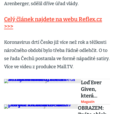
Arenberger, sdělil dříve úřad vlády.
Celý článek najdete na webu Reflex.cz
>>>
Koronavirus drtí Česko již více než rok a těžkosti
náročného období bylo třeba řádně odlehčit. O to
se řada Čechů postarala ve formě nápadité satiry.
Více ve videu z produkce Mall.TV.
Loď Ever
Given,
která
blokovala
Magazín
OBRAZEM:
Suez,