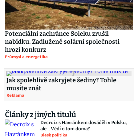
Potenciální zachránce Soleku zrušil
nabídku. Zadlužené solární společnosti
hrozí konkurz
Průmysl a energetika
Jak spolehlivě zakryjete šediny? Tohle
musíte znát
Reklama
Články z jiných titulů
Decroix s Havránkem dováděli v Polsku,
ale… Vědí o tom doma?
Blesk politika