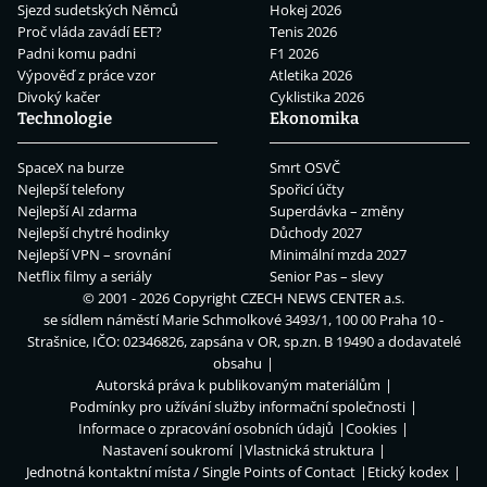
Sjezd sudetských Němců
Hokej 2026
Proč vláda zavádí EET?
Tenis 2026
Padni komu padni
F1 2026
Výpověď z práce vzor
Atletika 2026
Divoký kačer
Cyklistika 2026
Technologie
Ekonomika
SpaceX na burze
Smrt OSVČ
Nejlepší telefony
Spořicí účty
Nejlepší AI zdarma
Superdávka – změny
Nejlepší chytré hodinky
Důchody 2027
Nejlepší VPN – srovnání
Minimální mzda 2027
Netflix filmy a seriály
Senior Pas – slevy
© 2001 - 2026 Copyright
CZECH NEWS CENTER a.s.
se sídlem náměstí Marie Schmolkové 3493/1, 100 00 Praha 10 -
Strašnice, IČO: 02346826, zapsána v OR, sp.zn. B 19490 a dodavatelé
obsahu
Autorská práva k publikovaným materiálům
Podmínky pro užívání služby informační společnosti
Informace o zpracování osobních údajů
Cookies
Nastavení soukromí
Vlastnická struktura
Jednotná kontaktní místa / Single Points of Contact
Etický kodex