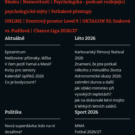
Blesku
Nemovitosti
Psychologika - podcast rozbíjející
psychologické mýty
Fotbalové přestupy
ONLINE
Eventový prostor Level 9
OKTAGON 92: Szabová
vs. Pudilová
Chance Liga 2026/27
Aktuálně
Léto 2026
Epicentrum
Karlovarský filmový festival
Neštovice: příznaky, léčba
2026
V čem jezdí Yamal a Mesii?
Znamení, že jste potkali
Kvízy pro seniory
někoho z minulého života
Kalendář úplňků 2026
Astronomické úkazy 2026:
Co je bodycount?
zatmění slunce a další
Jak obléci miminko při
vysokých teplotách?
Jak na dokonalé letní mojito
6 lehkých letních salátů
Politika
Sport 2026
Nová superdávka: kdo na ní
MMA
dosáhne?
Fotbal 2026/27