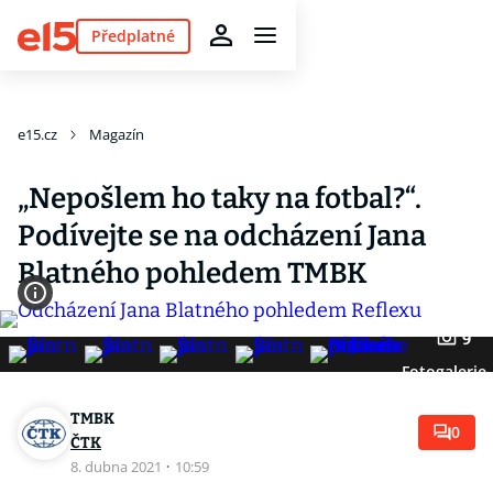
Předplatné
e15.cz
Magazín
„Nepošlem ho taky na fotbal?“.
Podívejte se na odcházení Jana
Blatného pohledem TMBK
9
Fotogalerie
TMBK
0
ČTK
8. dubna 2021
·
10:59