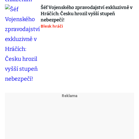
Šéf Vojenského zpravodajství exkluzivně v
Hráčích: Česku hrozil vyšší stupeň
nebezpečí!
Blesk hráči