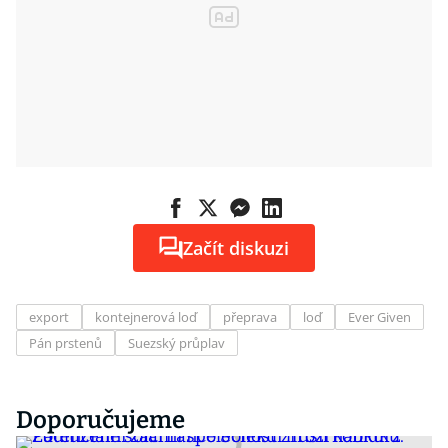
Začít diskuzi
export
kontejnerová loď
přeprava
loď
Ever Given
Pán prstenů
Suezský průplav
Doporučujeme