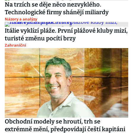
Na trzích se děje něco nezvyklého.
Technologické firmy shánějí miliardy
Názory a analýzy
Itálie vyklízí pláže. První plážové kluby mizí,
turisté změnu pocítí brzy
Zahraniční
Obchodní modely se hroutí, trh se
extrémně mění, předpovídají čeští kapitáni