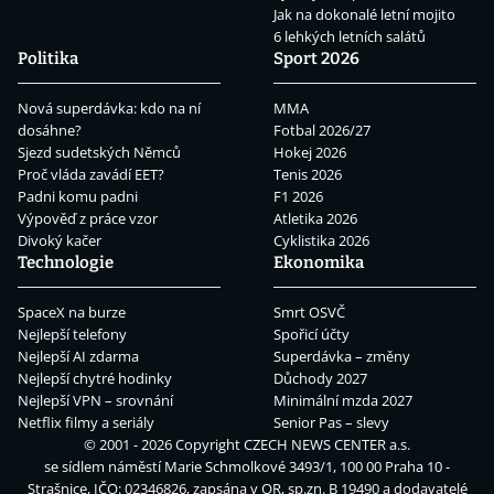
Jak na dokonalé letní mojito
6 lehkých letních salátů
Politika
Sport 2026
Nová superdávka: kdo na ní
MMA
dosáhne?
Fotbal 2026/27
Sjezd sudetských Němců
Hokej 2026
Proč vláda zavádí EET?
Tenis 2026
Padni komu padni
F1 2026
Výpověď z práce vzor
Atletika 2026
Divoký kačer
Cyklistika 2026
Technologie
Ekonomika
SpaceX na burze
Smrt OSVČ
Nejlepší telefony
Spořicí účty
Nejlepší AI zdarma
Superdávka – změny
Nejlepší chytré hodinky
Důchody 2027
Nejlepší VPN – srovnání
Minimální mzda 2027
Netflix filmy a seriály
Senior Pas – slevy
© 2001 - 2026 Copyright
CZECH NEWS CENTER a.s.
se sídlem náměstí Marie Schmolkové 3493/1, 100 00 Praha 10 -
Strašnice, IČO: 02346826, zapsána v OR, sp.zn. B 19490 a dodavatelé