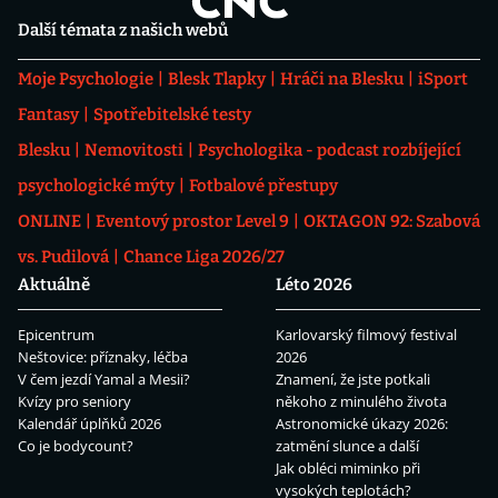
Další témata z našich webů
Moje Psychologie
Blesk Tlapky
Hráči na Blesku
iSport
Fantasy
Spotřebitelské testy
Blesku
Nemovitosti
Psychologika - podcast rozbíjející
psychologické mýty
Fotbalové přestupy
ONLINE
Eventový prostor Level 9
OKTAGON 92: Szabová
vs. Pudilová
Chance Liga 2026/27
Aktuálně
Léto 2026
Epicentrum
Karlovarský filmový festival
Neštovice: příznaky, léčba
2026
V čem jezdí Yamal a Mesii?
Znamení, že jste potkali
Kvízy pro seniory
někoho z minulého života
Kalendář úplňků 2026
Astronomické úkazy 2026:
Co je bodycount?
zatmění slunce a další
Jak obléci miminko při
vysokých teplotách?