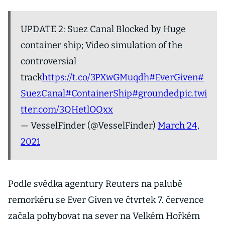
UPDATE 2: Suez Canal Blocked by Huge
container ship; Video simulation of the
controversial
track
https://t.co/3PXwGMuqdh
#EverGiven
#
SuezCanal
#ContainerShip
#grounded
pic.twi
tter.com/3QHetlOQxx
— VesselFinder (@VesselFinder)
March 24,
2021
Podle svědka agentury Reuters na palubě
remorkéru se Ever Given ve čtvrtek 7. července
začala pohybovat na sever na Velkém Hořkém