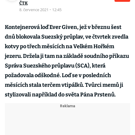
ČTK
8. července 2021
·
12:45
Kontejnerová loď Ever Given, jež v březnu šest
dnů blokovala Suezský průplav, ve čtvrtek zvedla
kotvy po třech měsících na Velkém Hořkém
jezeru. Držela ji tam na základě soudního příkazu
Správa Suezského průplavu (SCA), která
požadovala odškodné. Loď se v posledních
měsících stala terčem vtipálků. Tvůrci memů ji
stylizovali například do světa Pána Prstenů.