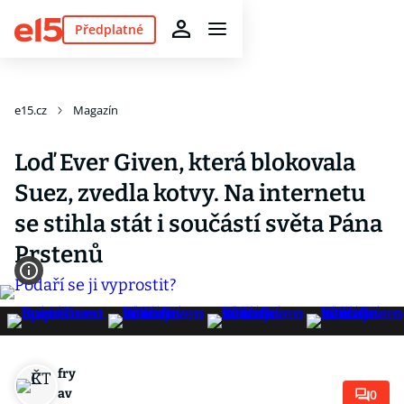
Předplatné
e15.cz
Magazín
Loď Ever Given, která blokovala
Suez, zvedla kotvy. Na internetu
se stihla stát i součástí světa Pána
Prstenů
fry
av
0