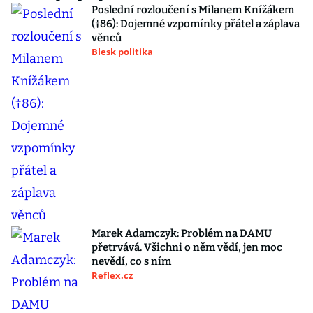
Poslední rozloučení s Milanem Knížákem
(†86): Dojemné vzpomínky přátel a záplava
věnců
Blesk politika
Marek Adamczyk: Problém na DAMU
přetrvává. Všichni o něm vědí, jen moc
nevědí, co s ním
Reflex.cz