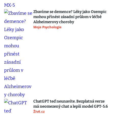
Zbavíme se demence? Léky jako Ozempic
mohou přinést zásadní průlom v léčbě
Alzheimerovy choroby
Moje Psychologie
ChatGPT teď neunavíte. Bezplatná verze
má neomezený chat a lepší model GPT-5.6
Živě.cz