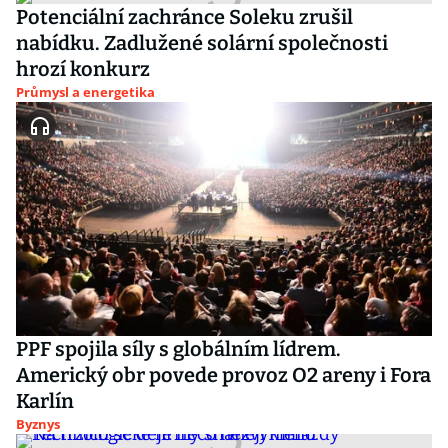
Potenciální zachránce Soleku zrušil
nabídku. Zadlužené solární společnosti
hrozí konkurz
Průmysl a energetika
PPF spojila síly s globálním lídrem.
Americký obr povede provoz O2 areny i Fora
Karlín
Byznys