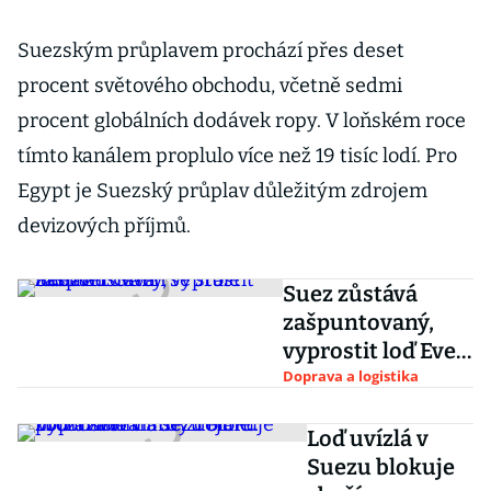
Suezským průplavem prochází přes deset
procent světového obchodu, včetně sedmi
procent globálních dodávek ropy. V loňském roce
tímto kanálem proplulo více než 19 tisíc lodí. Pro
Egypt je Suezský průplav důležitým zdrojem
devizových příjmů.
Suez zůstává
zašpuntovaný,
vyprostit loď Ever
Given se stále
Doprava a logistika
nedaří
Loď uvízlá v
Suezu blokuje