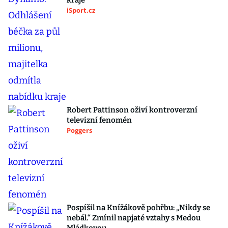
kraje
iSport.cz
Robert Pattinson oživí kontroverzní
televizní fenomén
Poggers
Pospíšil na Knížákově pohřbu: „Nikdy se
nebál.“ Zmínil napjaté vztahy s Medou