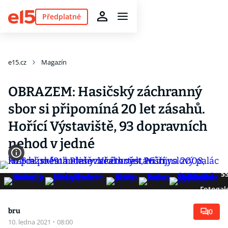
Předplatné
e15.cz
Magazín
OBRAZEM: Hasičský záchranný
sbor si připomíná 20 let zásahů.
Hořící Výstaviště, 93 dopravních
nehod v jedné
5
Fotogal
bru
0
10. ledna 2021
·
08:00