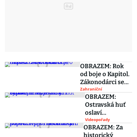
OBRAZEM: Rok
od boje o Kapitol.
Zákonodárci se
museli
Zahraniční
OBRAZEM:
zabarikádovat
Ostravská huť
oslaví
sedmdesátiny.
Videopořady
OBRAZEM: Za
Podívejte se, jak
historický
to v ní vypadá