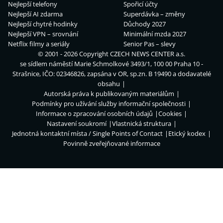
Nejlepší telefony
Spořicí účty
Nejlepší AI zdarma
Superdávka – změny
Nejlepší chytré hodinky
Důchody 2027
Nejlepší VPN – srovnání
Minimální mzda 2027
Netflix filmy a seriály
Senior Pas – slevy
© 2001 - 2026 Copyright
CZECH NEWS CENTER a.s.
se sídlem náměstí Marie Schmolkové 3493/1, 100 00 Praha 10 -
Strašnice, IČO: 02346826, zapsána v OR, sp.zn. B 19490 a dodavatelé
obsahu
Autorská práva k publikovaným materiálům
Podmínky pro užívání služby informační společnosti
Informace o zpracování osobních údajů
Cookies
Nastavení soukromí
Vlastnická struktura
Jednotná kontaktní místa / Single Points of Contact
Etický kodex
Povinně zveřejňované informace