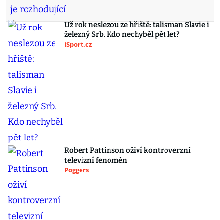
Už rok neslezou ze hřiště: talisman Slavie i
železný Srb. Kdo nechyběl pět let?
iSport.cz
Robert Pattinson oživí kontroverzní
televizní fenomén
Poggers