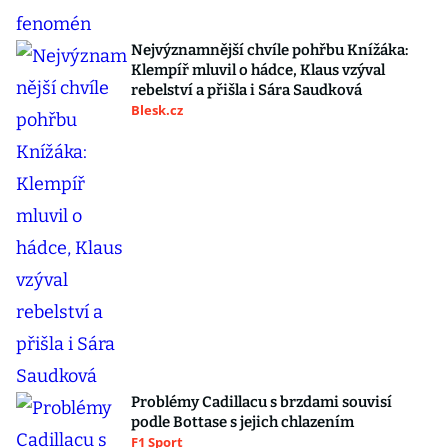
Nejvýznamnější chvíle pohřbu Knížáka:
Klempíř mluvil o hádce, Klaus vzýval
rebelství a přišla i Sára Saudková
Blesk.cz
Problémy Cadillacu s brzdami souvisí
podle Bottase s jejich chlazením
F1 Sport