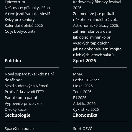
Epicentrum
Karlovarský filmový festival
Neštovice: příznaky, léčba
2026
V čem jezdí Yamal a Mesii?
Znamení, že jste potkali
Kvízy pro seniory
někoho z minulého života
Kalendář úplňků 2026
Astronomické úkazy 2026:
Co je bodycount?
zatmění slunce a další
Jak obléci miminko při
vysokých teplotách?
Jak na dokonalé letní mojito
6 lehkých letních salátů
Politika
Sport 2026
Nová superdávka: kdo na ní
MMA
dosáhne?
Fotbal 2026/27
Sjezd sudetských Němců
Hokej 2026
Proč vláda zavádí EET?
Tenis 2026
Padni komu padni
F1 2026
Výpověď z práce vzor
Atletika 2026
Divoký kačer
Cyklistika 2026
Technologie
Ekonomika
SpaceX na burze
Smrt OSVČ