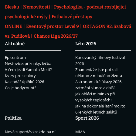
Blesku
Nemovitosti
Psychologika - podcast rozbíjející
psychologické mýty
Fotbalové přestupy
ONLINE
Eventový prostor Level 9
OKTAGON 92: Szabová
vs. Pudilová
Chance Liga 2026/27
Aktuálně
Léto 2026
Epicentrum
Karlovarský filmový festival
Neštovice: příznaky, léčba
2026
V čem jezdí Yamal a Mesii?
Znamení, že jste potkali
Kvízy pro seniory
někoho z minulého života
Kalendář úplňků 2026
Astronomické úkazy 2026:
Co je bodycount?
zatmění slunce a další
Jak obléci miminko při
vysokých teplotách?
Jak na dokonalé letní mojito
6 lehkých letních salátů
Politika
Sport 2026
Nová superdávka: kdo na ní
MMA