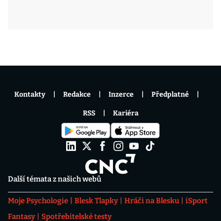
Kontakty
Redakce
Inzerce
Předplatné
RSS
Kariéra
Další témata z našich webů
Moje Psychologie
Blesk Tlapky
Hráči na Blesku
iSport
Fantasy
Spotřebitelské testy