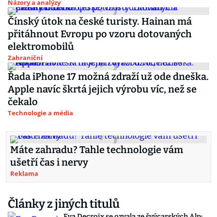
Názory a analýzy
Čínský útok na české turisty. Hainan má
přitáhnout Evropu po vzoru dotovaných
elektromobilů
Zahraniční
Řada iPhone 17 možná zdraží už ode dneška.
Apple navíc škrtá jejich výrobu víc, než se
čekalo
Technologie a média
Máte zahradu? Tahle technologie vám
ušetří čas i nervy
Reklama
Články z jiných titulů
Eva Decroix se ozvala ze švýcarských Alp: