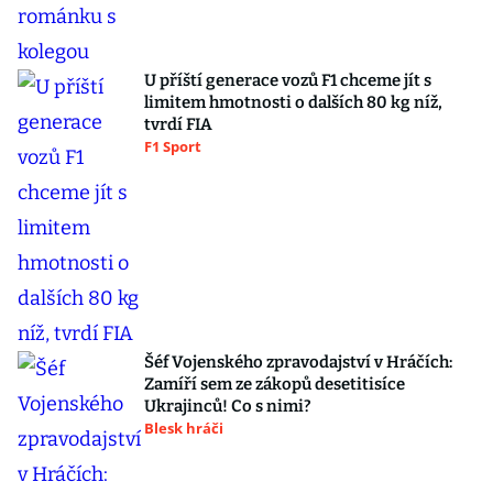
U příští generace vozů F1 chceme jít s
limitem hmotnosti o dalších 80 kg níž,
tvrdí FIA
F1 Sport
Šéf Vojenského zpravodajství v Hráčích:
Zamíří sem ze zákopů desetitisíce
Ukrajinců! Co s nimi?
Blesk hráči