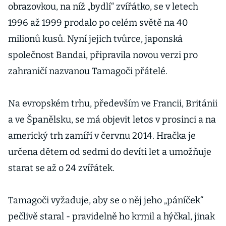
obrazovkou, na níž „bydlí“ zvířátko, se v letech
1996 až 1999 prodalo po celém světě na 40
milionů kusů. Nyní jejich tvůrce, japonská
společnost Bandai, připravila novou verzi pro
zahraničí nazvanou Tamagoči přátelé.
Na evropském trhu, především ve Francii, Británii
a ve Španělsku, se má objevit letos v prosinci a na
americký trh zamíří v červnu 2014. Hračka je
určena dětem od sedmi do devíti let a umožňuje
starat se až o 24 zvířátek.
Tamagoči vyžaduje, aby se o něj jeho „páníček“
pečlivě staral - pravidelně ho krmil a hýčkal, jinak