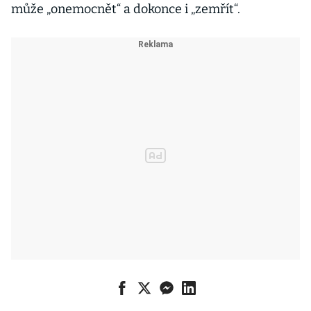
může „onemocnět“ a dokonce i „zemřít“.