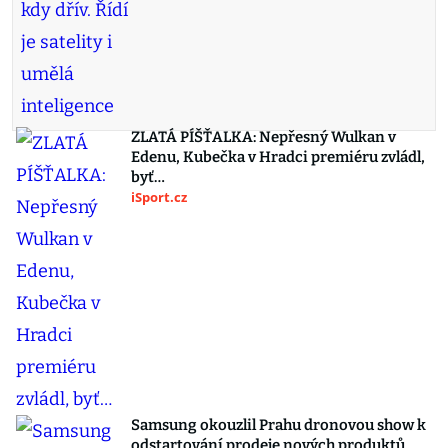
ZLATÁ PÍŠŤALKA: Nepřesný Wulkan v
Edenu, Kubečka v Hradci premiéru zvládl,
byť…
iSport.cz
Samsung okouzlil Prahu dronovou show k
odstartování prodeje nových produktů