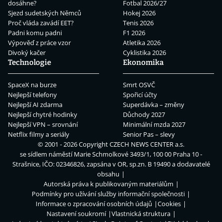
dosáhne?
Fotbal 2026/27
Sjezd sudetských Němců
Hokej 2026
Proč vláda zavádí EET?
Tenis 2026
Padni komu padni
F1 2026
Výpověď z práce vzor
Atletika 2026
Divoký kačer
Cyklistika 2026
Technologie
Ekonomika
SpaceX na burze
Smrt OSVČ
Nejlepší telefony
Spořicí účty
Nejlepší AI zdarma
Superdávka – změny
Nejlepší chytré hodinky
Důchody 2027
Nejlepší VPN – srovnání
Minimální mzda 2027
Netflix filmy a seriály
Senior Pas – slevy
© 2001 - 2026 Copyright
CZECH NEWS CENTER a.s.
se sídlem náměstí Marie Schmolkové 3493/1, 100 00 Praha 10 -
Strašnice, IČO: 02346826, zapsána v OR, sp.zn. B 19490 a dodavatelé
obsahu
Autorská práva k publikovaným materiálům
Podmínky pro užívání služby informační společnosti
Informace o zpracování osobních údajů
Cookies
Nastavení soukromí
Vlastnická struktura