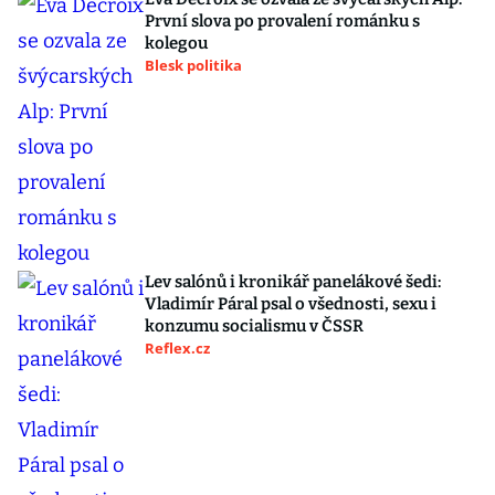
První slova po provalení románku s
kolegou
Blesk politika
Lev salónů i kronikář panelákové šedi:
Vladimír Páral psal o všednosti, sexu i
konzumu socialismu v ČSSR
Reflex.cz