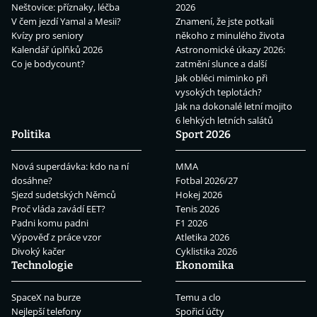
Neštovice: příznaky, léčba
2026
V čem jezdí Yamal a Mesii?
Znamení, že jste potkali
Kvízy pro seniory
někoho z minulého života
Kalendář úplňků 2026
Astronomické úkazy 2026:
Co je bodycount?
zatmění slunce a další
Jak obléci miminko při
vysokých teplotách?
Jak na dokonalé letní mojito
6 lehkých letních salátů
Politika
Sport 2026
Nová superdávka: kdo na ní
MMA
dosáhne?
Fotbal 2026/27
Sjezd sudetských Němců
Hokej 2026
Proč vláda zavádí EET?
Tenis 2026
Padni komu padni
F1 2026
Výpověď z práce vzor
Atletika 2026
Divoký kačer
Cyklistika 2026
Technologie
Ekonomika
SpaceX na burze
Temu a clo
Nejlepší telefony
Spořicí účty