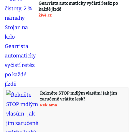
Gearrista automaticky vyčistí řetěz po
každé jízdě
Živě.cz
Řekněte STOP mdlým vlasům! Jak jim
zaručeně vrátíte lesk?
Reklama