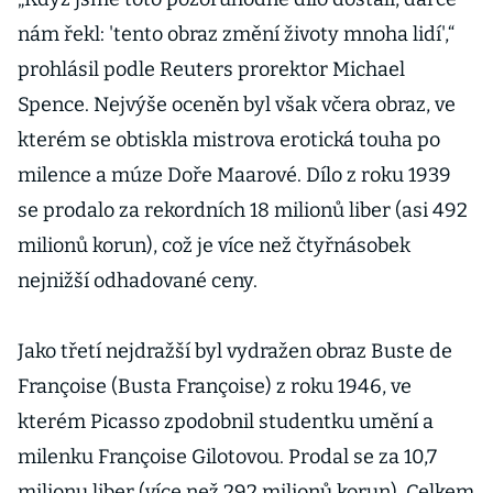
nám řekl: 'tento obraz změní životy mnoha lidí',“
prohlásil podle Reuters prorektor Michael
Spence. Nejvýše oceněn byl však včera obraz, ve
kterém se obtiskla mistrova erotická touha po
milence a múze Doře Maarové. Dílo z roku 1939
se prodalo za rekordních 18 milionů liber (asi 492
milionů korun), což je více než čtyřnásobek
nejnižší odhadované ceny.
Jako třetí nejdražší byl vydražen obraz Buste de
Françoise (Busta Françoise) z roku 1946, ve
kterém Picasso zpodobnil studentku umění a
milenku Françoise Gilotovou. Prodal se za 10,7
milionu liber (více než 292 milionů korun). Celkem