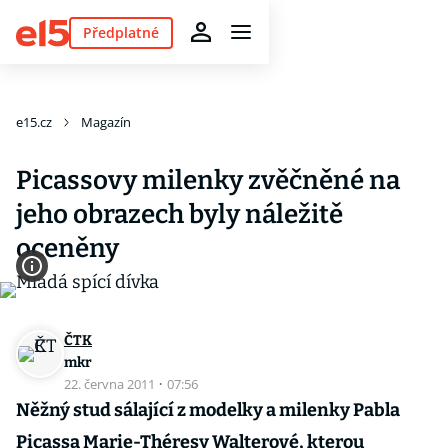
Předplatné
e15.cz
Magazín
Picassovy milenky zvěčněné na
jeho obrazech byly náležitě
oceněny
ČTK
mkr
22. června 2011
·
07:56
Něžný stud sálající z modelky a milenky Pabla
Picassa Marie-Théresy Walterové, kterou