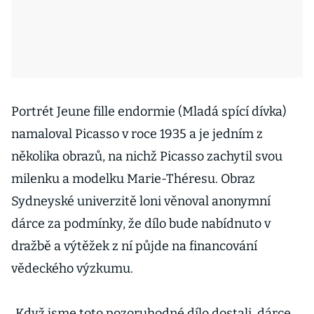
Portrét Jeune fille endormie (Mladá spící dívka)
namaloval Picasso v roce 1935 a je jedním z
několika obrazů, na nichž Picasso zachytil svou
milenku a modelku Marie-Théresu. Obraz
Sydneyské univerzitě loni věnoval anonymní
dárce za podmínky, že dílo bude nabídnuto v
dražbě a výtěžek z ní půjde na financování
vědeckého výzkumu.
„Když jsme toto pozoruhodné dílo dostali, dárce