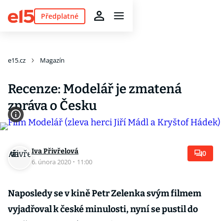
Předplatné
e15.cz
Magazín
Recenze: Modelář je zmatená
zpráva o Česku
Iva Přivřelová
0
6. února 2020
·
11:00
Naposledy se v kině Petr Zelenka svým filmem
vyjadřoval k české minulosti, nyní se pustil do