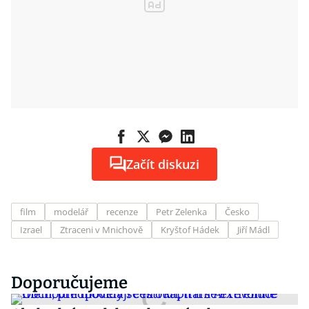
Začít diskuzi
film
modelář
recenze
Petr Zelenka
Česko
Izrael
Ztraceni v Mnichově
Kryštof Hádek
Jiří Mádl
Doporučujeme