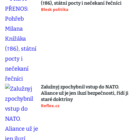
(†86), státní pocty i nečekaní řečníci
Blesk politika
Zalužnyj zpochybnil vstup do NATO.
Aliance už je jen iluzí bezpečnosti, řídí ji
staré doktríny
Reflex.cz