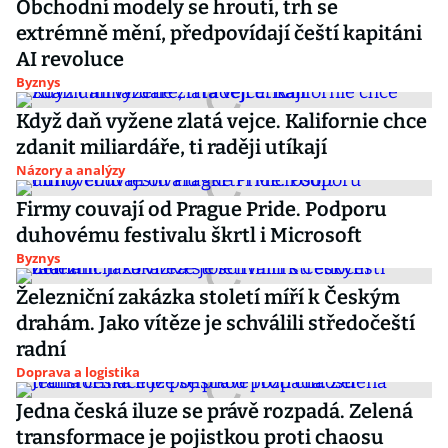
Obchodní modely se hroutí, trh se
extrémně mění, předpovídají čeští kapitáni
AI revoluce
Byznys
Když daň vyžene zlatá vejce. Kalifornie chce
zdanit miliardáře, ti raději utíkají
Názory a analýzy
Firmy couvají od Prague Pride. Podporu
duhovému festivalu škrtl i Microsoft
Byznys
Železniční zakázka století míří k Českým
drahám. Jako vítěze je schválili středočeští
radní
Doprava a logistika
Jedna česká iluze se právě rozpadá. Zelená
transformace je pojistkou proti chaosu