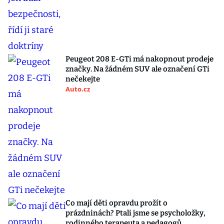
Peugeot 208 E-GTi má nakopnout prodeje
značky. Na žádném SUV ale označení GTi
nečekejte
Auto.cz
Co mají děti opravdu prožít o
prázdninách? Ptali jsme se psycholožky,
rodinného terapeuta a pedagogů