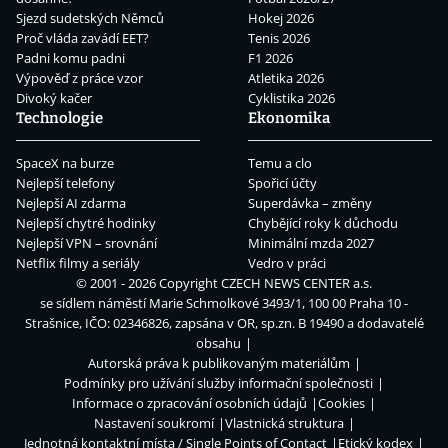
Sjezd sudetských Němců
Hokej 2026
Proč vláda zavádí EET?
Tenis 2026
Padni komu padni
F1 2026
Výpověď z práce vzor
Atletika 2026
Divoký kačer
Cyklistika 2026
Technologie
Ekonomika
SpaceX na burze
Temu a clo
Nejlepší telefony
Spořicí účty
Nejlepší AI zdarma
Superdávka – změny
Nejlepší chytré hodinky
Chybějící roky k důchodu
Nejlepší VPN – srovnání
Minimální mzda 2027
Netflix filmy a seriály
Vedro v práci
© 2001 - 2026 Copyright
CZECH NEWS CENTER a.s.
se sídlem náměstí Marie Schmolkové 3493/1, 100 00 Praha 10 -
Strašnice, IČO: 02346826, zapsána v OR, sp.zn. B 19490 a dodavatelé
obsahu
Autorská práva k publikovaným materiálům
Podmínky pro užívání služby informační společnosti
Informace o zpracování osobních údajů
Cookies
Nastavení soukromí
Vlastnická struktura
Jednotná kontaktní místa / Single Points of Contact
Etický kodex