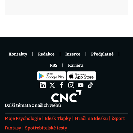
Kontakty
Redakce
Inzerce
Předplatné
RSS
Kariéra
Další témata z našich webů
Moje Psychologie
Blesk Tlapky
Hráči na Blesku
iSport
Fantasy
Spotřebitelské testy