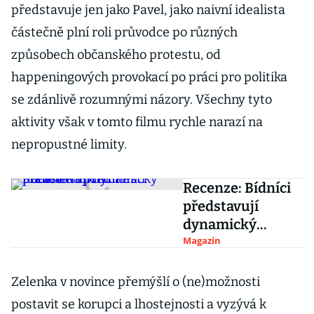
představuje jen jako Pavel, jako naivní idealista
částečně plní roli průvodce po různých
způsobech občanského protestu, od
happeningových provokací po práci pro politika
se zdánlivě rozumnými názory. Všechny tyto
aktivity však v tomto filmu rychle narazí na
nepropustné limity.
Recenze: Bídníci
představují
dynamický
pohled na
Magazín
předměstí
Francie
Zelenka v novince přemýšlí o (ne)možnosti
postavit se korupci a lhostejnosti a vyzývá k