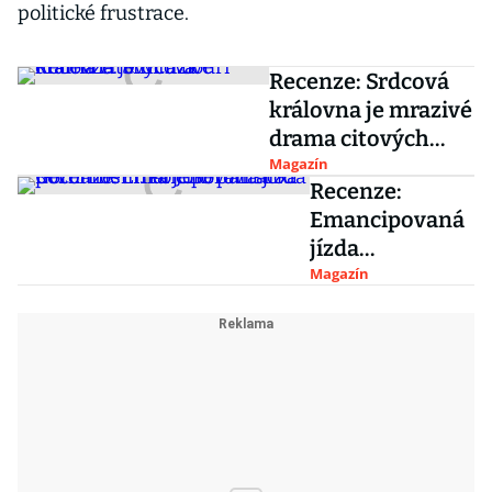
politické frustrace.
Recenze: Srdcová
královna je mrazivé
drama citových
bouří
Magazín
Recenze:
Emancipovaná
jízda
Gothamem. Po
Magazín
Jokerovi si o
pozornost říká
jeho parťačka