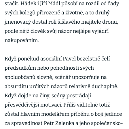
stačit. Hádek i Jiří Mádl působí na rozdíl od řady
svých kolegů přirozeně a životně, a to druhý
jmenovaný dostal roli šišlavého majitele dronu,
podle nějž člověk svůj názor nejlépe vyjádří
nakupováním.
Když poněkud asociální Pavel bezelstně čelí
předsudkům nebo pohodlnosti svých
spoluobčanů slovně, scénář upozorňuje na
absurditu určitých názorů relativně duchaplně.
Když dojde na činy, scény postrádají
přesvědčivější motivaci. Příliš viditelně totiž
zůstal hlavním modelářem příběhu o boji jedince
za spravedlnost Petr Zelenka a jeho společensko-