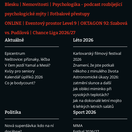
Blesku
Nemovitosti
Psychologika - podcast rozbíjející
psychologické mýty
Fotbalové přestupy
ONLINE
Eventový prostor Level 9
OKTAGON 92: Szabová
vs. Pudilová
Chance Liga 2026/27
Aktuálně
Léto 2026
Epicentrum
Karlovarský filmový festival
Neštovice: příznaky, léčba
2026
V čem jezdí Yamal a Mesii?
Znamení, že jste potkali
Kvízy pro seniory
někoho z minulého života
Kalendář úplňků 2026
Astronomické úkazy 2026:
Co je bodycount?
zatmění slunce a další
Jak obléci miminko při
vysokých teplotách?
Jak na dokonalé letní mojito
6 lehkých letních salátů
Politika
Sport 2026
Nová superdávka: kdo na ní
MMA
dosáhne?
Fotbal 2026/27