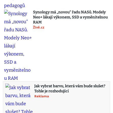
Synology má „novou“ řadu NASů. Modely
Neo+ lákají výkonem, SSD a vyměnitelnou
RAM
Živě.cz
Jak vybrat barvu, která vám bude slušet?
Tohle je rozhodující
Reklama