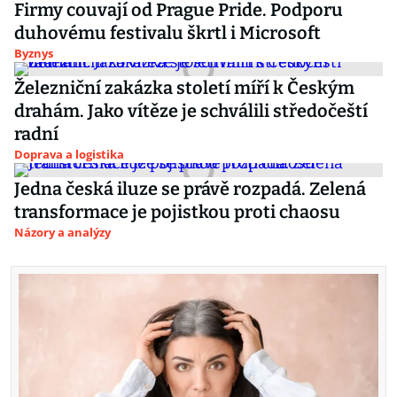
Firmy couvají od Prague Pride. Podporu
duhovému festivalu škrtl i Microsoft
Byznys
Železniční zakázka století míří k Českým
drahám. Jako vítěze je schválili středočeští
radní
Doprava a logistika
Jedna česká iluze se právě rozpadá. Zelená
transformace je pojistkou proti chaosu
Názory a analýzy