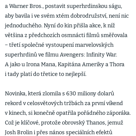
a Warner Bros., postavit superhrdinskou ságu,
aby bavila i ve svém xtém dobrodružství, není nic
jednoduchého. Nyní do kin přišla akce, k níž
většina z předchozích osmnácti filmů směřovala
− třetí společné vystoupení marvelovských
superhrdinů ve filmu Avengers: Infinity War.
A jako u Irona Mana, Kapitána Ameriky a Thora
i tady platí do třetice to nejlepší.
Novinka, která zlomila s 630 miliony dolarů
rekord v celosvětových tržbách za první víkend
v kinech, si konečně opatřila pořádného záporáka.
Což je klíčové, protože obrovský Thanos, jemuž
Josh Brolin i přes nános speciálních efektů