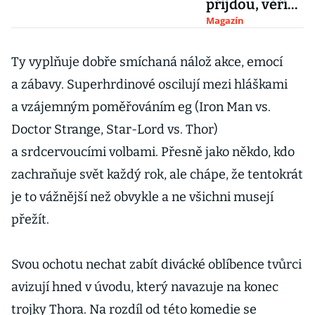
přijdou, věří
porotci
Magazín
festivalu
Finále Plzeň
Ty vyplňuje dobře smíchaná nálož akce, emocí
Tomasz
a zábavy. Superhrdinové oscilují mezi hláškami
Wasilewski a
a vzájemným poměřováním eg (Iron Man vs.
Neil Young
Doctor Strange, Star-Lord vs. Thor)
a srdcervoucími volbami. Přesně jako někdo, kdo
zachraňuje svět každý rok, ale chápe, že tentokrát
je to vážnější než obvykle a ne všichni musejí
přežít.
Svou ochotu nechat zabít divácké oblíbence tvůrci
avizují hned v úvodu, který navazuje na konec
trojky Thora. Na rozdíl od této komedie se