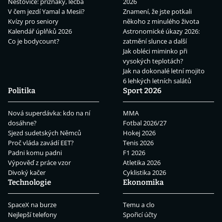
Neštovice: příznaky, léčba
2026
V čem jezdí Yamal a Mesii?
Znamení, že jste potkali
Kvízy pro seniory
někoho z minulého života
Kalendář úplňků 2026
Astronomické úkazy 2026:
Co je bodycount?
zatmění slunce a další
Jak obléci miminko při
vysokých teplotách?
Jak na dokonalé letní mojito
6 lehkých letních salátů
Politika
Sport 2026
Nová superdávka: kdo na ní
MMA
dosáhne?
Fotbal 2026/27
Sjezd sudetských Němců
Hokej 2026
Proč vláda zavádí EET?
Tenis 2026
Padni komu padni
F1 2026
Výpověď z práce vzor
Atletika 2026
Divoký kačer
Cyklistika 2026
Technologie
Ekonomika
SpaceX na burze
Temu a clo
Nejlepší telefony
Spořicí účty