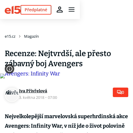
Předplatné
e15.cz
Magazín
Recenze: Nejtvrdší, ale přesto
zábavný boj Avengers
Iva Přivřelová
0
3. května 2018
·
07:00
Nejvelkolepější marvelovská superhrdinská akce
Avengers: Infinity War, v níž jde o život polovině