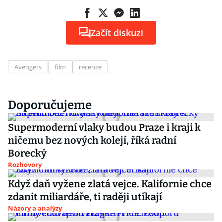
Začít diskuzi
Avengers
film
recenze
Doporučujeme
Supermoderní vlaky budou Praze i kraji k
ničemu bez nových kolejí, říká radní
Borecký
Rozhovory
Když daň vyžene zlatá vejce. Kalifornie chce
zdanit miliardáře, ti raději utíkají
Názory a analýzy