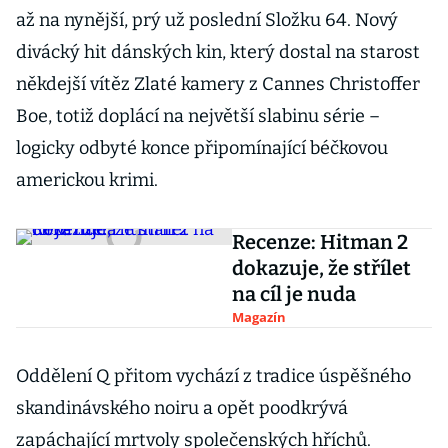
až na nynější, prý už poslední Složku 64. Nový
divácký hit dánských kin, který dostal na starost
někdejší vítěz Zlaté kamery z Cannes Christoffer
Boe, totiž doplácí na největší slabinu série –
logicky odbyté konce připomínající béčkovou
americkou krimi.
Recenze: Hitman 2
dokazuje, že střílet
na cíl je nuda
Magazín
Oddělení Q přitom vychází z tradice úspěšného
skandinávského noiru a opět poodkrývá
zapáchající mrtvoly společenských hříchů.