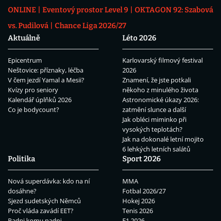
ONLINE
Eventový prostor Level 9
OKTAGON 92: Szabová
vs. Pudilová
Chance Liga 2026/27
Aktuálně
Léto 2026
Epicentrum
Karlovarský filmový festival
Neštovice: příznaky, léčba
2026
V čem jezdí Yamal a Mesii?
Znamení, že jste potkali
Kvízy pro seniory
někoho z minulého života
Kalendář úplňků 2026
Astronomické úkazy 2026:
Co je bodycount?
zatmění slunce a další
Jak obléci miminko při
vysokých teplotách?
Jak na dokonalé letní mojito
6 lehkých letních salátů
Politika
Sport 2026
Nová superdávka: kdo na ní
MMA
dosáhne?
Fotbal 2026/27
Sjezd sudetských Němců
Hokej 2026
Proč vláda zavádí EET?
Tenis 2026
Padni komu padni
F1 2026