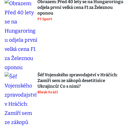
Obrazem: Před 40 lety se na Hungaroringu
odjela první velká cena F1 za Železnou
oponou
F1 Sport
Šéf Vojenského zpravodajství v Hráčích:
Zamíří sem ze zákopů desetitisíce
Ukrajinců! Co s nimi?
Blesk hráči