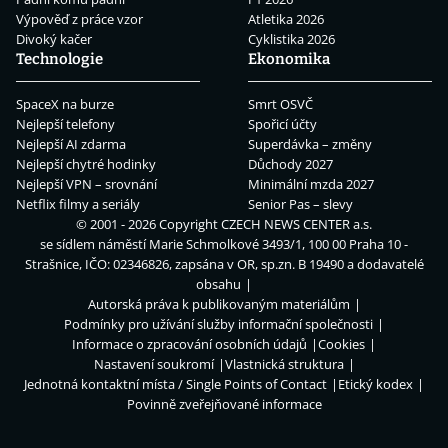
Výpověď z práce vzor
Atletika 2026
Divoký kačer
Cyklistika 2026
Technologie
Ekonomika
SpaceX na burze
Smrt OSVČ
Nejlepší telefony
Spořicí účty
Nejlepší AI zdarma
Superdávka – změny
Nejlepší chytré hodinky
Důchody 2027
Nejlepší VPN – srovnání
Minimální mzda 2027
Netflix filmy a seriály
Senior Pas – slevy
© 2001 - 2026 Copyright
CZECH NEWS CENTER a.s.
se sídlem náměstí Marie Schmolkové 3493/1, 100 00 Praha 10 -
Strašnice, IČO: 02346826, zapsána v OR, sp.zn. B 19490 a dodavatelé
obsahu
Autorská práva k publikovaným materiálům
Podmínky pro užívání služby informační společnosti
Informace o zpracování osobních údajů
Cookies
Nastavení soukromí
Vlastnická struktura
Jednotná kontaktní místa / Single Points of Contact
Etický kodex
Povinně zveřejňované informace