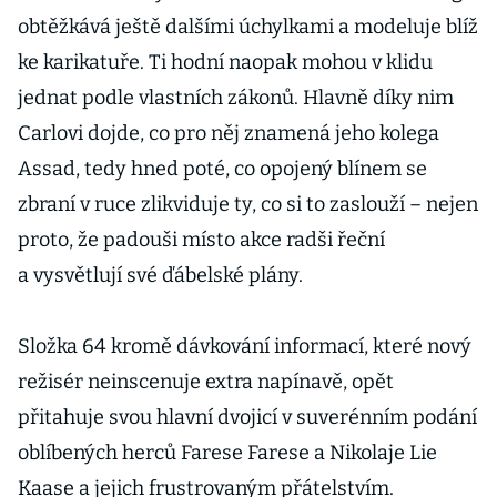
obtěžkává ještě dalšími úchylkami a modeluje blíž
ke karikatuře. Ti hodní naopak mohou v klidu
jednat podle vlastních zákonů. Hlavně díky nim
Carlovi dojde, co pro něj znamená jeho kolega
Assad, tedy hned poté, co opojený blínem se
zbraní v ruce zlikviduje ty, co si to zaslouží – nejen
proto, že padouši místo akce radši řeční
a vysvětlují své ďábelské plány.
Složka 64 kromě dávkování informací, které nový
režisér neinscenuje extra napínavě, opět
přitahuje svou hlavní dvojicí v suverénním podání
oblíbených herců Farese Farese a Nikolaje Lie
Kaase a jejich frustrovaným přátelstvím.