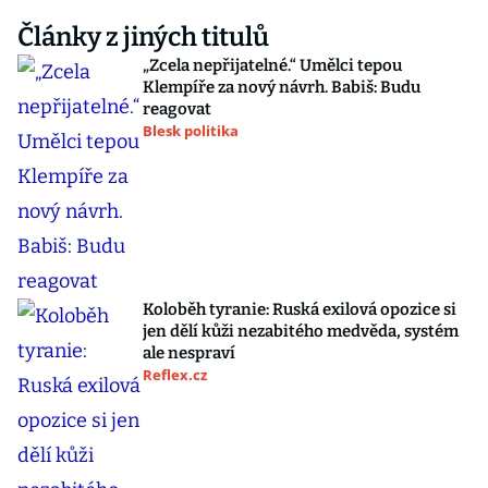
Články z jiných titulů
„Zcela nepřijatelné.“ Umělci tepou
Klempíře za nový návrh. Babiš: Budu
reagovat
Blesk politika
Koloběh tyranie: Ruská exilová opozice si
jen dělí kůži nezabitého medvěda, systém
ale nespraví
Reflex.cz