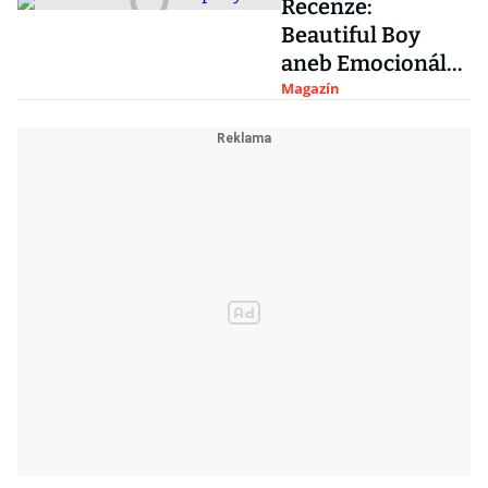
Recenze:
Beautiful Boy
aneb Emocionální
portrét strastí
Magazín
rodičovství