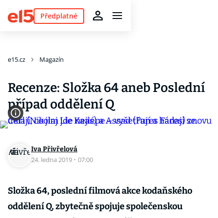
Předplatné
e15.cz
Magazín
Recenze: Složka 64 aneb Poslední
případ oddělení Q
Iva Přivřelová
24. ledna 2019
·
07:00
Složka 64, poslední filmová akce kodaňského
oddělení Q, zbytečně spojuje společenskou