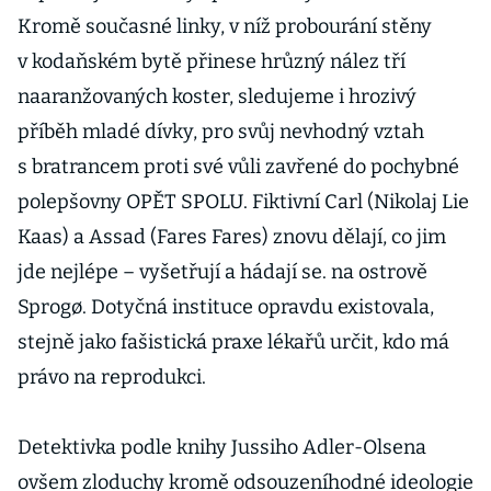
Kromě současné linky, v níž probourání stěny
v kodaňském bytě přinese hrůzný nález tří
naaranžovaných koster, sledujeme i hrozivý
příběh mladé dívky, pro svůj nevhodný vztah
s bratrancem proti své vůli zavřené do pochybné
polepšovny OPĚT SPOLU. Fiktivní Carl (Nikolaj Lie
Kaas) a Assad (Fares Fares) znovu dělají, co jim
jde nejlépe – vyšetřují a hádají se. na ostrově
Sprogø. Dotyčná instituce opravdu existovala,
stejně jako fašistická praxe lékařů určit, kdo má
právo na reprodukci.
Detektivka podle knihy Jussiho Adler-Olsena
ovšem zloduchy kromě odsouzeníhodné ideologie