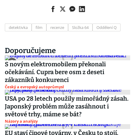
detektivka
film
recenze
Složka 64
Oddělení Q
Doporučujeme
S novým elektromobilem překonali
očekávání. Cupra bere osm z deseti
zákazníků konkurenci
Český a evropský autoprůmysl
USA po 28 letech použily mimořádný zásah.
Japonský problém může zasáhnout i
světové trhy, máme se bát?
Názory a analýzy
EU staví čipové továrny, v Česku to stojí.