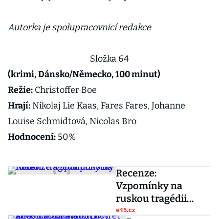
Autorka je spolupracovnicí redakce
Složka 64
(krimi, Dánsko/Německo, 100 minut)
Režie:
Christoffer Boe
Hrají:
Nikolaj Lie Kaas, Fares Fares, Johanne
Louise Schmidtová, Nicolas Bro
Hodnocení:
50%
Recenze:
Vzpomínky na
ruskou tragédii
ponorky Kursk
e15.cz