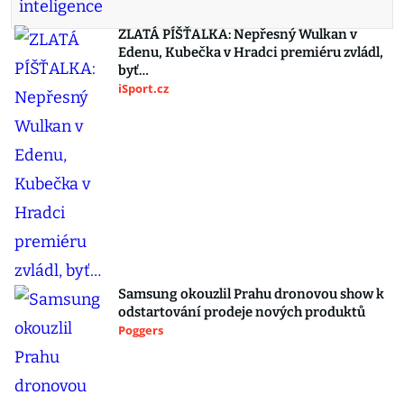
ZLATÁ PÍŠŤALKA: Nepřesný Wulkan v
Edenu, Kubečka v Hradci premiéru zvládl,
byť…
iSport.cz
Samsung okouzlil Prahu dronovou show k
odstartování prodeje nových produktů
Poggers