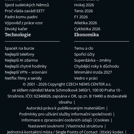
Sjezd sudetských Němců
Hokej 2026
Proč vláda zavádí EET?
Tenis 2026
Padni komu padni
F1 2026
Výpověď z práce vzor
Atletika 2026
Divoký kačer
Cyklistika 2026
Technologie
Ekonomika
SpaceX na burze
Temu a clo
Nejlepší telefony
Spořicí účty
Nejlepší AI zdarma
Superdávka – změny
Nejlepší chytré hodinky
Chybějící roky k důchodu
Nejlepší VPN – srovnání
Minimální mzda 2027
Netflix filmy a seriály
Vedro v práci
© 2001 - 2026 Copyright
CZECH NEWS CENTER a.s.
se sídlem náměstí Marie Schmolkové 3493/1, 100 00 Praha 10 -
Strašnice, IČO: 02346826, zapsána v OR, sp.zn. B 19490 a dodavatelé
obsahu
Autorská práva k publikovaným materiálům
Podmínky pro užívání služby informační společnosti
Informace o zpracování osobních údajů
Cookies
Nastavení soukromí
Vlastnická struktura
Jednotná kontaktní místa / Single Points of Contact
Etický kodex