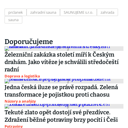
prclanek
zahradní sauna
SAUNUJEME s.r.o.
zahrada
sauna
Doporučujeme
Železniční zakázka století míří k Českým
drahám. Jako vítěze je schválili středočeští
radní
Doprava a logistika
Jedna česká iluze se právě rozpadá. Zelená
transformace je pojistkou proti chaosu
Názory a analýzy
Tekuté zlato opět dostojí své přezdívce.
Zdražení běžné potraviny brzy pocítí i Češi
Potraviny