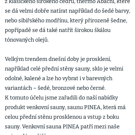
z klasického širokého cedru, thermo Abachi, které
se dá velmi dobře natírat například do šedé barvy,
nebo sibiřského modřínu, který přirozeně šedne,
popřípadě se dá také natřít širokou škálou
tónovaných olejů.
Velkým trendem dnešní doby je prosklení,
například celé přední stěny sauny, sklo je velmi
odolné, kalené a lze ho vybrat i v barevných
variantách – šedé, bronzové nebo černé.
K tomuto účelu jsme zařadili do naší nabídky
produkt venkovní sauny, saunu PINEA, která má
celou přední stěnu prosklenou a vstup z boku
sauny. Venkovní sauna PINEA patří mezi naše