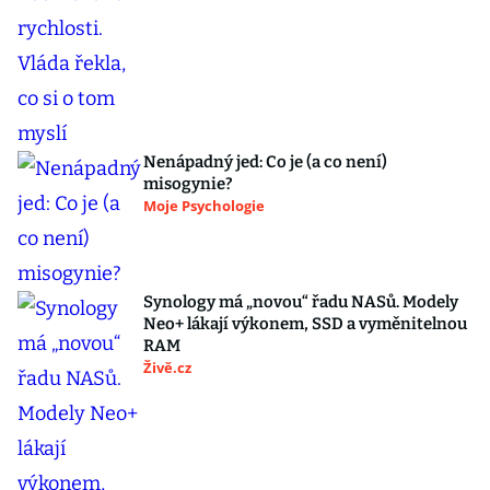
Nenápadný jed: Co je (a co není)
misogynie?
Moje Psychologie
Synology má „novou“ řadu NASů. Modely
Neo+ lákají výkonem, SSD a vyměnitelnou
RAM
Živě.cz