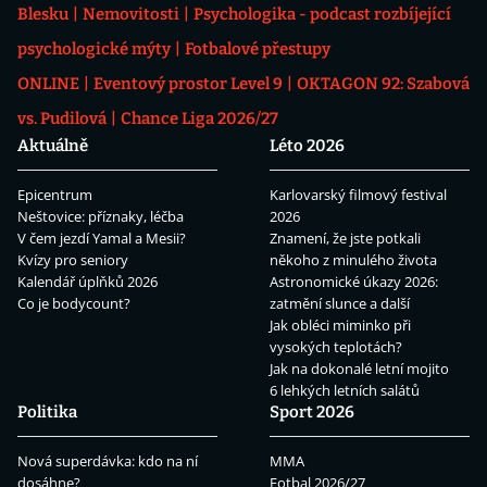
Blesku
Nemovitosti
Psychologika - podcast rozbíjející
psychologické mýty
Fotbalové přestupy
ONLINE
Eventový prostor Level 9
OKTAGON 92: Szabová
vs. Pudilová
Chance Liga 2026/27
Aktuálně
Léto 2026
Epicentrum
Karlovarský filmový festival
Neštovice: příznaky, léčba
2026
V čem jezdí Yamal a Mesii?
Znamení, že jste potkali
Kvízy pro seniory
někoho z minulého života
Kalendář úplňků 2026
Astronomické úkazy 2026:
Co je bodycount?
zatmění slunce a další
Jak obléci miminko při
vysokých teplotách?
Jak na dokonalé letní mojito
6 lehkých letních salátů
Politika
Sport 2026
Nová superdávka: kdo na ní
MMA
dosáhne?
Fotbal 2026/27