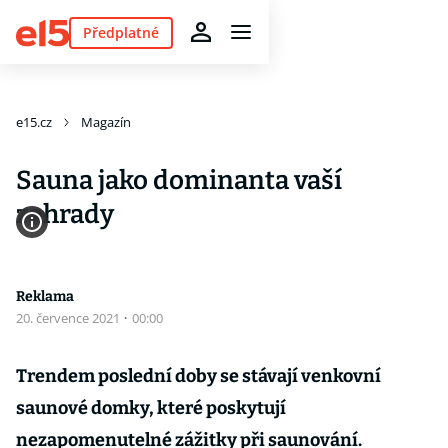
Předplatné
e15.cz
Magazín
Sauna jako dominanta vaší
zahrady
Reklama
20. července 2021
·
00:00
Trendem poslední doby se stávají venkovní
saunové domky, které poskytují
nezapomenutelné zážitky při saunování.