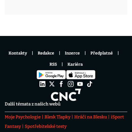
Kontakty
Redakce
Inzerce
Předplatné
RSS
Kariéra
Další témata z našich webů
Moje Psychologie
Blesk Tlapky
Hráči na Blesku
iSport
Fantasy
Spotřebitelské testy