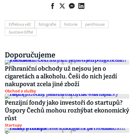
Eiffelova věž
fotografie
historie
penthouse
Gustave Eiffel
Doporučujeme
Příhraniční obchody už nejsou jen o
cigaretách a alkoholu. Češi do nich jezdí
nakupovat zcela jiné zboží
Obchod a služby
Penzijní fondy jako investoři do startupů?
Úspory Čechů mohou rozhýbat ekonomický
růst
Startupy