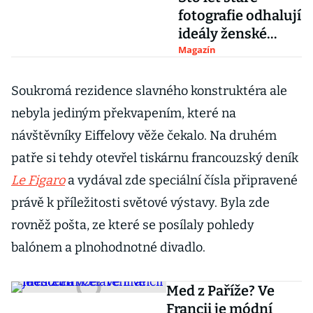
fotografie odhalují
ideály ženské
krásy z celého
Magazín
světa
Soukromá rezidence slavného konstruktéra ale
nebyla jediným překvapením, které na
návštěvníky Eiffelovy věže čekalo. Na druhém
patře si tehdy otevřel tiskárnu francouzský deník
Le Figaro
a vydával zde speciální čísla připravené
právě k příležitosti světové výstavy. Byla zde
rovněž pošta, ze které se posílaly pohledy
balónem a plnohodnotné divadlo.
Med z Paříže? Ve
Francii je módní