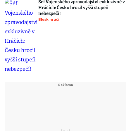
Šéf Vojenského zpravodajství exkluzivně v
Hráčích: Česku hrozil vyšší stupeň
nebezpečí!
Blesk hráči