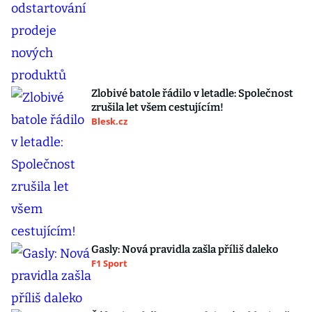
Zlobivé batole řádilo v letadle: Společnost
zrušila let všem cestujícím!
Blesk.cz
Gasly: Nová pravidla zašla příliš daleko
F1 Sport