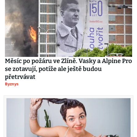
Měsíc po požáru ve Zlíně. Vasky a Alpine Pro
se zotavují, potíže ale ještě budou
přetrvávat
Byznys