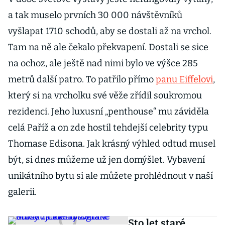
a tak muselo prvních 30 000 návštěvníků
vyšlapat 1710 schodů, aby se dostali až na vrchol.
Tam na ně ale čekalo překvapení. Dostali se sice
na ochoz, ale ještě nad nimi bylo ve výšce 285
metrů další patro. To patřilo přímo
panu Eiffelovi
,
který si na vrcholku své věže zřídil soukromou
rezidenci. Jeho luxusní „penthouse“ mu záviděla
celá Paříž a on zde hostil tehdejší celebrity typu
Thomase Edisona. Jak krásný výhled odtud musel
být, si dnes můžeme už jen domýšlet. Vybavení
unikátního bytu si ale můžete prohlédnout v naší
galerii.
Sto let staré