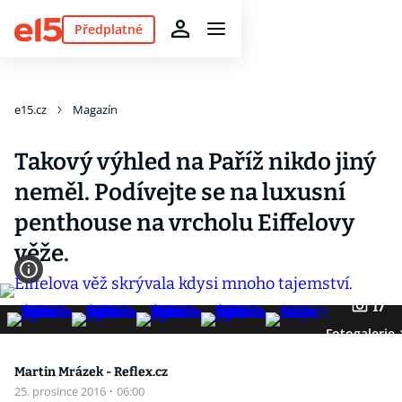
Předplatné
e15.cz
Magazín
Takový výhled na Paříž nikdo jiný
neměl. Podívejte se na luxusní
penthouse na vrcholu Eiffelovy
věže.
17
Fotogalerie
Martin Mrázek - Reflex.cz
25. prosince 2016
·
06:00