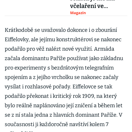
včelaření ve
městech
Magazín
Krátkodobě se uvažovalo dokonce i o zbourání
Eiffelovky, ale jejímu konstruktérovi se nakonec
podařilo pro věž nalézt nové využití. Armáda
začala dominantu Paříže používat jako základnu
pro experimenty s bezdrátovým telegrafním
spojením a z jejího vrcholku se nakonec začaly
vysílat i rozhlasové pořady. Eiffelovce se tak
podařilo překonat i kritický rok 1909, na který
bylo reálně naplánováno její zničení a během let
se z ní stala jedna z hlavních dominant Paříže. V
současnosti ji každoročně navštíví kolem 7