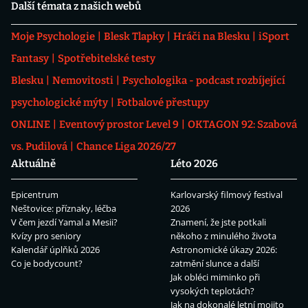
Další témata z našich webů
Moje Psychologie
Blesk Tlapky
Hráči na Blesku
iSport
Fantasy
Spotřebitelské testy
Blesku
Nemovitosti
Psychologika - podcast rozbíjející
psychologické mýty
Fotbalové přestupy
ONLINE
Eventový prostor Level 9
OKTAGON 92: Szabová
vs. Pudilová
Chance Liga 2026/27
Aktuálně
Léto 2026
Epicentrum
Karlovarský filmový festival
Neštovice: příznaky, léčba
2026
V čem jezdí Yamal a Mesii?
Znamení, že jste potkali
Kvízy pro seniory
někoho z minulého života
Kalendář úplňků 2026
Astronomické úkazy 2026:
Co je bodycount?
zatmění slunce a další
Jak obléci miminko při
vysokých teplotách?
Jak na dokonalé letní mojito