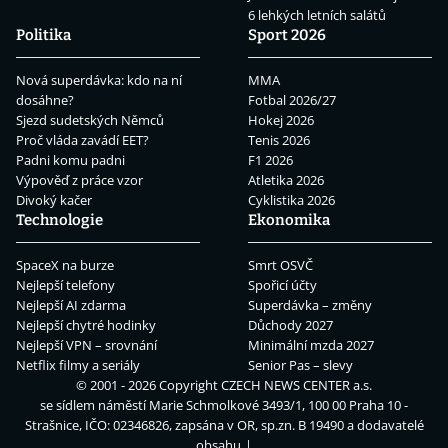
6 lehkých letních salátů
Politika
Sport 2026
Nová superdávka: kdo na ní
MMA
dosáhne?
Fotbal 2026/27
Sjezd sudetských Němců
Hokej 2026
Proč vláda zavádí EET?
Tenis 2026
Padni komu padni
F1 2026
Výpověď z práce vzor
Atletika 2026
Divoký kačer
Cyklistika 2026
Technologie
Ekonomika
SpaceX na burze
Smrt OSVČ
Nejlepší telefony
Spořicí účty
Nejlepší AI zdarma
Superdávka – změny
Nejlepší chytré hodinky
Důchody 2027
Nejlepší VPN – srovnání
Minimální mzda 2027
Netflix filmy a seriály
Senior Pas – slevy
© 2001 - 2026 Copyright
CZECH NEWS CENTER a.s.
se sídlem náměstí Marie Schmolkové 3493/1, 100 00 Praha 10 -
Strašnice, IČO: 02346826, zapsána v OR, sp.zn. B 19490 a dodavatelé
obsahu