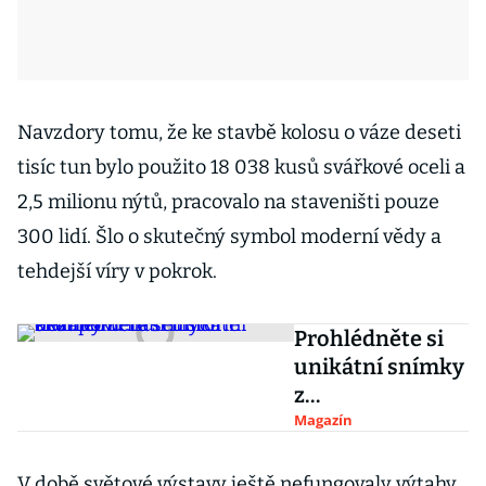
Navzdory tomu, že ke stavbě kolosu o váze deseti
tisíc tun bylo použito 18 038 kusů svářkové oceli a
2,5 milionu nýtů, pracovalo na staveništi pouze
300 lidí. Šlo o skutečný symbol moderní vědy a
tehdejší víry v pokrok.
Prohlédněte si
unikátní snímky
z
nezapomenutel
Magazín
ných okamžiků
naší historie
V době světové výstavy ještě nefungovaly výtahy,