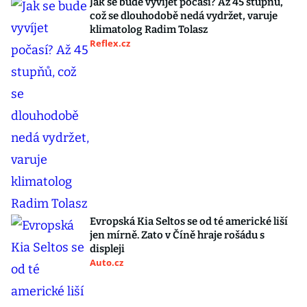
Jak se bude vyvíjet počasí? Až 45 stupňů,
což se dlouhodobě nedá vydržet, varuje
klimatolog Radim Tolasz
Reflex.cz
Evropská Kia Seltos se od té americké liší
jen mírně. Zato v Číně hraje rošádu s
displeji
Auto.cz