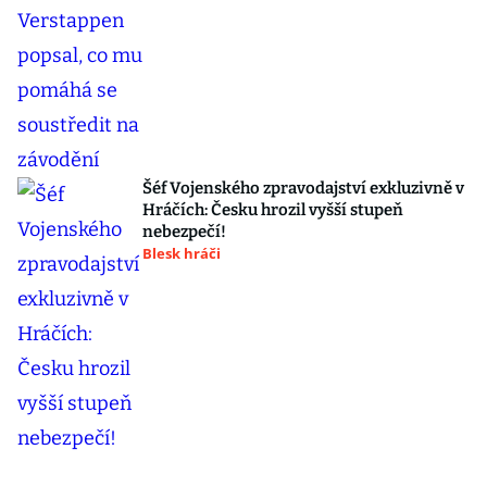
Šéf Vojenského zpravodajství exkluzivně v
Hráčích: Česku hrozil vyšší stupeň
nebezpečí!
Blesk hráči