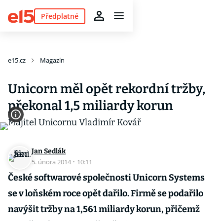
Předplatné
e15.cz
Magazín
Unicorn měl opět rekordní tržby,
překonal 1,5 miliardy korun
Jan Sedlák
5. února 2014
·
10:11
České softwarové společnosti Unicorn Systems
se v loňském roce opět dařilo. Firmě se podařilo
navýšit tržby na 1,561 miliardy korun, přičemž