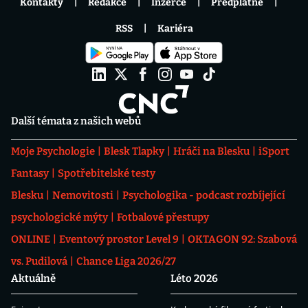
Kontakty
Redakce
Inzerce
Předplatné
RSS
Kariéra
Další témata z našich webů
Moje Psychologie
Blesk Tlapky
Hráči na Blesku
iSport
Fantasy
Spotřebitelské testy
Blesku
Nemovitosti
Psychologika - podcast rozbíjející
psychologické mýty
Fotbalové přestupy
ONLINE
Eventový prostor Level 9
OKTAGON 92: Szabová
vs. Pudilová
Chance Liga 2026/27
Aktuálně
Léto 2026