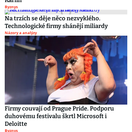
Karlín
Byznys
Na trzích se děje něco nezvyklého.
Technologické firmy shánějí miliardy
Názory a analýzy
Firmy couvají od Prague Pride. Podporu
duhovému festivalu škrtl Microsoft i
Deloitte
Byznys