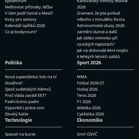
Epicentrum
Karlovarský filmový festival
Neštovice: příznaky, léčba
2026
V čem jezdí Yamal a Mesii?
Znamení, že jste potkali
Kvízy pro seniory
někoho z minulého života
Kalendář úplňků 2026
Astronomické úkazy 2026:
Co je bodycount?
zatmění slunce a další
Jak obléci miminko při
vysokých teplotách?
Jak na dokonalé letní mojito
6 lehkých letních salátů
Politika
Sport 2026
Nová superdávka: kdo na ní
MMA
dosáhne?
Fotbal 2026/27
Sjezd sudetských Němců
Hokej 2026
Proč vláda zavádí EET?
Tenis 2026
Padni komu padni
F1 2026
Výpověď z práce vzor
Atletika 2026
Divoký kačer
Cyklistika 2026
Technologie
Ekonomika
SpaceX na burze
Smrt OSVČ