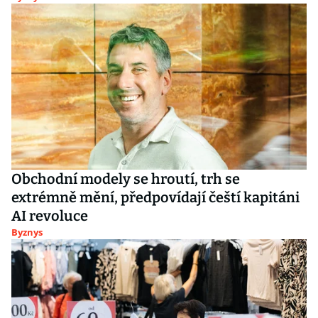
Obchodní modely se hroutí, trh se
extrémně mění, předpovídají čeští kapitáni
AI revoluce
Byznys