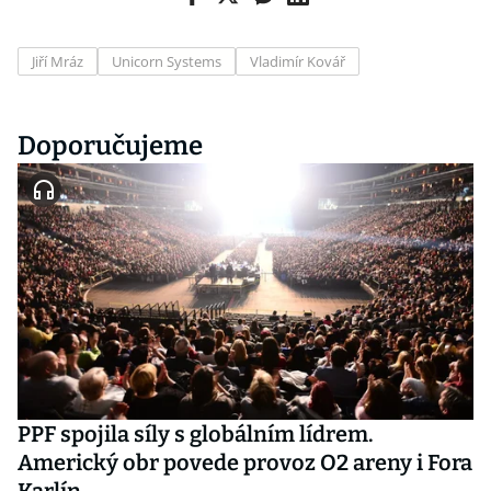
Jiří Mráz
Unicorn Systems
Vladimír Kovář
Doporučujeme
PPF spojila síly s globálním lídrem.
Americký obr povede provoz O2 areny i Fora