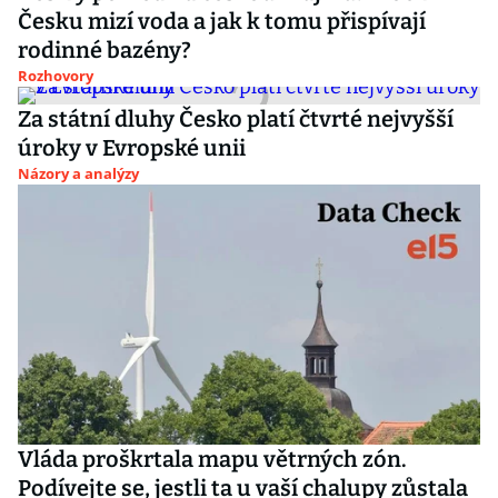
Česku mizí voda a jak k tomu přispívají
rodinné bazény?
Rozhovory
Za státní dluhy Česko platí čtvrté nejvyšší
úroky v Evropské unii
Názory a analýzy
Vláda proškrtala mapu větrných zón.
Podívejte se, jestli ta u vaší chalupy zůstala