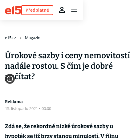
Předplatné
e15.cz
Magazín
Úrokové sazby i ceny nemovitostí
nadále rostou. S čím je dobré
počítat?
Reklama
15. listopadu 2021
·
00:00
Zdá se, že rekordně nízké úrokové sazby u
hypoték se již brzy stanou minulostí. V říjnu