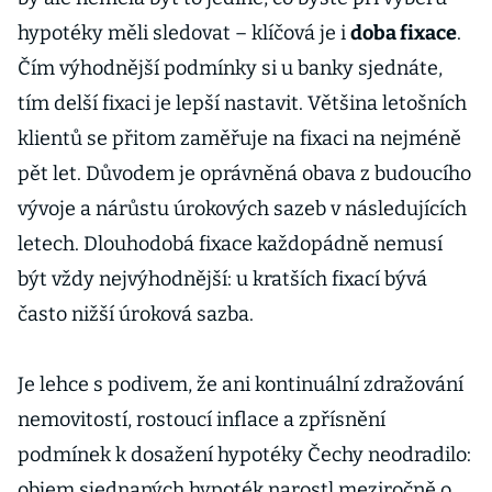
hypotéky měli sledovat – klíčová je i
doba fixace
.
Čím výhodnější podmínky si u banky sjednáte,
tím delší fixaci je lepší nastavit. Většina letošních
klientů se přitom zaměřuje na fixaci na nejméně
pět let. Důvodem je oprávněná obava z budoucího
vývoje a nárůstu úrokových sazeb v následujících
letech. Dlouhodobá fixace každopádně nemusí
být vždy nejvýhodnější: u kratších fixací bývá
často nižší úroková sazba.
Je lehce s podivem, že ani kontinuální zdražování
nemovitostí, rostoucí inflace a zpřísnění
podmínek k dosažení hypotéky Čechy neodradilo:
objem sjednaných hypoték narostl meziročně o