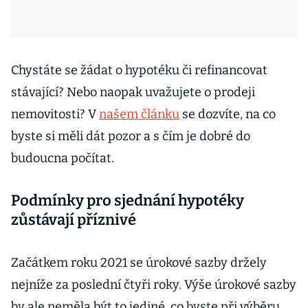
Chystáte se žádat o hypotéku či refinancovat
stávající? Nebo naopak uvažujete o prodeji
nemovitosti? V
našem článku
se dozvíte, na co
byste si měli dát pozor a s čím je dobré do
budoucna počítat.
Podmínky pro sjednání hypotéky
zůstávají příznivé
Začátkem roku 2021 se úrokové sazby držely
nejníže za poslední čtyři roky. Výše úrokové sazby
by ale neměla být to jediné, co byste při výběru