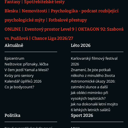
Fantasy
Spotřebitelské testy
Blesku
Nemovitosti
Psychologika - podcast rozbíjející
psychologické mýty
Fotbalové přestupy
ONLINE
Eventový prostor Level 9
OKTAGON 92: Szabová
vs. Pudilová
Chance Liga 2026/27
Aktuálně
Léto 2026
Epicentrum
Karlovarský filmový festival
Neštovice: příznaky, léčba
2026
V čem jezdí Yamal a Mesii?
Znamení, že jste potkali
Kvízy pro seniory
někoho z minulého života
Kalendář úplňků 2026
Astronomické úkazy 2026:
Co je bodycount?
zatmění slunce a další
Jak obléci miminko při
vysokých teplotách?
Jak na dokonalé letní mojito
6 lehkých letních salátů
Politika
Sport 2026