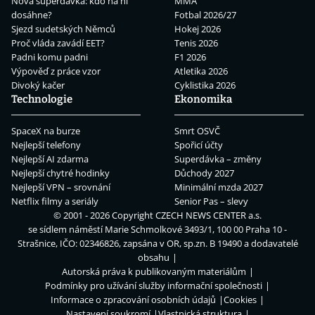
Nová superdávka: kdo na ní
MMA
dosáhne?
Fotbal 2026/27
Sjezd sudetských Němců
Hokej 2026
Proč vláda zavádí EET?
Tenis 2026
Padni komu padni
F1 2026
Výpověď z práce vzor
Atletika 2026
Divoký kačer
Cyklistika 2026
Technologie
Ekonomika
SpaceX na burze
Smrt OSVČ
Nejlepší telefony
Spořicí účty
Nejlepší AI zdarma
Superdávka – změny
Nejlepší chytré hodinky
Důchody 2027
Nejlepší VPN – srovnání
Minimální mzda 2027
Netflix filmy a seriály
Senior Pas – slevy
© 2001 - 2026 Copyright
CZECH NEWS CENTER a.s.
se sídlem náměstí Marie Schmolkové 3493/1, 100 00 Praha 10 -
Strašnice, IČO: 02346826, zapsána v OR, sp.zn. B 19490 a dodavatelé
obsahu
Autorská práva k publikovaným materiálům
Podmínky pro užívání služby informační společnosti
Informace o zpracování osobních údajů
Cookies
Nastavení soukromí
Vlastnická struktura