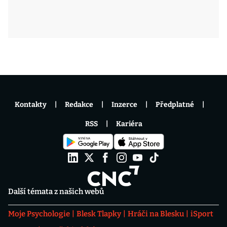
Kontakty
Redakce
Inzerce
Předplatné
RSS
Kariéra
Další témata z našich webů
Moje Psychologie
Blesk Tlapky
Hráči na Blesku
iSport