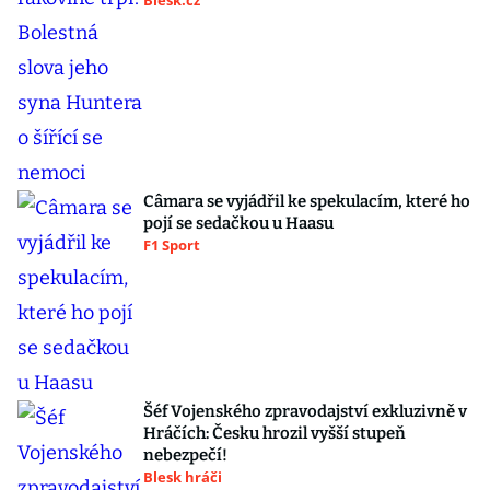
Blesk.cz
Câmara se vyjádřil ke spekulacím, které ho
pojí se sedačkou u Haasu
F1 Sport
Šéf Vojenského zpravodajství exkluzivně v
Hráčích: Česku hrozil vyšší stupeň
nebezpečí!
Blesk hráči