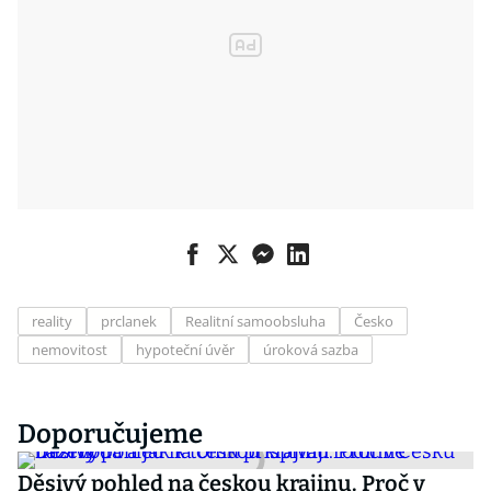
reality
prclanek
Realitní samoobsluha
Česko
nemovitost
hypoteční úvěr
úroková sazba
Doporučujeme
Děsivý pohled na českou krajinu. Proč v