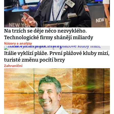
Na trzích se děje něco nezvyklého.
Technologické firmy shánějí miliardy
Názory a analýzy
Itálie vyklízí pláže. První plážové kluby mizí,
turisté změnu pocítí brzy
Zahraniční