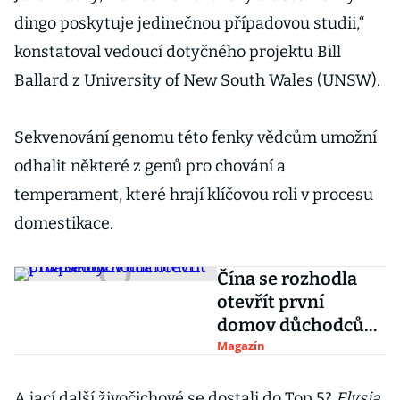
dingo poskytuje jedinečnou případovou studii,“
konstatoval vedoucí dotyčného projektu Bill
Ballard z University of New South Wales (UNSW).
Sekvenování genomu této fenky vědcům umožní
odhalit některé z genů pro chování a
temperament, které hrají klíčovou roli v procesu
domestikace.
Čína se rozhodla
otevřít první
domov důchodců
pro pandy
Magazín
A jací další živočichové se dostali do Top 5?
Elysia