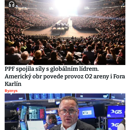
PPF spojila síly s globálním lídrem.
Americký obr povede provoz O2 areny i Fora
Karlín
Byznys