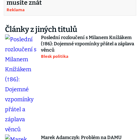
musíte znát
Reklama
Články z jiných titulů
Poslední rozloučení s Milanem Knížákem
(†86): Dojemné vzpomínky přátel a záplava
věnců
Blesk politika
Marek Adamczyk: Problém na DAMU