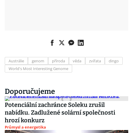
Austrálie
genom
příroda
věda
zvířata
dingo
World's Most Interesting Genome
Doporučujeme
Potenciální zachránce Soleku zrušil
nabídku. Zadlužené solární společnosti
hrozí konkurz
Průmysl a energetika