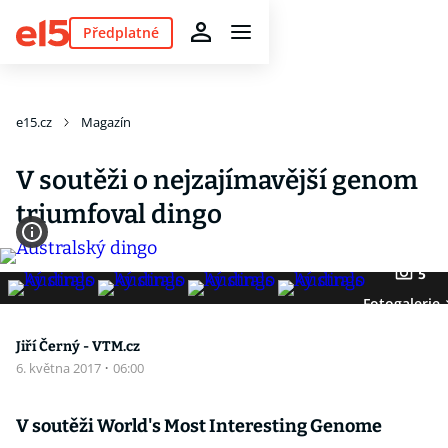
Předplatné
e15.cz
Magazín
V soutěži o nejzajímavější genom
triumfoval dingo
5
Fotogalerie
Jiří Černý - VTM.cz
6. května 2017
·
06:00
V soutěži World's Most Interesting Genome