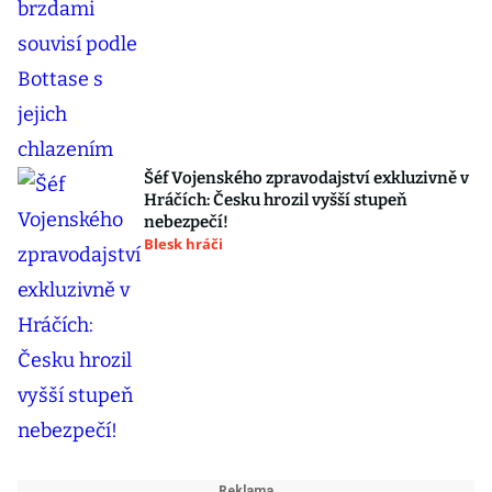
Šéf Vojenského zpravodajství exkluzivně v
Hráčích: Česku hrozil vyšší stupeň
nebezpečí!
Blesk hráči