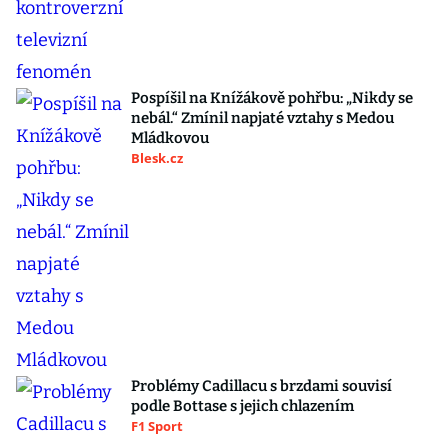
Pospíšil na Knížákově pohřbu: „Nikdy se
nebál.“ Zmínil napjaté vztahy s Medou
Mládkovou
Blesk.cz
Problémy Cadillacu s brzdami souvisí
podle Bottase s jejich chlazením
F1 Sport