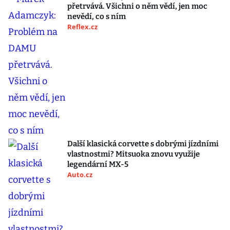
přetrvává. Všichni o něm vědí, jen moc
nevědí, co s ním
Reflex.cz
Další klasická corvette s dobrými jízdními
vlastnostmi? Mitsuoka znovu využije
legendární MX-5
Auto.cz