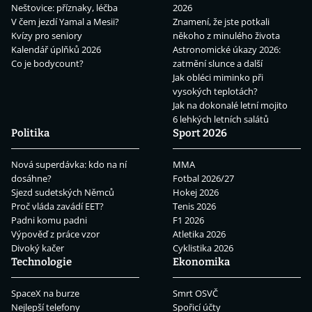
Neštovice: příznaky, léčba
2026
V čem jezdí Yamal a Mesii?
Znamení, že jste potkali
Kvízy pro seniory
někoho z minulého života
Kalendář úplňků 2026
Astronomické úkazy 2026:
Co je bodycount?
zatmění slunce a další
Jak obléci miminko při
vysokých teplotách?
Jak na dokonalé letní mojito
6 lehkých letních salátů
Politika
Sport 2026
Nová superdávka: kdo na ní
MMA
dosáhne?
Fotbal 2026/27
Sjezd sudetských Němců
Hokej 2026
Proč vláda zavádí EET?
Tenis 2026
Padni komu padni
F1 2026
Výpověď z práce vzor
Atletika 2026
Divoký kačer
Cyklistika 2026
Technologie
Ekonomika
SpaceX na burze
Smrt OSVČ
Nejlepší telefony
Spořicí účty