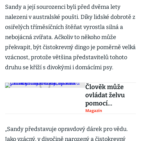
Sandy a její sourozenci byli před dvěma lety
nalezeni v australské poušti. Díky lidské dobrotě z
osiřelých tříměsíčních štěňat vyrostla silná a
nebojácná zvířata. Ačkoliv to někoho může
překvapit, být čistokrevný dingo je poměrně velká
vzácnost, protože většina představitelů tohoto
druhu se kříží s divokými i domácími psy.
Člověk může
ovládat želvu
pomocí
myšlenek, stačí
Magazín
k tomu
jednoduchý
„Sandy představuje opravdový dárek pro vědu.
aparát
Jako vzácný, v divočině narozený a čistokrevný