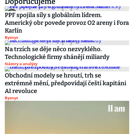
Doporučujeme
PPF spojila síly s globálním lídrem.
Americký obr povede provoz O2 areny i Fora
Karlín
Byznys
Na trzích se děje něco nezvyklého.
Technologické firmy shánějí miliardy
Názory a analýzy
Obchodní modely se hroutí, trh se
extrémně mění, předpovídají čeští kapitáni
AI revoluce
Byznys