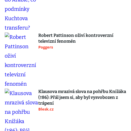
Robert Pattinson oživí kontroverzní
televizní fenomén
Poggers
Klausova mrazivá slova na pohřbu Knížáka
(†86): Přál jsem si, aby byl vysvobozen z
trápení
Blesk.cz