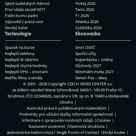
Sjezd sudetských Němců
Hokej 2026
Proč vláda zavádí EET?
Tenis 2026
Padni komu padni
F1 2026
Výpověď z práce vzor
Atletika 2026
Divoký kačer
Cyklistika 2026
Technologie
Ekonomika
SpaceX na burze
Smrt OSVČ
Nejlepší telefony
Spořicí účty
Nejlepší AI zdarma
Superdávka – změny
Nejlepší chytré hodinky
Důchody 2027
Nejlepší VPN – srovnání
Minimální mzda 2027
Netflix filmy a seriály
Senior Pas – slevy
© 2001 - 2026 Copyright
CZECH NEWS CENTER a.s.
se sídlem náměstí Marie Schmolkové 3493/1, 100 00 Praha 10 -
Strašnice, IČO: 02346826, zapsána v OR, sp.zn. B 19490 a dodavatelé
obsahu
Autorská práva k publikovaným materiálům
Podmínky pro užívání služby informační společnosti
Informace o zpracování osobních údajů
Cookies
Nastavení soukromí
Vlastnická struktura
Jednotná kontaktní místa / Single Points of Contact
Etický kodex