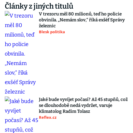
Články z jiných titulů
V trezoru měl 80 milionů, teď ho policie
obvinila. „Nemám slov,“ říká exšéf Správy
železnic
Blesk politika
Jaké bude vyvíjet počasí? Až 45 stupňů, což
se dlouhodobě nedá vydržet, varuje
klimatolog Radim Tolasz
Reflex.cz