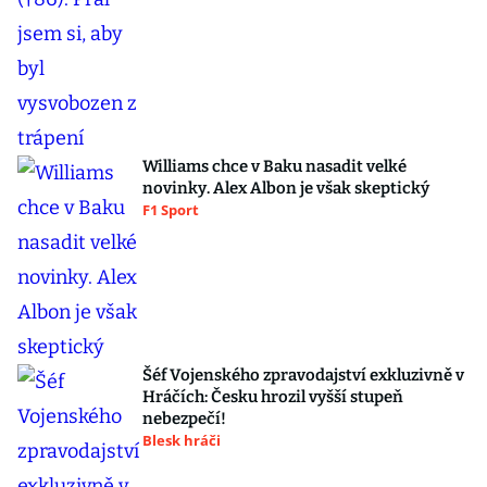
Williams chce v Baku nasadit velké
novinky. Alex Albon je však skeptický
F1 Sport
Šéf Vojenského zpravodajství exkluzivně v
Hráčích: Česku hrozil vyšší stupeň
nebezpečí!
Blesk hráči