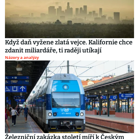
Když daň vyžene zlatá vejce. Kalifornie chce
zdanit miliardáře, ti raději utíkají
Názory a analýzy
Železniční zakázka století míří k Českým