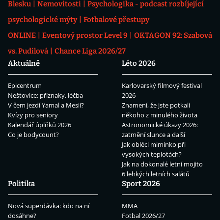
Blesku
Nemovitosti
Psychologika - podcast rozbíjející
psychologické mýty
Fotbalové přestupy
ONLINE
Eventový prostor Level 9
OKTAGON 92: Szabová
vs. Pudilová
Chance Liga 2026/27
Aktuálně
Léto 2026
Epicentrum
Karlovarský filmový festival
Neštovice: příznaky, léčba
2026
V čem jezdí Yamal a Mesii?
Znamení, že jste potkali
Kvízy pro seniory
někoho z minulého života
Kalendář úplňků 2026
Astronomické úkazy 2026:
Co je bodycount?
zatmění slunce a další
Jak obléci miminko při
vysokých teplotách?
Jak na dokonalé letní mojito
6 lehkých letních salátů
Politika
Sport 2026
Nová superdávka: kdo na ní
MMA
dosáhne?
Fotbal 2026/27