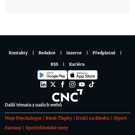
Kontakty
Redakce
Inzerce
Předplatné
RSS
Kariéra
Další témata z našich webů
Moje Psychologie
Blesk Tlapky
Hráči na Blesku
iSport
Fantasy
Spotřebitelské testy