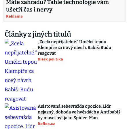
Máte zahradu? Tahle technologie vám
ušetří čas i nervy
Reklama
Články z jiných titulů
„Zcela nepřijatelné.“ Umělci tepou
Klempíře za nový návrh. Babiš: Budu
reagovat
Blesk politika
Asistovaná sebevražda opozice. Lídr
nejasný, dohoda ve hvězdách a Antibabiš
by musel být jako Spider-Man
Reflex.cz