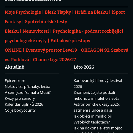
Moje Psychologie
Blesk Tlapky
Hráči na Blesku
iSport
Fantasy
Spotřebitelské testy
Blesku
Nemovitosti
Psychologika - podcast rozbíjející
psychologické mýty
Fotbalové přestupy
ONLINE
Eventový prostor Level 9
OKTAGON 92: Szabová
vs. Pudilová
Chance Liga 2026/27
Aktuálně
Léto 2026
Epicentrum
Karlovarský filmový festival
Neštovice: příznaky, léčba
2026
V čem jezdí Yamal a Mesii?
Znamení, že jste potkali
Kvízy pro seniory
někoho z minulého života
Kalendář úplňků 2026
Astronomické úkazy 2026:
Co je bodycount?
zatmění slunce a další
Jak obléci miminko při
vysokých teplotách?
Jak na dokonalé letní mojito