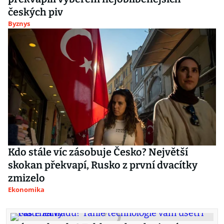
českých piv
Byznys
Kdo stále víc zásobuje Česko? Největší
skokan překvapí, Rusko z první dvacítky
zmizelo
Ekonomika