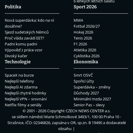
6 lehkých letních salátů
Politika
Sport 2026
Nová superdávka: kdo na ní
MMA
dosáhne?
Fotbal 2026/27
Sjezd sudetských Němců
Hokej 2026
Proč vláda zavádí EET?
Tenis 2026
Padni komu padni
F1 2026
Výpověď z práce vzor
Atletika 2026
Divoký kačer
Cyklistika 2026
Technologie
Ekonomika
SpaceX na burze
Smrt OSVČ
Nejlepší telefony
Spořicí účty
Nejlepší AI zdarma
Superdávka – změny
Nejlepší chytré hodinky
Důchody 2027
Nejlepší VPN – srovnání
Minimální mzda 2027
Netflix filmy a seriály
Senior Pas – slevy
© 2001 - 2026 Copyright
CZECH NEWS CENTER a.s.
se sídlem náměstí Marie Schmolkové 3493/1, 100 00 Praha 10 -
Strašnice, IČO: 02346826, zapsána v OR, sp.zn. B 19490 a dodavatelé
obsahu