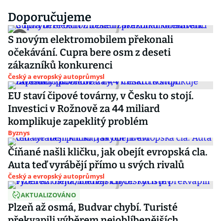
Doporučujeme
S novým elektromobilem překonali
očekávání. Cupra bere osm z deseti
zákazníků konkurenci
Český a evropský autoprůmysl
EU staví čipové továrny, v Česku to stojí.
Investici v Rožnově za 44 miliard
komplikuje zapeklitý problém
Byznys
Číňané našli kličku, jak obejít evropská cla.
Auta teď vyrábějí přímo u svých rivalů
Český a evropský autoprůmysl
AKTUALIZOVÁNO
Plzeň až osmá, Budvar chybí. Turisté
překvapili výběrem nejoblíbenějších