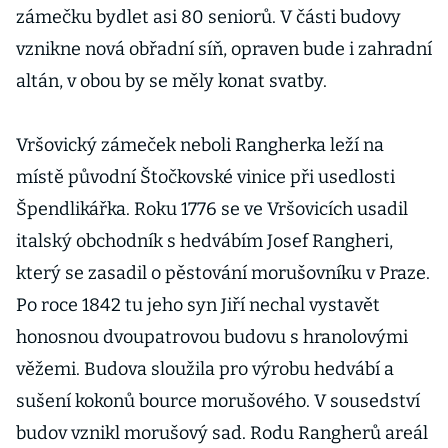
zámečku bydlet asi 80 seniorů. V části budovy
vznikne nová obřadní síň, opraven bude i zahradní
altán, v obou by se měly konat svatby.
Vršovický zámeček neboli Rangherka leží na
místě původní Štočkovské vinice při usedlosti
Špendlikářka. Roku 1776 se ve Vršovicích usadil
italský obchodník s hedvábím Josef Rangheri,
který se zasadil o pěstování morušovníku v Praze.
Po roce 1842 tu jeho syn Jiří nechal vystavět
honosnou dvoupatrovou budovu s hranolovými
věžemi. Budova sloužila pro výrobu hedvábí a
sušení kokonů bource morušového. V sousedství
budov vznikl morušový sad. Rodu Rangherů areál