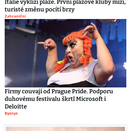
Itálie vyklízí pláže. První plážové kluby mizí,
turisté změnu pocítí brzy
Zahraniční
Firmy couvají od Prague Pride. Podporu
duhovému festivalu škrtl Microsoft i
Deloitte
Byznys