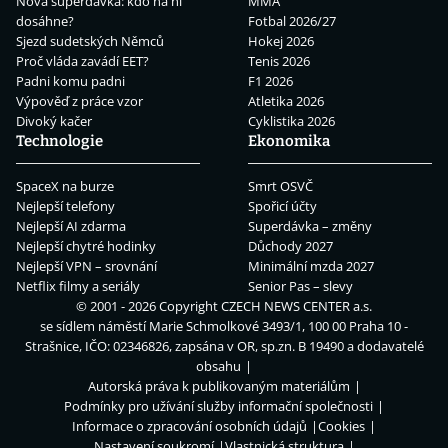
Nová superdávka: kdo na ní
MMA
dosáhne?
Fotbal 2026/27
Sjezd sudetských Němců
Hokej 2026
Proč vláda zavádí EET?
Tenis 2026
Padni komu padni
F1 2026
Výpověď z práce vzor
Atletika 2026
Divoký kačer
Cyklistika 2026
Technologie
Ekonomika
SpaceX na burze
Smrt OSVČ
Nejlepší telefony
Spořicí účty
Nejlepší AI zdarma
Superdávka – změny
Nejlepší chytré hodinky
Důchody 2027
Nejlepší VPN – srovnání
Minimální mzda 2027
Netflix filmy a seriály
Senior Pas – slevy
© 2001 - 2026 Copyright
CZECH NEWS CENTER a.s.
se sídlem náměstí Marie Schmolkové 3493/1, 100 00 Praha 10 -
Strašnice, IČO: 02346826, zapsána v OR, sp.zn. B 19490 a dodavatelé
obsahu
Autorská práva k publikovaným materiálům
Podmínky pro užívání služby informační společnosti
Informace o zpracování osobních údajů
Cookies
Nastavení soukromí
Vlastnická struktura