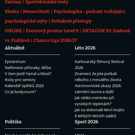
Fantasy
Spotřebitelské testy
Blesku
Nemovitosti
Psychologika - podcast rozbíjející
psychologické mýty
Fotbalové přestupy
ONLINE
Eventový prostor Level 9
OKTAGON 92: Szabová
vs. Pudilová
Chance Liga 2026/27
Aktuálně
Léto 2026
Epicentrum
Karlovarský filmový festival
Neštovice: příznaky, léčba
2026
V čem jezdí Yamal a Mesii?
Znamení, že jste potkali
Kvízy pro seniory
někoho z minulého života
Kalendář úplňků 2026
Astronomické úkazy 2026:
Co je bodycount?
zatmění slunce a další
Jak obléci miminko při
vysokých teplotách?
Jak na dokonalé letní mojito
6 lehkých letních salátů
Politika
Sport 2026