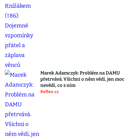
Marek Adamczyk: Problém na DAMU
přetrvává. Všichni o něm vědí, jen moc
nevědí, co s ním
Reflex.cz