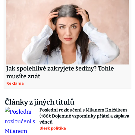
Jak spolehlivě zakryjete šediny? Tohle
musíte znát
Reklama
Články z jiných titulů
Poslední rozloučení s Milanem Knížákem
(†86): Dojemné vzpomínky přátel a záplava
věnců
Blesk politika