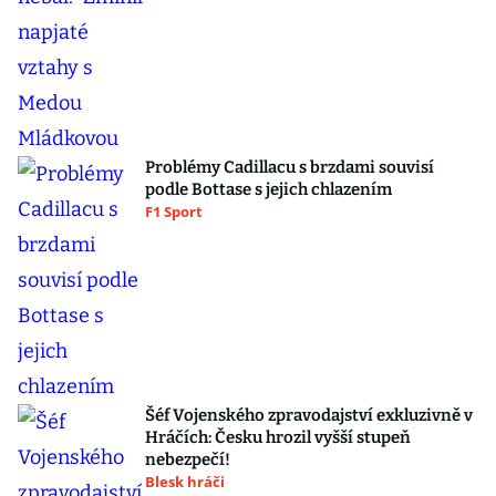
Problémy Cadillacu s brzdami souvisí
podle Bottase s jejich chlazením
F1 Sport
Šéf Vojenského zpravodajství exkluzivně v
Hráčích: Česku hrozil vyšší stupeň
nebezpečí!
Blesk hráči