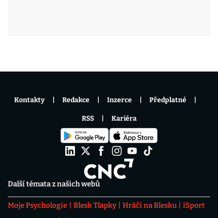
Kontakty
Redakce
Inzerce
Předplatné
RSS
Kariéra
Další témata z našich webů
Moje Psychologie
Blesk Tlapky
Hráči na Blesku
iSport