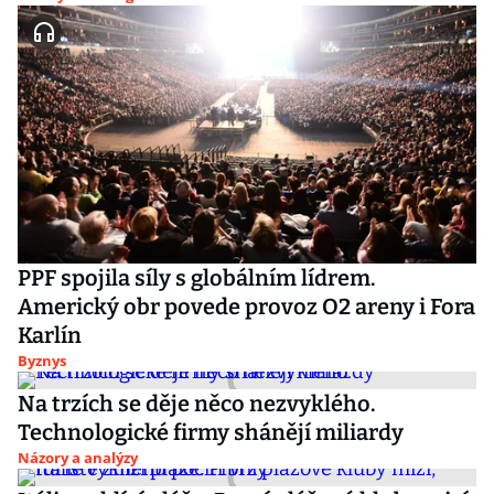
PPF spojila síly s globálním lídrem.
Americký obr povede provoz O2 areny i Fora
Karlín
Byznys
Na trzích se děje něco nezvyklého.
Technologické firmy shánějí miliardy
Názory a analýzy