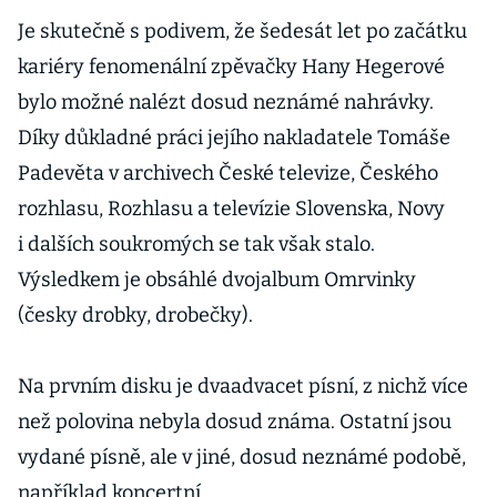
Je skutečně s podivem, že šedesát let po začátku
kariéry fenomenální zpěvačky Hany Hegerové
bylo možné nalézt dosud neznámé nahrávky.
Díky důkladné práci jejího nakladatele Tomáše
Padevěta v archivech České televize, Českého
rozhlasu, Rozhlasu a televízie Slovenska, Novy
i dalších soukromých se tak však stalo.
Výsledkem je obsáhlé dvojalbum Omrvinky
(česky drobky, drobečky).
Na prvním disku je dvaadvacet písní, z nichž více
než polovina nebyla dosud známa. Ostatní jsou
vydané písně, ale v jiné, dosud neznámé podobě,
například koncertní.