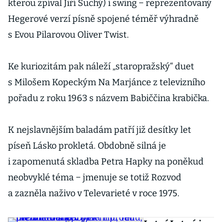
kterou zpíval Jiří Suchý) i swing − reprezentovaný
Hegerové verzí písně spojené téměř výhradně
s Evou Pilarovou Oliver Twist.
Ke kuriozitám pak náleží „staropražský“ duet
s Milošem Kopeckým Na Marjánce z televizního
pořadu z roku 1963 s názvem Babiččina krabička.
K nejslavnějším baladám patří již desítky let
píseň Lásko prokletá. Obdobně silná je
i zapomenutá skladba Petra Hapky na poněkud
neobvyklé téma − jmenuje se totiž Rozvod
a zazněla naživo v Televarieté v roce 1975.