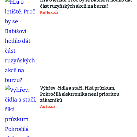
Hra o letiště. Proč by se Babišovi hodilo dát
část ruzyňských akcií na burzu?
Reflex.cz
Výhřev, čidla a stačí, říká průzkum.
Pokročilá elektronika není prioritou
zákazníků
Auto.cz