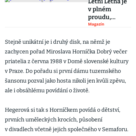
Letní Letná je
v plném
proudu,
premiéru si
Magazín
odbyl i
mezinárodní
Stejně unikátní je i druhý disk, na němž je
projekt Hit,
zachycen pořad Miroslava Horníčka Dobrý večer
Tell the
priatelia z června 1988 v Domě slovenské kultury
Difference
v Praze. Do pořadu si první dámu tuzemského
šansonu pozval jako hosta nikoli jen kvůli zpěvu,
ale i obsáhlému povídání o životě.
Hegerová si tak s Horníčkem povídá o dětství,
prvních uměleckých krocích, působení
v divadlech včetně jejich společného v Semaforu.