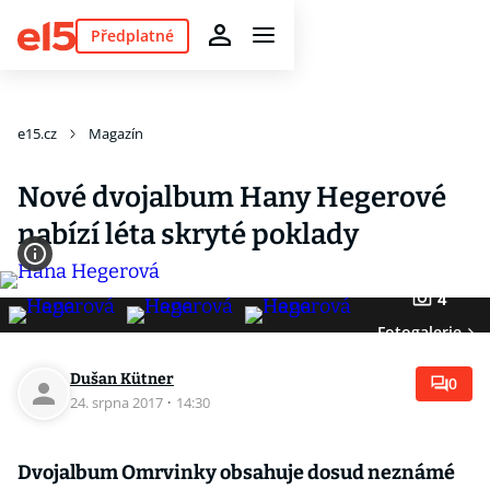
Předplatné
e15.cz
Magazín
Nové dvojalbum Hany Hegerové
nabízí léta skryté poklady
4
Fotogalerie
Dušan Kütner
0
24. srpna 2017
·
14:30
Dvojalbum Omrvinky obsahuje dosud neznámé