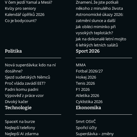
V čem jezdí Yamal a Mesii?
Znamení, že jste potkali
Kvízy pro seniory
někoho z minulého života
Kalendář úplňků 2026
Astronomické úkazy 2026:
Co je bodycount?
zatmění slunce a další
Jak obléci miminko při
vysokých teplotách?
Jak na dokonalé letní mojito
6 lehkých letních salátů
Politika
Sport 2026
Nová superdávka: kdo na ní
MMA
dosáhne?
Fotbal 2026/27
Sjezd sudetských Němců
Hokej 2026
Proč vláda zavádí EET?
Tenis 2026
Padni komu padni
F1 2026
Výpověď z práce vzor
Atletika 2026
Divoký kačer
Cyklistika 2026
Technologie
Ekonomika
SpaceX na burze
Smrt OSVČ
Nejlepší telefony
Spořicí účty
Nejlepší AI zdarma
Superdávka – změny