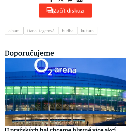
Začít diskuzi
album
Hana Hegerová
hudba
kultura
Doporučujeme
U pražských hal chceme hlavně více akcí,