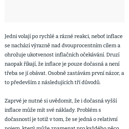
Jedni volají po rychlé a rázné reakci, neboť inflace
se nachází výrazně nad dvouprocentním cílem a
ohrožuje ukotvenost inflačních očekávání. Druzí
naopak říkají, že inflace je pouze dočasná a není
třeba se jí obávat. Osobně zastávám první názor, a
to především z následujících tří důvodů.
Zaprvé je nutné si uvědomit, že i dočasná vyšší
inflace může mít své náklady. Problém s
dočasností je totiž v tom, že se jedná o relativní
pojem, který může znamenat pro každého něco