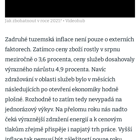
Jak zbohatnout v roce 2021? • Videohub
Zadruhé tuzemská inflace není pouze o externích
faktorech. Zatímco ceny zboží rostly v srpnu
meziročně o 3,6 procenta, ceny služeb dosahovaly
výrazného nárůstu 4,9 procenta. Navíc
zdražování v oblasti služeb bylo v měsících
následujících po otevření ekonomiky hodně
plošné. Rozhodně to zatím tedy nevypadá na
jednorázový výkyv. Na přelomu roku nás nadto
čeká výraznější zdražení energií a k cenovým
tlakům zřejmě přispěje i napjatý trh práce. Vyšší
inflace tak nemusí být záležitostí pouze roku