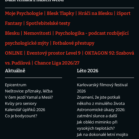
Moje Psychologie
Blesk Tlapky
Hráči na Blesku
iSport
Fantasy
Spotřebitelské testy
Blesku
Nemovitosti
Psychologika - podcast rozbíjející
psychologické mýty
Fotbalové přestupy
ONLINE
Eventový prostor Level 9
OKTAGON 92: Szabová
vs. Pudilová
Chance Liga 2026/27
Aktuálně
Léto 2026
Epicentrum
Karlovarský filmový festival
Neštovice: příznaky, léčba
2026
V čem jezdí Yamal a Mesii?
Znamení, že jste potkali
Kvízy pro seniory
někoho z minulého života
Kalendář úplňků 2026
Astronomické úkazy 2026:
Co je bodycount?
zatmění slunce a další
Jak obléci miminko při
vysokých teplotách?
Jak na dokonalé letní mojito