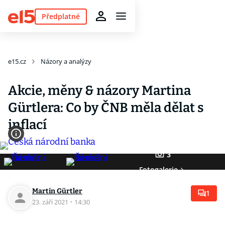
Předplatné
e15.cz
Názory a analýzy
Akcie, měny & názory Martina
Gürtlera: Co by ČNB měla dělat s
inflací
3
Fotogalerie
Martin Gürtler
1
23. září 2021
·
14:30