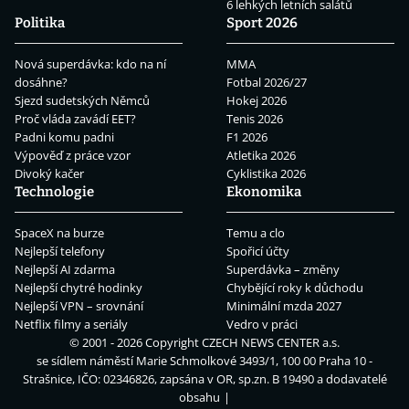
6 lehkých letních salátů
Politika
Sport 2026
Nová superdávka: kdo na ní
MMA
dosáhne?
Fotbal 2026/27
Sjezd sudetských Němců
Hokej 2026
Proč vláda zavádí EET?
Tenis 2026
Padni komu padni
F1 2026
Výpověď z práce vzor
Atletika 2026
Divoký kačer
Cyklistika 2026
Technologie
Ekonomika
SpaceX na burze
Temu a clo
Nejlepší telefony
Spořicí účty
Nejlepší AI zdarma
Superdávka – změny
Nejlepší chytré hodinky
Chybějící roky k důchodu
Nejlepší VPN – srovnání
Minimální mzda 2027
Netflix filmy a seriály
Vedro v práci
© 2001 - 2026 Copyright
CZECH NEWS CENTER a.s.
se sídlem náměstí Marie Schmolkové 3493/1, 100 00 Praha 10 -
Strašnice, IČO: 02346826, zapsána v OR, sp.zn. B 19490 a dodavatelé
obsahu