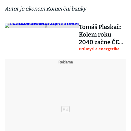
Autor je ekonom Komerční banky
Tomáš Pleskač:
Kolem roku
2040 začne ČEZ
stavět malé
Průmysl a energetika
modulární
reaktory