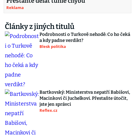
Přestaňte dělat tuhle chybu
Reklama
Články z jiných titulů
Podrobnosti o Turkově nehodě: Co ho čeká
a kdy padne verdikt?
Blesk politika
Bartkovský: Ministerstva nepatří Babišovi,
Macinkovi či Juchelkovi. Přestaňte útočit,
jste jen správci
Reflex.cz