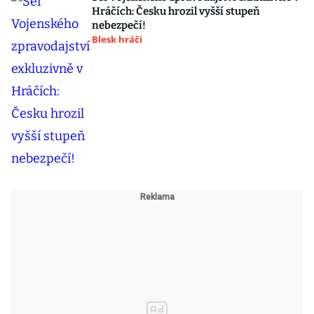
Hráčích: Česku hrozil vyšší stupeň
nebezpečí!
Blesk hráči