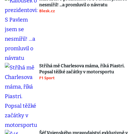
nesmířil! ...a promluvil o návratu
Blesk.cz
Stříhá mě Charlesova máma, říká Piastri.
Popsal těžké začátky v motorsportu
F1 Sport
Šéf Vojenského zpravodajství exkluzivně v