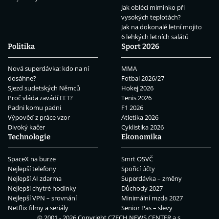
Jak obléci miminko při
vysokých teplotách?
Jak na dokonalé letní mojito
6 lehkých letních salátů
Politika
Sport 2026
Nová superdávka: kdo na ní
MMA
dosáhne?
Fotbal 2026/27
Sjezd sudetských Němců
Hokej 2026
Proč vláda zavádí EET?
Tenis 2026
Padni komu padni
F1 2026
Výpověď z práce vzor
Atletika 2026
Divoký kačer
Cyklistika 2026
Technologie
Ekonomika
SpaceX na burze
Smrt OSVČ
Nejlepší telefony
Spořicí účty
Nejlepší AI zdarma
Superdávka – změny
Nejlepší chytré hodinky
Důchody 2027
Nejlepší VPN – srovnání
Minimální mzda 2027
Netflix filmy a seriály
Senior Pas – slevy
© 2001 - 2026 Copyright
CZECH NEWS CENTER a.s.