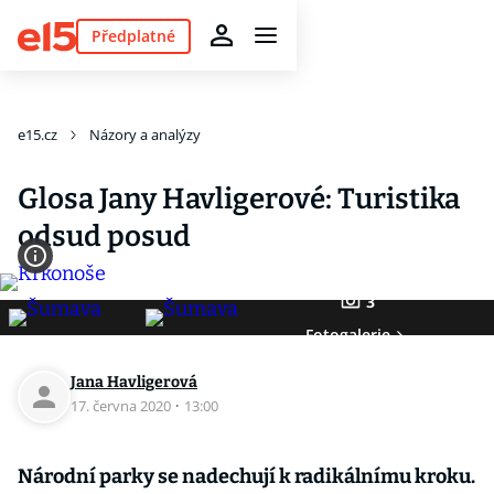
Předplatné
e15.cz
Názory a analýzy
Glosa Jany Havligerové: Turistika
odsud posud
3
Fotogalerie
Jana Havligerová
17. června 2020
·
13:00
Národní parky se nadechují k radikálnímu kroku.