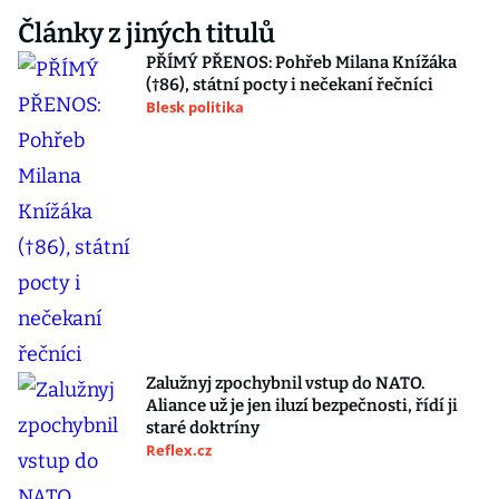
Články z jiných titulů
PŘÍMÝ PŘENOS: Pohřeb Milana Knížáka
(†86), státní pocty i nečekaní řečníci
Blesk politika
Zalužnyj zpochybnil vstup do NATO.
Aliance už je jen iluzí bezpečnosti, řídí ji
staré doktríny
Reflex.cz