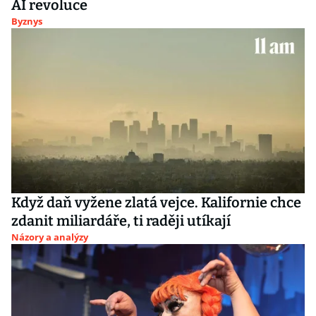
AI revoluce
Byznys
Když daň vyžene zlatá vejce. Kalifornie chce
zdanit miliardáře, ti raději utíkají
Názory a analýzy