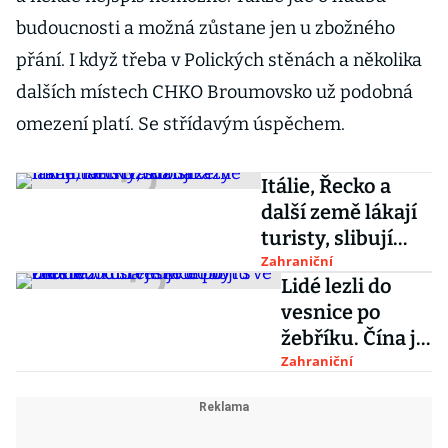
budoucnosti a možná zůstane jen u zbožného
přání. I když třeba v Polických stěnách a několika
dalších místech CHKO Broumovsko už podobná
omezení platí. Se střídavým úspěchem.
Itálie, Řecko a
další země lákají
turisty, slibují
minimální riziko
Zahraniční
Lidé lezli do
nákazy
vesnice po
žebříku. Čína je
kvůli boji s
Zahraniční
chudobou
stěhuje do bytů
ve městě