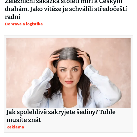
Železniční zakázka století míří k Českým
drahám. Jako vítěze je schválili středočeští
radní
Doprava a logistika
Jak spolehlivě zakryjete šediny? Tohle
musíte znát
Reklama