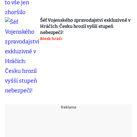
Šéf Vojenského zpravodajství exkluzivně v
Hráčích: Česku hrozil vyšší stupeň
nebezpečí!
Blesk hráči