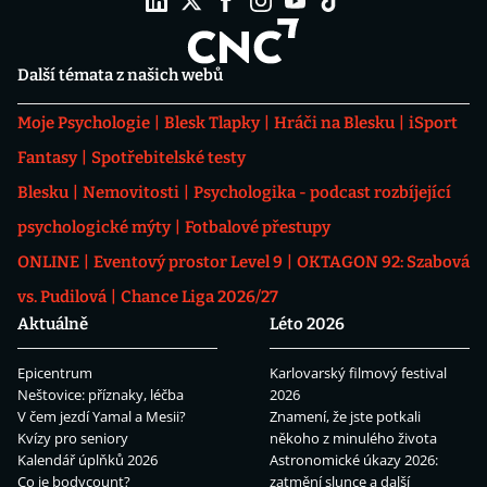
Další témata z našich webů
Moje Psychologie
Blesk Tlapky
Hráči na Blesku
iSport
Fantasy
Spotřebitelské testy
Blesku
Nemovitosti
Psychologika - podcast rozbíjející
psychologické mýty
Fotbalové přestupy
ONLINE
Eventový prostor Level 9
OKTAGON 92: Szabová
vs. Pudilová
Chance Liga 2026/27
Aktuálně
Léto 2026
Epicentrum
Karlovarský filmový festival
Neštovice: příznaky, léčba
2026
V čem jezdí Yamal a Mesii?
Znamení, že jste potkali
Kvízy pro seniory
někoho z minulého života
Kalendář úplňků 2026
Astronomické úkazy 2026:
Co je bodycount?
zatmění slunce a další