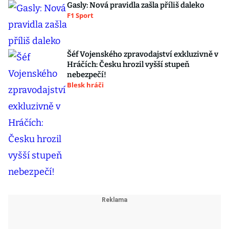
Gasly: Nová pravidla zašla příliš daleko
F1 Sport
Šéf Vojenského zpravodajství exkluzivně v
Hráčích: Česku hrozil vyšší stupeň
nebezpečí!
Blesk hráči