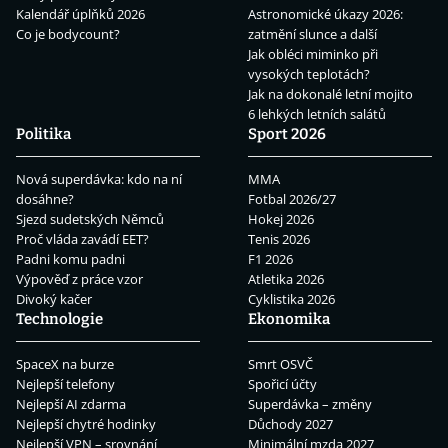
Kalendář úplňků 2026
Astronomické úkazy 2026:
Co je bodycount?
zatmění slunce a další
Jak obléci miminko při
vysokých teplotách?
Jak na dokonalé letní mojito
6 lehkých letních salátů
Politika
Sport 2026
Nová superdávka: kdo na ní
MMA
dosáhne?
Fotbal 2026/27
Sjezd sudetských Němců
Hokej 2026
Proč vláda zavádí EET?
Tenis 2026
Padni komu padni
F1 2026
Výpověď z práce vzor
Atletika 2026
Divoký kačer
Cyklistika 2026
Technologie
Ekonomika
SpaceX na burze
Smrt OSVČ
Nejlepší telefony
Spořicí účty
Nejlepší AI zdarma
Superdávka – změny
Nejlepší chytré hodinky
Důchody 2027
Nejlepší VPN – srovnání
Minimální mzda 2027