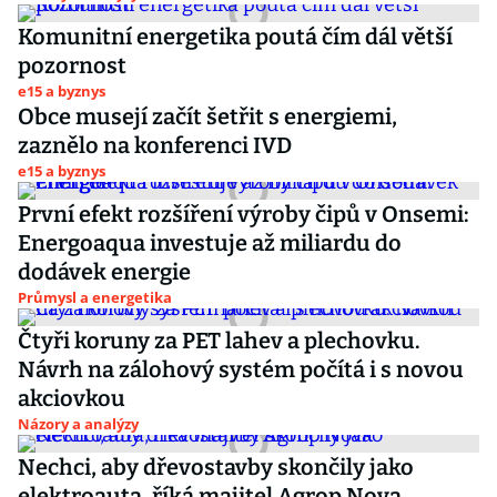
Komunitní energetika poutá čím dál větší
pozornost
e15 a byznys
Obce musejí začít šetřit s energiemi,
zaznělo na konferenci IVD
e15 a byznys
První efekt rozšíření výroby čipů v Onsemi:
Energoaqua investuje až miliardu do
dodávek energie
Průmysl a energetika
Čtyři koruny za PET lahev a plechovku.
Návrh na zálohový systém počítá i s novou
akciovkou
Názory a analýzy
Nechci, aby dřevostavby skončily jako
elektroauta, říká majitel Agrop Nova