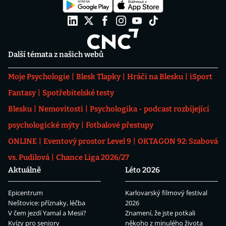
Další témata z našich webů
Moje Psychologie
Blesk Tlapky
Hráči na Blesku
iSport
Fantasy
Spotřebitelské testy
Blesku
Nemovitosti
Psychologika - podcast rozbíjející
psychologické mýty
Fotbalové přestupy
ONLINE
Eventový prostor Level 9
OKTAGON 92: Szabová
vs. Pudilová
Chance Liga 2026/27
Aktuálně
Léto 2026
Epicentrum
Karlovarský filmový festival
Neštovice: příznaky, léčba
2026
V čem jezdí Yamal a Mesii?
Znamení, že jste potkali
Kvízy pro seniory
někoho z minulého života