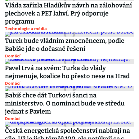
Vláda zařízla Hladíkův návrh na zálohování
plechovek a PET lahví. Prý odporuje
programu
Technologie a média
Turek bude vládním zmocněncem, podle
Babiše jde o dočasné řešení
Domácí
Pavel trvá na svém: Turka do vlády
nejmenuje, koalice ho přesto nese na Hrad
Domácí
Babiš chce dát Turkovi šanci na
ministerstvo. O nominaci bude ve středu
jednat s Pavlem
Domácí
Česká energetická společenství nabírají na
síle. Už je jich téměř 100, ale potýkají se s