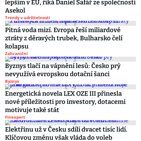
lepším v EU, říká Daniel Šafář ze společnosti
Asekol
Trendy v udržitelnosti
Pitná voda mizí. Evropa řeší miliardové
ztráty z děravých trubek, Bulharsko čelí
kolapsu
Zahraniční
Byznys tlačí na vápnění lesů: Česko prý
nevyužívá evropskou dotační šanci
Byznys
Energetická novela LEX OZE III přinesla
nové příležitosti pro investory, dotacemi
motivuje také stát
Finexpert
Elektřinu už v Česku sdílí dvacet tisíc lidí.
Klíčovou změnu však vláda do voleb