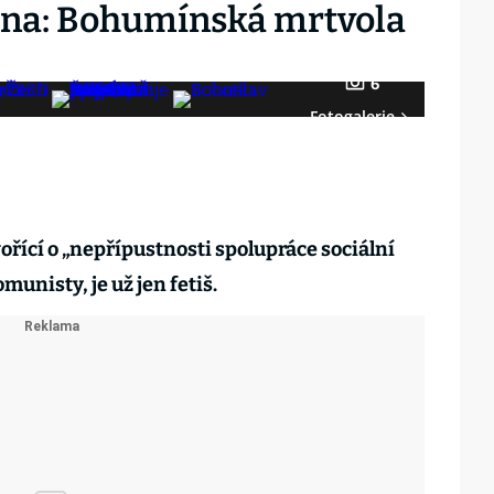
ana: Bohumínská mrtvola
6
Fotogalerie
ící o „nepřípustnosti spolupráce sociální
unisty, je už jen fetiš.