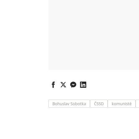
Bohuslav Sobotka
ČSSD
komunisté