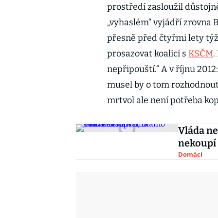
prostředí zasloužil důstojn
„vyhaslém“ vyjádří zrovna 
přesně před čtyřmi lety tý
prosazovat koalici s
KSČM
.
nepřipouští.“ A v říjnu 2012
musel by o tom rozhodnout 
mrtvol ale není potřeba kop
Vláda ne
nekoupí
Domácí