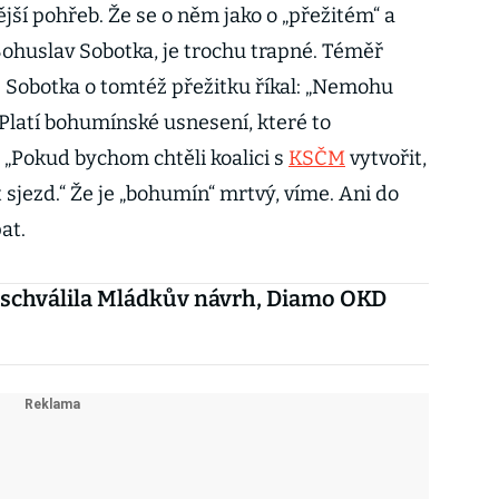
ější pohřeb. Že se o něm jako o „přežitém“ a
Bohuslav Sobotka, je trochu trapné. Téměř
ž Sobotka o tomtéž přežitku říkal: „Nemohu
 Platí bohumínské usnesení, které to
: „Pokud bychom chtěli koalici s
KSČM
vytvořit,
sjezd.“ Že je „bohumín“ mrtvý, víme. Ani do
at.
schválila Mládkův návrh, Diamo OKD