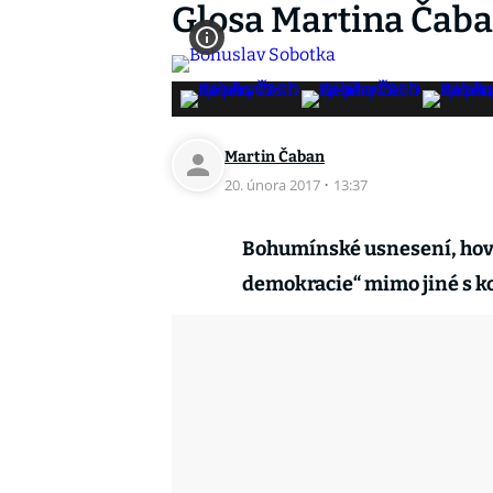
Glosa Martina Čab
Martin Čaban
20. února 2017
·
13:37
Bohumínské usnesení, hovoř
demokracie“ mimo jiné s kom