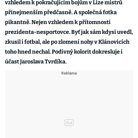
vzhledem k pokračujícím bojům v Lize mistrů
přinejmenším předčasně. A společná fotka
pikantně. Nejen vzhledem k přítomnosti
prezidenta-nesportovce. Byť jak sám kdysi uvedl,
zkusil i fotbal, ale po zlomení nohy v Klánovicích
toho hned nechal. Podivný kolorit dokresluje i
účast Jaroslava Tvrdíka.