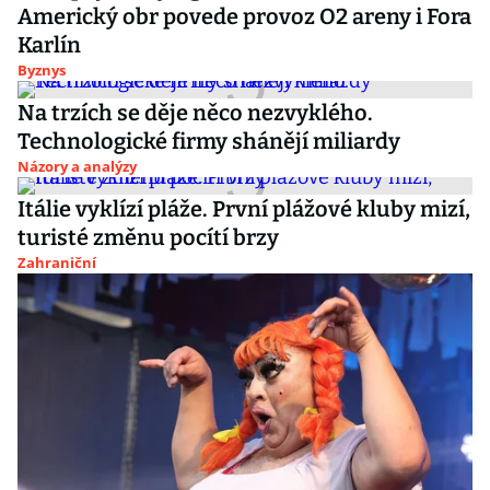
Americký obr povede provoz O2 areny i Fora
Karlín
Byznys
Na trzích se děje něco nezvyklého.
Technologické firmy shánějí miliardy
Názory a analýzy
Itálie vyklízí pláže. První plážové kluby mizí,
turisté změnu pocítí brzy
Zahraniční