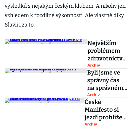
výsledků s nějakým českým klubem. A nikoliv jen
vzhledem k rozdílné výkonnosti. Ale vlastně díky
Slavii i za to.
Největším
problémem
zdravotnictví
zůstávají
Archiv
Byli jsme ve
peníze, říká
správný čas
ředitel
na správném
motolské
místě, říkají
Archiv
nemocnice
České
zakladatelé
Miloslav
Manifesto si
Mixitu Martin
Ludvík
jezdí prohlížet
Wallner a
i zahraniční
Archiv
Tomáš Huber