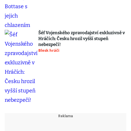
Šéf Vojenského zpravodajství exkluzivně v
Hráčích: Česku hrozil vyšší stupeň
nebezpečí!
Blesk hráči