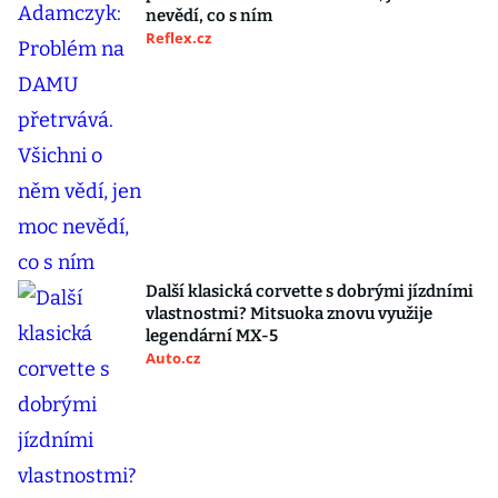
nevědí, co s ním
Reflex.cz
Další klasická corvette s dobrými jízdními
vlastnostmi? Mitsuoka znovu využije
legendární MX-5
Auto.cz