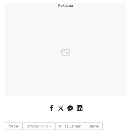
experti, říká
zakladatel
podniku
Martin Barry
fotbal
Jaroslav Tvrdík
Miloš Zeman
Slavia