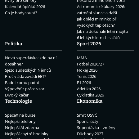
Kvízy pro seniory
někoho z minulého života
Kalendář úplňků 2026
Astronomické úkazy 2026:
Co je bodycount?
zatmění slunce a další
Jak obléci miminko při
vysokých teplotách?
Jak na dokonalé letní mojito
6 lehkých letních salátů
Politika
Sport 2026
Nová superdávka: kdo na ní
MMA
dosáhne?
Fotbal 2026/27
Sjezd sudetských Němců
Hokej 2026
Proč vláda zavádí EET?
Tenis 2026
Padni komu padni
F1 2026
Výpověď z práce vzor
Atletika 2026
Divoký kačer
Cyklistika 2026
Technologie
Ekonomika
SpaceX na burze
Smrt OSVČ
Nejlepší telefony
Spořicí účty
Nejlepší AI zdarma
Superdávka – změny
Nejlepší chytré hodinky
Důchody 2027