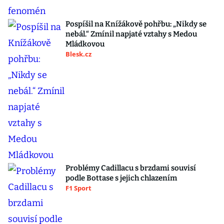
Pospíšil na Knížákově pohřbu: „Nikdy se
nebál.“ Zmínil napjaté vztahy s Medou
Mládkovou
Blesk.cz
Problémy Cadillacu s brzdami souvisí
podle Bottase s jejich chlazením
F1 Sport