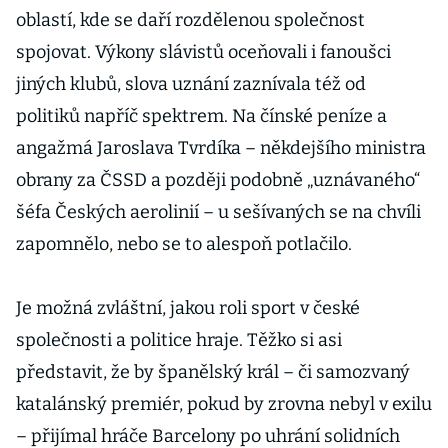
oblastí, kde se daří rozdělenou společnost
spojovat. Výkony slávistů oceňovali i fanoušci
jiných klubů, slova uznání zaznívala též od
politiků napříč spektrem. Na čínské peníze a
angažmá Jaroslava Tvrdíka – někdejšího ministra
obrany za ČSSD a později podobně „uznávaného“
šéfa Českých aerolinií – u sešívaných se na chvíli
zapomnělo, nebo se to alespoň potlačilo.
Je možná zvláštní, jakou roli sport v české
společnosti a politice hraje. Těžko si asi
představit, že by španělský král – či samozvaný
katalánský premiér, pokud by zrovna nebyl v exilu
– přijímal hráče Barcelony po uhrání solidních