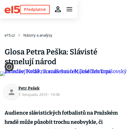
Předplatné
e15.cz
Názory a analýzy
Glosa Petra Peška: Slávisté
stmelují národ
Petr Pešek
7. listopadu 2019
·
19:38
Audience slávistických fotbalistů na Pražském
hradě může působit trochu neobvykle, či