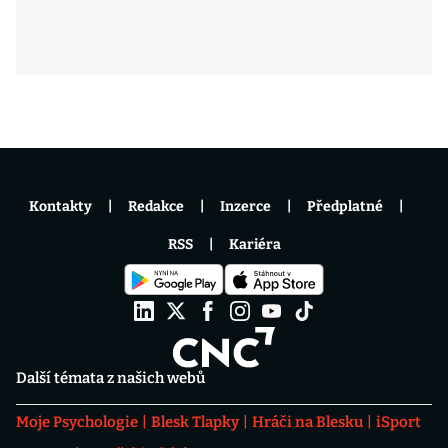
Kontakty
Redakce
Inzerce
Předplatné
RSS
Kariéra
Další témata z našich webů
Moje Psychologie
Blesk Tlapky
Hráči na Blesku
iSport