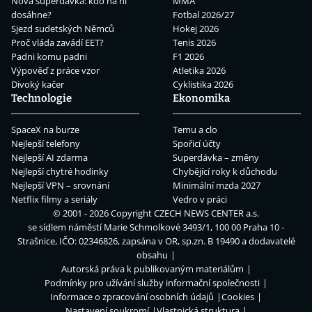
Nová superdávka: kdo na ní
MMA
dosáhne?
Fotbal 2026/27
Sjezd sudetských Němců
Hokej 2026
Proč vláda zavádí EET?
Tenis 2026
Padni komu padni
F1 2026
Výpověď z práce vzor
Atletika 2026
Divoký kačer
Cyklistika 2026
Technologie
Ekonomika
SpaceX na burze
Temu a clo
Nejlepší telefony
Spořicí účty
Nejlepší AI zdarma
Superdávka – změny
Nejlepší chytré hodinky
Chybějící roky k důchodu
Nejlepší VPN – srovnání
Minimální mzda 2027
Netflix filmy a seriály
Vedro v práci
© 2001 - 2026 Copyright
CZECH NEWS CENTER a.s.
se sídlem náměstí Marie Schmolkové 3493/1, 100 00 Praha 10 -
Strašnice, IČO: 02346826, zapsána v OR, sp.zn. B 19490 a dodavatelé
obsahu
Autorská práva k publikovaným materiálům
Podmínky pro užívání služby informační společnosti
Informace o zpracování osobních údajů
Cookies
Nastavení soukromí
Vlastnická struktura