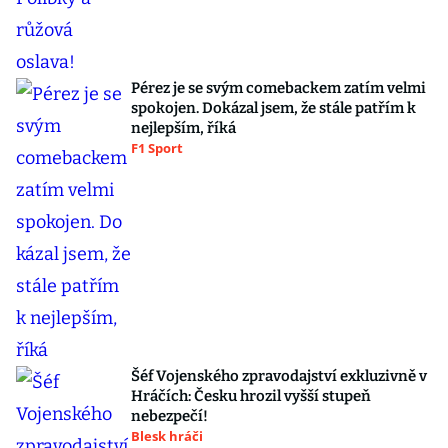
Pérez je se svým comebackem zatím velmi
spokojen. Dokázal jsem, že stále patřím k
nejlepším, říká
F1 Sport
Šéf Vojenského zpravodajství exkluzivně v
Hráčích: Česku hrozil vyšší stupeň
nebezpečí!
Blesk hráči