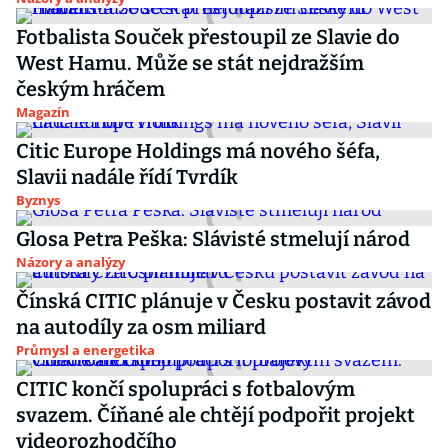
Fotbalista Souček přestoupil ze Slavie do
West Hamu. Může se stát nejdražším
českým hráčem
Magazín
Citic Europe Holdings má nového šéfa,
Slavii nadále řídí Tvrdík
Byznys
Glosa Petra Peška: Slávisté stmelují národ
Názory a analýzy
Čínská CITIC plánuje v Česku postavit závod
na autodíly za osm miliard
Průmysl a energetika
CITIC končí spolupráci s fotbalovým
svazem. Číňané ale chtějí podpořit projekt
videorozhodčího