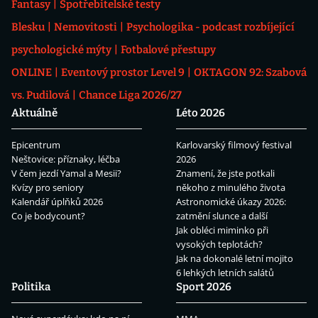
Fantasy
Spotřebitelské testy
Blesku
Nemovitosti
Psychologika - podcast rozbíjející
psychologické mýty
Fotbalové přestupy
ONLINE
Eventový prostor Level 9
OKTAGON 92: Szabová
vs. Pudilová
Chance Liga 2026/27
Aktuálně
Léto 2026
Epicentrum
Karlovarský filmový festival
Neštovice: příznaky, léčba
2026
V čem jezdí Yamal a Mesii?
Znamení, že jste potkali
Kvízy pro seniory
někoho z minulého života
Kalendář úplňků 2026
Astronomické úkazy 2026:
Co je bodycount?
zatmění slunce a další
Jak obléci miminko při
vysokých teplotách?
Jak na dokonalé letní mojito
6 lehkých letních salátů
Politika
Sport 2026