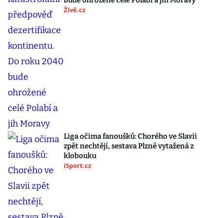
bude ohrožené celé Polabí a jih Moravy
Živě.cz
Liga očima fanoušků: Chorého ve Slavii
zpět nechtějí, sestava Plzně vytažená z
klobouku
iSport.cz