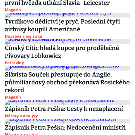
první hvězda utkání Slavia–Leicester
Magazín
Tvrdíkovo dědictví je pryč. Poslední čtyři
airbusy koupili Američané
Doprava a logistika
Čínský Citic hledá kupce pro prodělečné
Pivovary Lobkowicz
Potraviny
Slávista Souček přestupuje do Anglie,
půlmiliardový obchod překonává Rosického
rekord
Magazín
Zápisník Petra Peška: Cesty k nezaplacení
Názory a analýzy
Zápisník Petra Peška: Nedocenění ministři
Názory a analýzy