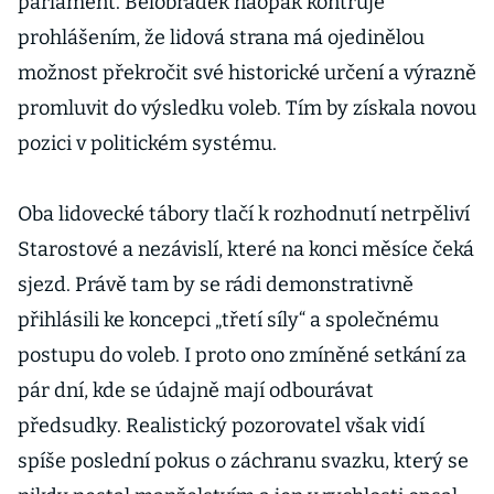
parlament. Bělobrádek naopak kontruje
prohlášením, že lidová strana má ojedinělou
možnost překročit své historické určení a výrazně
promluvit do výsledku voleb. Tím by získala novou
pozici v politickém systému.
Oba lidovecké tábory tlačí k rozhodnutí netrpěliví
Starostové a nezávislí, které na konci měsíce čeká
sjezd. Právě tam by se rádi demonstrativně
přihlásili ke koncepci „třetí síly“ a společnému
postupu do voleb. I proto ono zmíněné setkání za
pár dní, kde se údajně mají odbourávat
předsudky. Realistický pozorovatel však vidí
spíše poslední pokus o záchranu svazku, který se