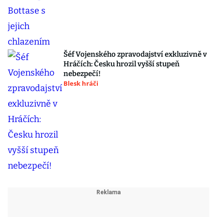
Šéf Vojenského zpravodajství exkluzivně v
Hráčích: Česku hrozil vyšší stupeň
nebezpečí!
Blesk hráči