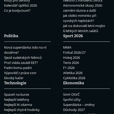
Kvízy pro seniory
někoho z minulého života
Kalendář úplňků 2026
Astronomické úkazy 2026:
Co je bodycount?
zatmění slunce a další
Jak obléci miminko při
vysokých teplotách?
Jak na dokonalé letní mojito
6 lehkých letních salátů
Politika
Sport 2026
Nová superdávka: kdo na ní
MMA
dosáhne?
Fotbal 2026/27
Sjezd sudetských Němců
Hokej 2026
Proč vláda zavádí EET?
Tenis 2026
Padni komu padni
F1 2026
Výpověď z práce vzor
Atletika 2026
Divoký kačer
Cyklistika 2026
Technologie
Ekonomika
SpaceX na burze
Smrt OSVČ
Nejlepší telefony
Spořicí účty
Nejlepší AI zdarma
Superdávka – změny
Nejlepší chytré hodinky
Důchody 2027