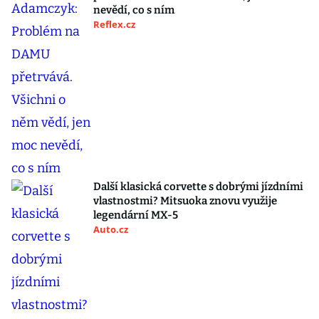
nevědí, co s ním
Reflex.cz
Další klasická corvette s dobrými jízdními
vlastnostmi? Mitsuoka znovu využije
legendární MX-5
Auto.cz