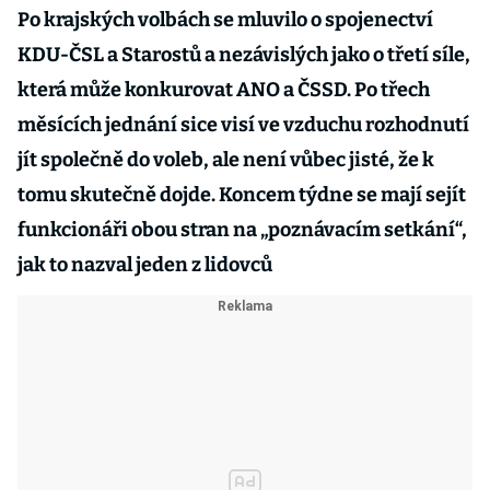
Po krajských volbách se mluvilo o spojenectví
KDU-ČSL a Starostů a nezávislých jako o třetí síle,
která může konkurovat ANO a ČSSD. Po třech
měsících jednání sice visí ve vzduchu rozhodnutí
jít společně do voleb, ale není vůbec jisté, že k
tomu skutečně dojde. Koncem týdne se mají sejít
funkcionáři obou stran na „poznávacím setkání“,
jak to nazval jeden z lidovců