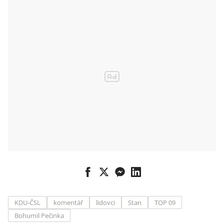
KDU-ČSL
komentář
lidovci
Stan
TOP 09
Bohumil Pečinka