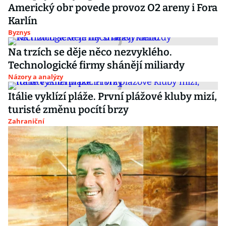
Americký obr povede provoz O2 areny i Fora
Karlín
Byznys
Na trzích se děje něco nezvyklého.
Technologické firmy shánějí miliardy
Názory a analýzy
Itálie vyklízí pláže. První plážové kluby mizí,
turisté změnu pocítí brzy
Zahraniční