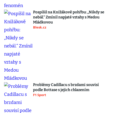
Pospíšil na Knížákově pohřbu: „Nikdy se
nebál.“ Zmínil napjaté vztahy s Medou
Mládkovou
Blesk.cz
Problémy Cadillacu s brzdami souvisí
podle Bottase s jejich chlazením
F1 Sport