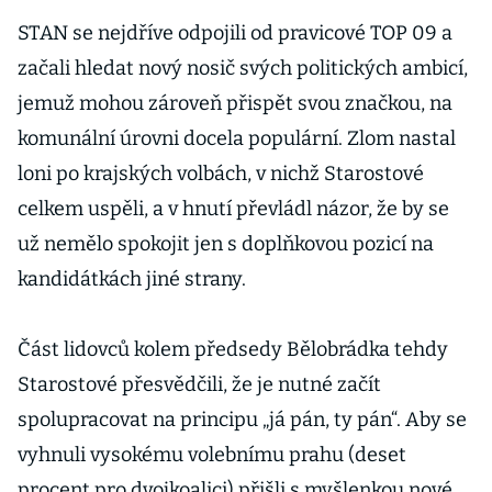
STAN se nejdříve odpojili od pravicové TOP 09 a
začali hledat nový nosič svých politických ambicí,
jemuž mohou zároveň přispět svou značkou, na
komunální úrovni docela populární. Zlom nastal
loni po krajských volbách, v nichž Starostové
celkem uspěli, a v hnutí převládl názor, že by se
už nemělo spokojit jen s doplňkovou pozicí na
kandidátkách jiné strany.
Část lidovců kolem předsedy Bělobrádka tehdy
Starostové přesvědčili, že je nutné začít
spolupracovat na principu „já pán, ty pán“. Aby se
vyhnuli vysokému volebnímu prahu (deset
procent pro dvojkoalici) přišli s myšlenkou nové