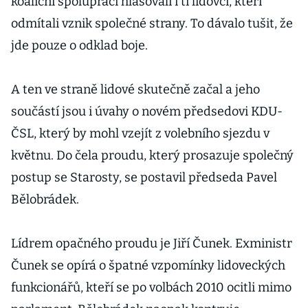
koaliční spolupráci hlasovali i ti lidovci, kteří
odmítali vznik společné strany. To dávalo tušit, že
jde pouze o odklad boje.
A ten ve straně lidové skutečně začal a jeho
součástí jsou i úvahy o novém předsedovi KDU-
ČSL, který by mohl vzejít z volebního sjezdu v
květnu. Do čela proudu, který prosazuje společný
postup se Starosty, se postavil předseda Pavel
Bělobrádek.
Lídrem opačného proudu je Jiří Čunek. Exministr
Čunek se opírá o špatné vzpomínky lidoveckých
funkcionářů, kteří se po volbách 2010 ocitli mimo