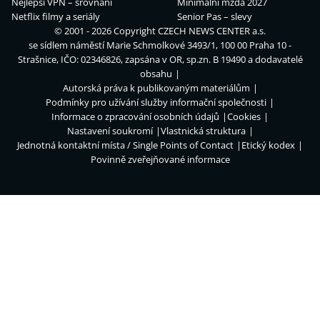
Nejlepší VPN – srovnání
Minimální mzda 2027
Netflix filmy a seriály
Senior Pas – slevy
© 2001 - 2026 Copyright
CZECH NEWS CENTER a.s.
se sídlem náměstí Marie Schmolkové 3493/1, 100 00 Praha 10 -
Strašnice, IČO: 02346826, zapsána v OR, sp.zn. B 19490 a dodavatelé
obsahu
Autorská práva k publikovaným materiálům
Podmínky pro užívání služby informační společnosti
Informace o zpracování osobních údajů
Cookies
Nastavení soukromí
Vlastnická struktura
Jednotná kontaktní místa / Single Points of Contact
Etický kodex
Povinně zveřejňované informace