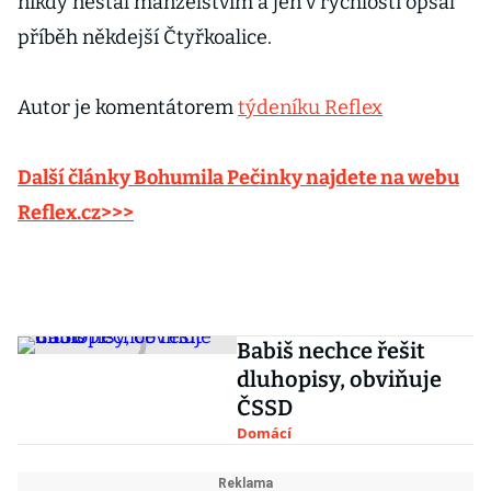
nikdy nestal manželstvím a jen v rychlosti opsal
příběh někdejší Čtyřkoalice.
Autor je komentátorem
týdeníku Reflex
Další články Bohumila Pečinky najdete na webu
Reflex.cz>>>
Babiš nechce řešit
dluhopisy, obviňuje
ČSSD
Domácí