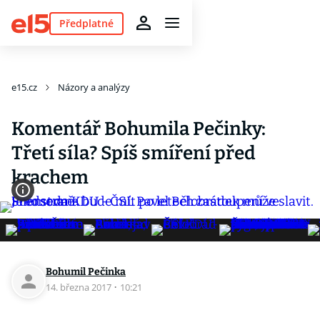
Předplatné
e15.cz
Názory a analýzy
Komentář Bohumila Pečinky:
Třetí síla? Spíš smíření před
krachem
Bohumil Pečinka
14. března 2017
·
10:21