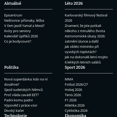
Aktuálně
Léto 2026
Epicentrum
Karlovarský filmový festival
Neštovice: příznaky, léčba
2026
V čem jezdí Yamal a Mesii?
Znamení, že jste potkali
Kvízy pro seniory
někoho z minulého života
Kalendář úplňků 2026
Astronomické úkazy 2026:
Co je bodycount?
zatmění slunce a další
Jak obléci miminko při
vysokých teplotách?
Jak na dokonalé letní mojito
6 lehkých letních salátů
Politika
Sport 2026
Nová superdávka: kdo na ní
MMA
dosáhne?
Fotbal 2026/27
Sjezd sudetských Němců
Hokej 2026
Proč vláda zavádí EET?
Tenis 2026
Padni komu padni
F1 2026
Výpověď z práce vzor
Atletika 2026
Divoký kačer
Cyklistika 2026
Technologie
Ekonomika