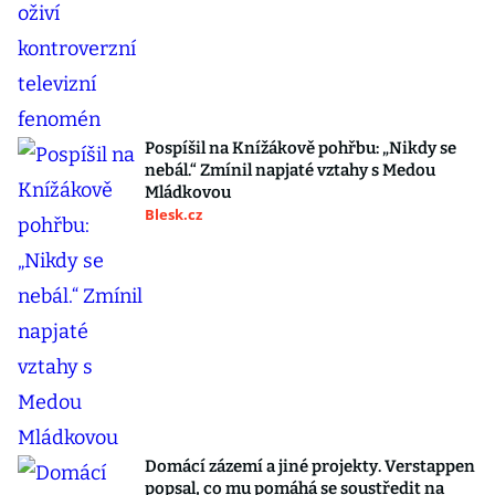
Pospíšil na Knížákově pohřbu: „Nikdy se
nebál.“ Zmínil napjaté vztahy s Medou
Mládkovou
Blesk.cz
Domácí zázemí a jiné projekty. Verstappen
popsal, co mu pomáhá se soustředit na