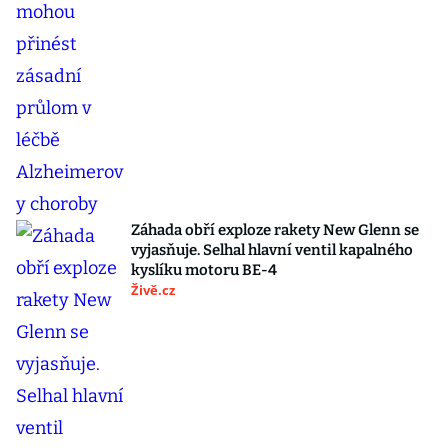
Záhada obří exploze rakety New Glenn se
vyjasňuje. Selhal hlavní ventil kapalného
kyslíku motoru BE-4
Živě.cz