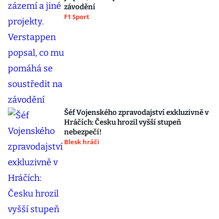
závodění
F1 Sport
Šéf Vojenského zpravodajství exkluzivně v
Hráčích: Česku hrozil vyšší stupeň
nebezpečí!
Blesk hráči