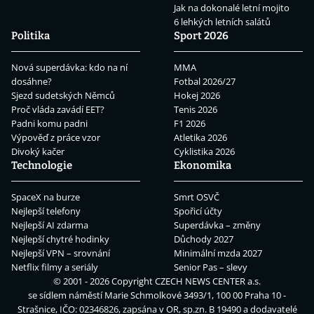
Jak na dokonalé letní mojito
6 lehkých letních salátů
Politika
Sport 2026
Nová superdávka: kdo na ní
MMA
dosáhne?
Fotbal 2026/27
Sjezd sudetských Němců
Hokej 2026
Proč vláda zavádí EET?
Tenis 2026
Padni komu padni
F1 2026
Výpověď z práce vzor
Atletika 2026
Divoký kačer
Cyklistika 2026
Technologie
Ekonomika
SpaceX na burze
Smrt OSVČ
Nejlepší telefony
Spořicí účty
Nejlepší AI zdarma
Superdávka – změny
Nejlepší chytré hodinky
Důchody 2027
Nejlepší VPN – srovnání
Minimální mzda 2027
Netflix filmy a seriály
Senior Pas – slevy
© 2001 - 2026 Copyright
CZECH NEWS CENTER a.s.
se sídlem náměstí Marie Schmolkové 3493/1, 100 00 Praha 10 -
Strašnice, IČO: 02346826, zapsána v OR, sp.zn. B 19490 a dodavatelé