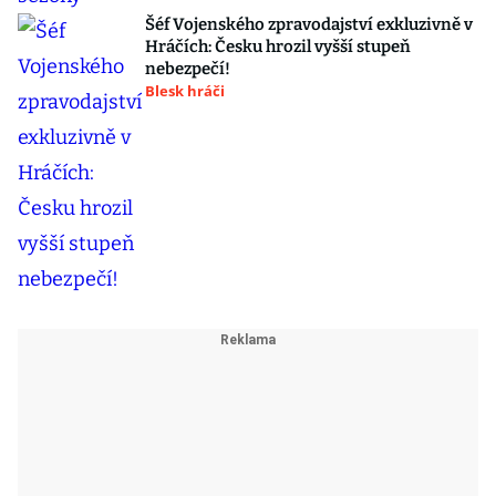
Šéf Vojenského zpravodajství exkluzivně v
Hráčích: Česku hrozil vyšší stupeň
nebezpečí!
Blesk hráči