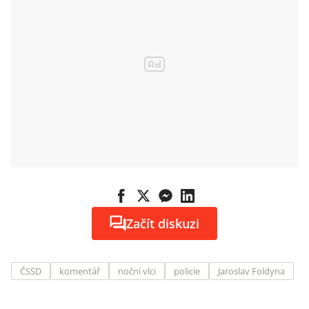
Začít diskuzi
ČSSD
komentář
noční vlci
policie
Jaroslav Foldyna