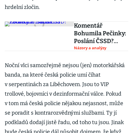
hrdelní zločin.
Komentář
Bohumila Pečinky:
Poslání ČSSD?
Zadržovat Babiše
Názory a analýzy
Noční vlci samozřejmě nejsou (jen) motorkářská
banda, na které česká policie umí číhat
v serpentinách za Liběchovem. Jsou to VIP
trollové, bojovníci v dezinformační válce. Pokud
v tom má česká policie nějakou nejasnost, může
se poradit s kontrarozvědnými službami. Ty jí
podkladů dodají jistě řadu, od toho tu jsou. Jinak
bude česká policie dál působit dojmem, že když