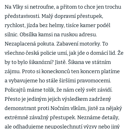
Na Vlky si netroufne, a přitom to chce jen trochu
představivosti. Malý dopravní přestupek,
rychlost, jízda bez helmy, tisíce kamer podél
silnic. Obsílka kamsi na ruskou adresu.
Nezaplacená pokuta. Zabavení motorky. To
všechno česká policie umí, jak jde o domácí lid. Že
by to bylo šikanózní? Jistě. Šikana ve státním
zájmu. Proto si koneckonců ten koncern platíme
a vybavujeme ho stále širšími pravomocemi.
Policajtů máme tolik, že nám celý svět závidí.
Přesto je jediným jejich výsledkem zadržený
demonstrant proti Nočním vlkům, jistě za nějaký
extrémně závažný přestupek. Neznáme detaily,
ale odhadujeme neuposlechnutí výzvy nebo jiný