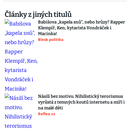
Články z jiných titulů
Babišova „kapela snů“, nebo hrůzy? Rapper
Klempíř, Ken, kytarista Vondráček i
Macinka!
Blesk politika
Násilí bez motivu. Nihilistický terorismus
vyrůstá z temných koutů internetu a míří i
na malé děti
Reflex.cz