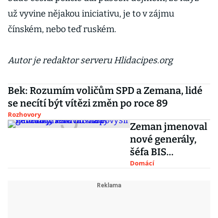
už vyvine nějakou iniciativu, je to v zájmu
čínském, nebo teď ruském.
Autor je redaktor serveru Hlidacipes.org
Bek: Rozumím voličům SPD a Zemana, lidé
se necítí být vítězi změn po roce 89
Rozhovory
Zeman jmenoval
nové generály,
šéfa BIS
nepovýšil
Domácí
navzdory návrhu
vlády