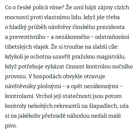
Co o české policii víme? Že umí hájit zájmy cizích
mocností proti vlastnímu lidu, když jde třeba
o hladký průběh návštěvy čínského prezidenta
a preventivního − a nezákonného − odstraňování
tibetských vlajek. Že si troufne na slabší cíle:
kdykoli je ochotna uzavřít pražskou magistrálu,
když potřebuje vykázat činnost kontrolou nočního
provozu. V hospodách obvykle otravuje
návštěvníky plošnými − a opět nezákonnými −
kontrolami. Vrchol její statečnosti jsou potom
kontroly nebohých rekreantů na šlapadlech, zda
si na jakékoliv přehradě náhodou nedali malé
pivo.