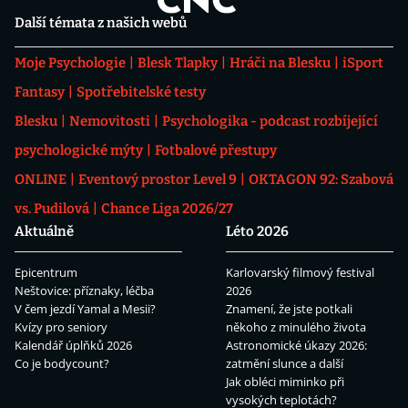
Další témata z našich webů
Moje Psychologie
Blesk Tlapky
Hráči na Blesku
iSport
Fantasy
Spotřebitelské testy
Blesku
Nemovitosti
Psychologika - podcast rozbíjející
psychologické mýty
Fotbalové přestupy
ONLINE
Eventový prostor Level 9
OKTAGON 92: Szabová
vs. Pudilová
Chance Liga 2026/27
Aktuálně
Léto 2026
Epicentrum
Karlovarský filmový festival
Neštovice: příznaky, léčba
2026
V čem jezdí Yamal a Mesii?
Znamení, že jste potkali
Kvízy pro seniory
někoho z minulého života
Kalendář úplňků 2026
Astronomické úkazy 2026:
Co je bodycount?
zatmění slunce a další
Jak obléci miminko při
vysokých teplotách?