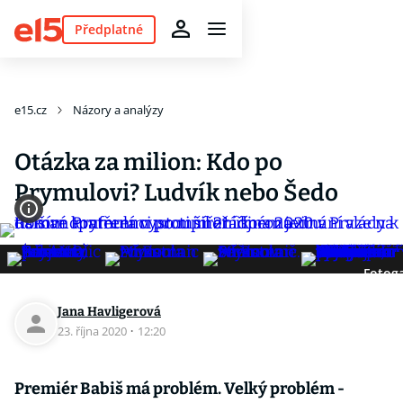
Předplatné
e15.cz
Názory a analýzy
Otázka za milion: Kdo po
Prymulovi? Ludvík nebo Šedo
Fotoga
Jana Havligerová
23. října 2020
·
12:20
Premiér Babiš má problém. Velký problém -