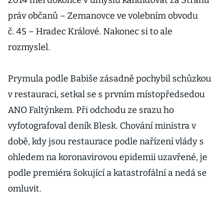
2014 měl dokonce v úmyslu kandidovat za Stranu
práv občanů – Zemanovce ve volebním obvodu
č. 45 – Hradec Králové. Nakonec si to ale
rozmyslel.
Prymula podle Babiše zásadně pochybil schůzkou
v restauraci, setkal se s prvním místopředsedou
ANO Faltýnkem. Při odchodu ze srazu ho
vyfotografoval deník Blesk. Chování ministra v
době, kdy jsou restaurace podle nařízení vlády s
ohledem na koronavirovou epidemii uzavřené, je
podle premiéra šokující a katastrofální a nedá se
omluvit.