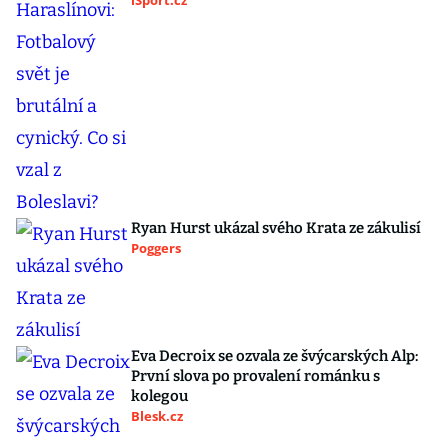
iSport.cz
Ryan Hurst ukázal svého Krata ze zákulisí
Poggers
Eva Decroix se ozvala ze švýcarských Alp:
První slova po provalení románku s
kolegou
Blesk.cz