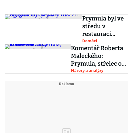
Prymula byl ve
středu v
restauraci
navzdory
Domácí
Komentář Roberta
zákazu. Opozice
Maleckého:
ho vyzývá k
Prymula, střelec od
rezignaci
boku
Názory a analýzy