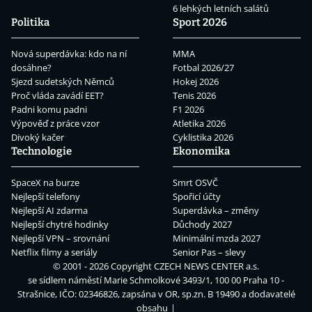
6 lehkých letních salátů
Politika
Sport 2026
Nová superdávka: kdo na ní
MMA
dosáhne?
Fotbal 2026/27
Sjezd sudetských Němců
Hokej 2026
Proč vláda zavádí EET?
Tenis 2026
Padni komu padni
F1 2026
Výpověď z práce vzor
Atletika 2026
Divoký kačer
Cyklistika 2026
Technologie
Ekonomika
SpaceX na burze
Smrt OSVČ
Nejlepší telefony
Spořicí účty
Nejlepší AI zdarma
Superdávka – změny
Nejlepší chytré hodinky
Důchody 2027
Nejlepší VPN – srovnání
Minimální mzda 2027
Netflix filmy a seriály
Senior Pas – slevy
© 2001 - 2026 Copyright
CZECH NEWS CENTER a.s.
se sídlem náměstí Marie Schmolkové 3493/1, 100 00 Praha 10 -
Strašnice, IČO: 02346826, zapsána v OR, sp.zn. B 19490 a dodavatelé
obsahu