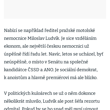
Nabízí se například ředitel pražské motolské
nemocnice Miloslav Ludvík. Je sice vzděláním
ekonom, ale největší českou nemocnici už
úspěšně řídí řadu let. Navíc, letos se ucházel, byť
neúspěšně, o místo v Senátu na společné
kandidátce ČSSD a ANO. Je sociální demokrat,
k anoistům a hlavně premiérovi má ale blízko.
V politických kuloárech se už o něm dokonce
několikrát mluvilo, Ludvík ale post šéfa rezortu
odmítal. Pokud by se ho snad měl nyní ujmout,