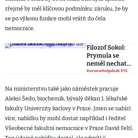
zřejmě by měl klíčovou podmínku: záruku, že by
se po výkonu funkce mohl vrátit do čela
nemocnice.
Filozof Sokol:
Prymula se
neměl nechat
chytit, je to ale
KoronaHelpdesk E15
prkotina a
rezignovat by
Na ministerstvu také jako náměstek pracuje
neměl
Aleksi Šedo, biochemik, bývalý děkan 1. lékařské
fakulty Univerzity karlovy v Praze. Jmen se nabízí
více, nabídku by mohl dostat například i ředitel
Všeobecné fakultní nemocnice v Praze David Feltl.