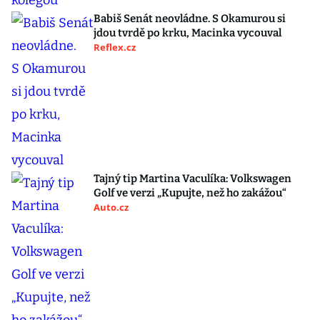
Babiš Senát neovládne. S Okamurou si
jdou tvrdě po krku, Macinka vycouval
Reflex.cz
Tajný tip Martina Vaculíka: Volkswagen
Golf ve verzi „Kupujte, než ho zakážou“
Auto.cz