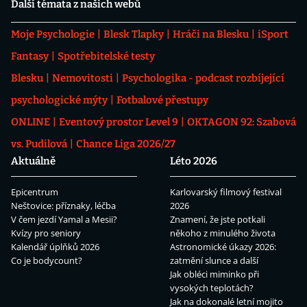
Další témata z našich webů
Moje Psychologie
Blesk Tlapky
Hráči na Blesku
iSport
Fantasy
Spotřebitelské testy
Blesku
Nemovitosti
Psychologika - podcast rozbíjející
psychologické mýty
Fotbalové přestupy
ONLINE
Eventový prostor Level 9
OKTAGON 92: Szabová
vs. Pudilová
Chance Liga 2026/27
Aktuálně
Léto 2026
Epicentrum
Karlovarský filmový festival
Neštovice: příznaky, léčba
2026
V čem jezdí Yamal a Mesii?
Znamení, že jste potkali
Kvízy pro seniory
někoho z minulého života
Kalendář úplňků 2026
Astronomické úkazy 2026:
Co je bodycount?
zatmění slunce a další
Jak obléci miminko při
vysokých teplotách?
Jak na dokonalé letní mojito