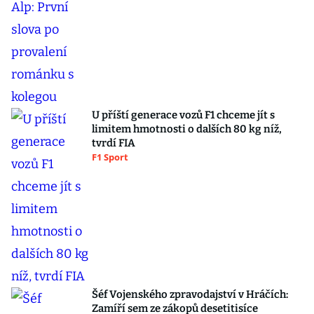
U příští generace vozů F1 chceme jít s
limitem hmotnosti o dalších 80 kg níž,
tvrdí FIA
F1 Sport
Šéf Vojenského zpravodajství v Hráčích:
Zamíří sem ze zákopů desetitisíce