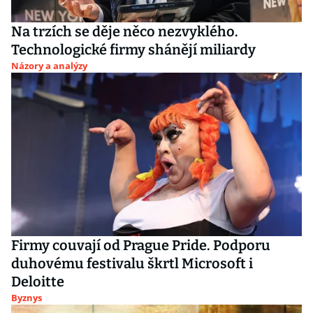
Na trzích se děje něco nezvyklého.
Technologické firmy shánějí miliardy
Názory a analýzy
Firmy couvají od Prague Pride. Podporu
duhovému festivalu škrtl Microsoft i
Deloitte
Byznys