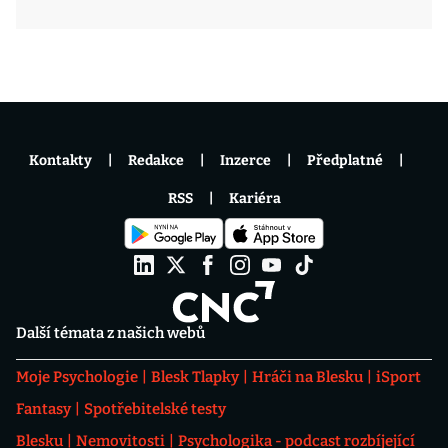
Kontakty
Redakce
Inzerce
Předplatné
RSS
Kariéra
Další témata z našich webů
Moje Psychologie
Blesk Tlapky
Hráči na Blesku
iSport
Fantasy
Spotřebitelské testy
Blesku
Nemovitosti
Psychologika - podcast rozbíjející