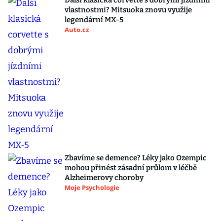
Další klasická corvette s dobrými jízdními
vlastnostmi? Mitsuoka znovu využije
legendární MX-5
Auto.cz
Zbavíme se demence? Léky jako Ozempic
mohou přinést zásadní průlom v léčbě
Alzheimerovy choroby
Moje Psychologie