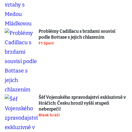
Problémy Cadillacu s brzdami souvisí
podle Bottase s jejich chlazením
F1 Sport
Šéf Vojenského zpravodajství exkluzivně v
Hráčích: Česku hrozil vyšší stupeň
nebezpečí!
Blesk hráči