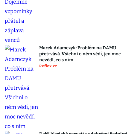
Marek Adamczyk: Problém na DAMU
přetrvává. Všichni o něm vědí, jen moc
nevědí, co s ním
Reflex.cz