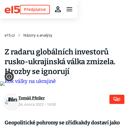
Předplatné
e15.cz
Názory a analýzy
Z radaru globálních investorů
rusko-ukrajinská válka zmizela.
Hrozby se ignorují
Tomáš Pfeiler
0
24. února 2023
·
16:00
Geopolitické pohromy se zřídkakdy dostaví jako