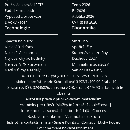
Proč vláda zavádí EET?
Tenis 2026
Padni komu padni
F1 2026
Výpověď z práce vzor
Atletika 2026
Divoký kačer
Cyklistika 2026
Technologie
Ekonomika
SpaceX na burze
Smrt OSVČ
Nejlepší telefony
Spořicí účty
Nejlepší AI zdarma
Superdávka – změny
Nejlepší chytré hodinky
Důchody 2027
Nejlepší VPN – srovnání
Minimální mzda 2027
Netflix filmy a seriály
Senior Pas – slevy
© 2001 - 2026 Copyright
CZECH NEWS CENTER a.s.
se sídlem náměstí Marie Schmolkové 3493/1, 100 00 Praha 10 -
Strašnice, IČO: 02346826, zapsána v OR, sp.zn. B 19490 a dodavatelé
obsahu
Autorská práva k publikovaným materiálům
Podmínky pro užívání služby informační společnosti
Informace o zpracování osobních údajů
Cookies
Nastavení soukromí
Vlastnická struktura
Jednotná kontaktní místa / Single Points of Contact
Etický kodex
Povinně zveřejňované informace