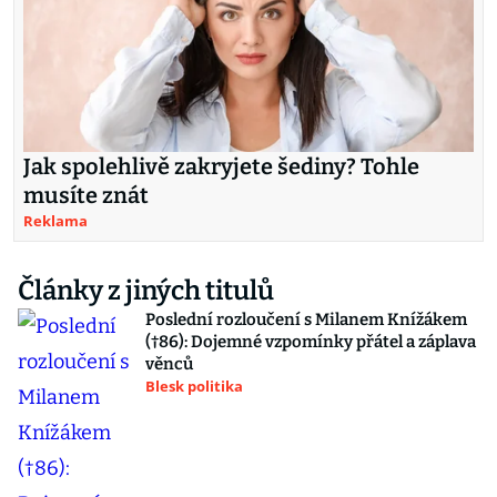
Jak spolehlivě zakryjete šediny? Tohle
musíte znát
Reklama
Články z jiných titulů
Poslední rozloučení s Milanem Knížákem
(†86): Dojemné vzpomínky přátel a záplava
věnců
Blesk politika