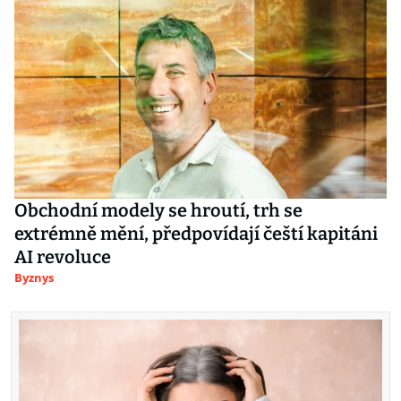
Obchodní modely se hroutí, trh se
extrémně mění, předpovídají čeští kapitáni
AI revoluce
Byznys