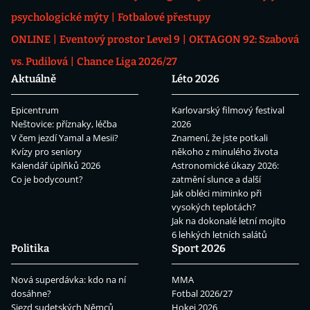
psychologické mýty
Fotbalové přestupy
ONLINE
Eventový prostor Level 9
OKTAGON 92: Szabová
vs. Pudilová
Chance Liga 2026/27
Aktuálně
Léto 2026
Epicentrum
Karlovarský filmový festival
Neštovice: příznaky, léčba
2026
V čem jezdí Yamal a Mesii?
Znamení, že jste potkali
Kvízy pro seniory
někoho z minulého života
Kalendář úplňků 2026
Astronomické úkazy 2026:
Co je bodycount?
zatmění slunce a další
Jak obléci miminko při
vysokých teplotách?
Jak na dokonalé letní mojito
6 lehkých letních salátů
Politika
Sport 2026
Nová superdávka: kdo na ní
MMA
dosáhne?
Fotbal 2026/27
Sjezd sudetských Němců
Hokej 2026