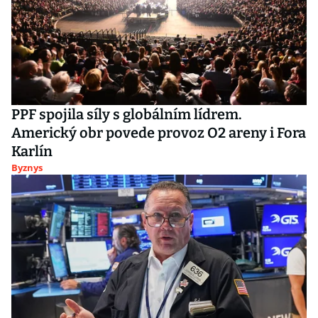
PPF spojila síly s globálním lídrem.
Americký obr povede provoz O2 areny i Fora
Karlín
Byznys