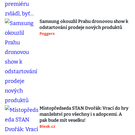
Samsung okouzlil Prahu dronovou show k
odstartování prodeje nových produktů
Poggers
Místopředseda STAN Dvořák: Vrací do hry
manželství pro všechny i s adopcemi. A
pak bude mít veselku!
Blesk.cz