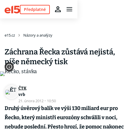
Předplatné
e15.cz
Názory a analýzy
Záchrana Řecka zůstává nejistá,
píše německý tisk
ČTK
vrb
21. února 2012
·
10:50
Druhý úvěrový balík ve výši 130 miliard eur pro
Řecko, který ministři eurozóny schválili v noci,
nebude poslední. Přesto hrozí, že pomoc nakonec