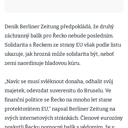
Deník Berliner Zeitung předpokládá, že druhý
záchranný balík pro Řecko nebude posledním.
Solidarita s Řeckem ze strany EU však podle listu
ukazuje, jak hrozná může solidarita být, neboť
zemi naordinuje hladovou kúru.
„Navíc se musí svléknout donaha, odhalit svůj
majetek, odevzdat suverenitu do Bruselu. Ve
finanční politice se Řecko na mnoho let stane
protektorátem EU,“ napsal Berliner Zeitung na
svých internetových stránkách. Členové eurozóny
poskytli Řecku pomocný balík s vědomím, že v