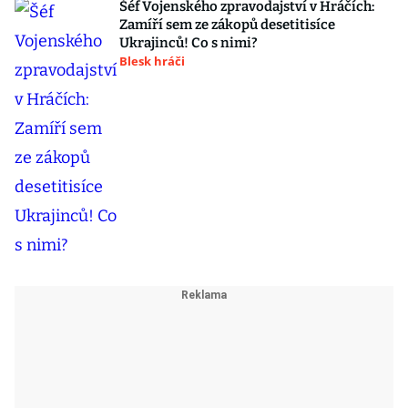
Šéf Vojenského zpravodajství v Hráčích:
Zamíří sem ze zákopů desetitisíce
Ukrajinců! Co s nimi?
Blesk hráči