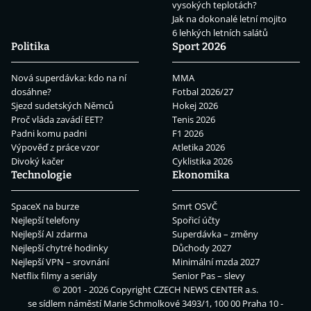
vysokých teplotách?
Jak na dokonalé letní mojito
6 lehkých letních salátů
Politika
Sport 2026
Nová superdávka: kdo na ní
MMA
dosáhne?
Fotbal 2026/27
Sjezd sudetských Němců
Hokej 2026
Proč vláda zavádí EET?
Tenis 2026
Padni komu padni
F1 2026
Výpověď z práce vzor
Atletika 2026
Divoký kačer
Cyklistika 2026
Technologie
Ekonomika
SpaceX na burze
Smrt OSVČ
Nejlepší telefony
Spořicí účty
Nejlepší AI zdarma
Superdávka – změny
Nejlepší chytré hodinky
Důchody 2027
Nejlepší VPN – srovnání
Minimální mzda 2027
Netflix filmy a seriály
Senior Pas – slevy
© 2001 - 2026 Copyright
CZECH NEWS CENTER a.s.
se sídlem náměstí Marie Schmolkové 3493/1, 100 00 Praha 10 -