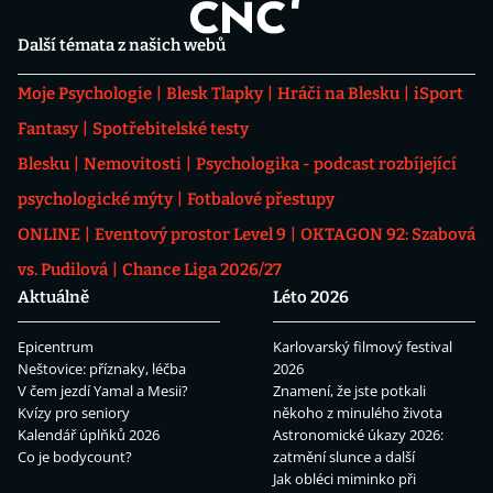
Další témata z našich webů
Moje Psychologie
Blesk Tlapky
Hráči na Blesku
iSport
Fantasy
Spotřebitelské testy
Blesku
Nemovitosti
Psychologika - podcast rozbíjející
psychologické mýty
Fotbalové přestupy
ONLINE
Eventový prostor Level 9
OKTAGON 92: Szabová
vs. Pudilová
Chance Liga 2026/27
Aktuálně
Léto 2026
Epicentrum
Karlovarský filmový festival
Neštovice: příznaky, léčba
2026
V čem jezdí Yamal a Mesii?
Znamení, že jste potkali
Kvízy pro seniory
někoho z minulého života
Kalendář úplňků 2026
Astronomické úkazy 2026:
Co je bodycount?
zatmění slunce a další
Jak obléci miminko při