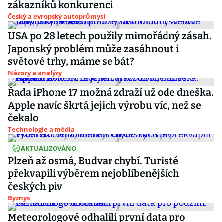
zákazníků konkurenci
Český a evropský autoprůmysl
USA po 28 letech použily mimořádný zásah.
Japonský problém může zasáhnout i
světové trhy, máme se bát?
Názory a analýzy
Řada iPhone 17 možná zdraží už ode dneška.
Apple navíc škrtá jejich výrobu víc, než se
čekalo
Technologie a média
AKTUALIZOVÁNO
Plzeň až osmá, Budvar chybí. Turisté
překvapili výběrem nejoblíbenějších
českých piv
Byznys
Meteorologové odhalili první data pro