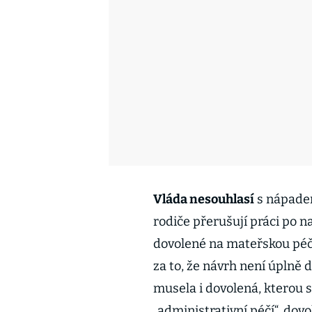
Vláda nesouhlasí
s nápadem
rodiče přerušují práci po 
dovolené na mateřskou péči
za to, že návrh není úplně 
musela i dovolená, kterou 
„administrativní péčí“, dov