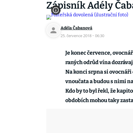
Zápisník Adély Čab
Adéla Čabanová
25. července 2018
·
06:30
Je konec července, ovocnáři
raných odrůd vína dozrávají
Na konci srpna si ovocnáři
vnoučata a budou s nimi na 
Kdo by to byl řekl, že kapi
obdobích mohou taky zasta