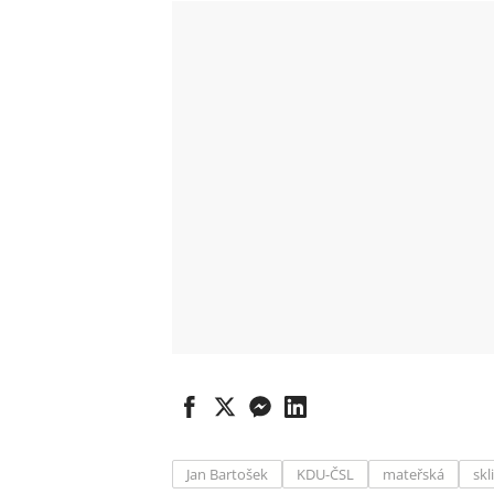
Jan Bartošek
KDU-ČSL
mateřská
skl