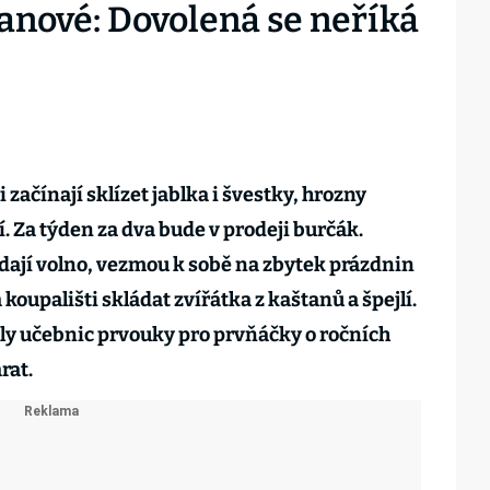
anové: Dovolená se neříká
 začínají sklízet jablka i švestky, hrozny
. Za týden za dva bude v prodeji burčák.
 dají volno, vezmou k sobě na zbytek prázdnin
koupališti skládat zvířátka z kaštanů a špejlí.
toly učebnic prvouky pro prvňáčky o ročních
rat.