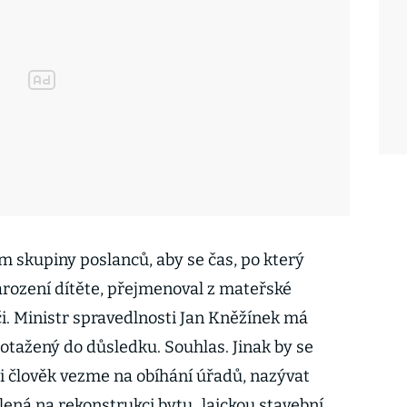
 skupiny poslanců, aby se čas, po který
narození dítěte, přejmenoval z mateřské
. Ministr spravedlnosti Jan Kněžínek má
dotažený do důsledku. Souhlas. Jinak by se
si člověk vezme na obíhání úřadů, nazývat
olená na rekonstrukci bytu „laickou stavební