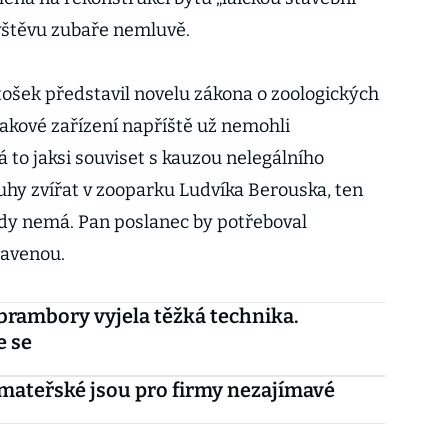
ávštěvu zubaře nemluvě.
ošek představil novelu zákona o zoologických
takové zařízení napříště už nemohli
 to jaksi souviset s kauzou nelegálního
hy zvířat v zooparku Ludvíka Berouska, ten
rady nemá. Pan poslanec by potřeboval
tavenou.
brambory vyjela těžká technika.
e se
mateřské jsou pro firmy nezajímavé