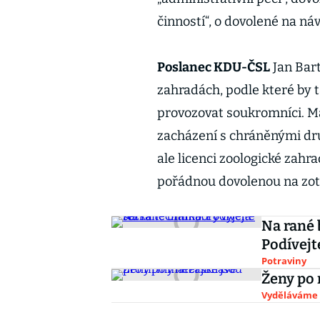
činností“, o dovolené na n
Poslanec KDU-ČSL
Jan Bart
zahradách, podle které by 
provozovat soukromníci. Má
zacházení s chráněnými dru
ale licenci zoologické zah
pořádnou dovolenou na zo
Na rané 
Podívejt
Potraviny
Ženy po 
Vyděláváme