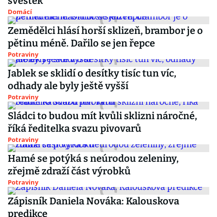
švestek
Domácí
Zemědělci hlásí horší sklizeň, brambor je o
pětinu méně. Dařilo se jen řepce
Potraviny
Jablek se sklidí o desítky tisíc tun víc,
odhady ale byly ještě vyšší
Potraviny
Sládci to budou mít kvůli sklizni náročné,
říká ředitelka svazu pivovarů
Potraviny
Hamé se potýká s neúrodou zeleniny,
zřejmě zdraží část výrobků
Potraviny
Zápisník Daniela Nováka: Kalouskova
predikce