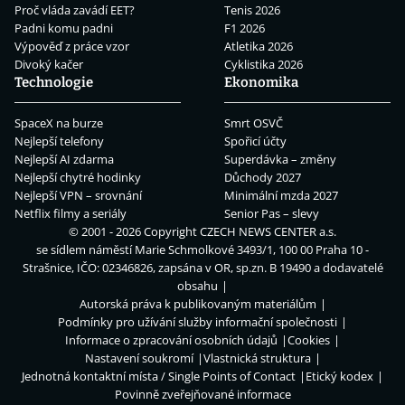
Proč vláda zavádí EET?
Tenis 2026
Padni komu padni
F1 2026
Výpověď z práce vzor
Atletika 2026
Divoký kačer
Cyklistika 2026
Technologie
Ekonomika
SpaceX na burze
Smrt OSVČ
Nejlepší telefony
Spořicí účty
Nejlepší AI zdarma
Superdávka – změny
Nejlepší chytré hodinky
Důchody 2027
Nejlepší VPN – srovnání
Minimální mzda 2027
Netflix filmy a seriály
Senior Pas – slevy
© 2001 - 2026 Copyright
CZECH NEWS CENTER a.s.
se sídlem náměstí Marie Schmolkové 3493/1, 100 00 Praha 10 -
Strašnice, IČO: 02346826, zapsána v OR, sp.zn. B 19490 a dodavatelé
obsahu
Autorská práva k publikovaným materiálům
Podmínky pro užívání služby informační společnosti
Informace o zpracování osobních údajů
Cookies
Nastavení soukromí
Vlastnická struktura
Jednotná kontaktní místa / Single Points of Contact
Etický kodex
Povinně zveřejňované informace