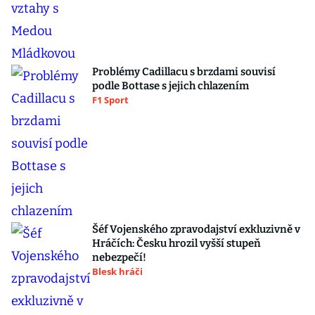
Problémy Cadillacu s brzdami souvisí
podle Bottase s jejich chlazením
F1 Sport
Šéf Vojenského zpravodajství exkluzivně v
Hráčích: Česku hrozil vyšší stupeň
nebezpečí!
Blesk hráči