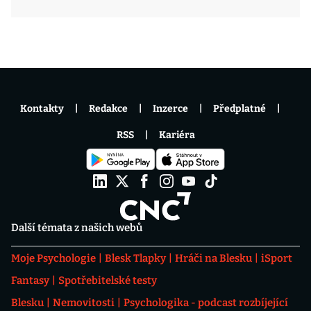
Kontakty
Redakce
Inzerce
Předplatné
RSS
Kariéra
Další témata z našich webů
Moje Psychologie
Blesk Tlapky
Hráči na Blesku
iSport
Fantasy
Spotřebitelské testy
Blesku
Nemovitosti
Psychologika - podcast rozbíjející