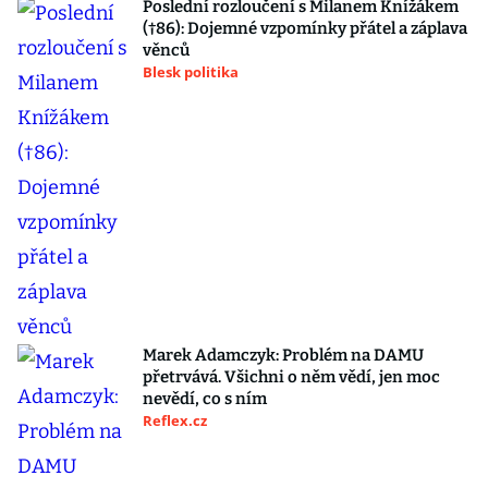
Poslední rozloučení s Milanem Knížákem
(†86): Dojemné vzpomínky přátel a záplava
věnců
Blesk politika
Marek Adamczyk: Problém na DAMU
přetrvává. Všichni o něm vědí, jen moc
nevědí, co s ním
Reflex.cz