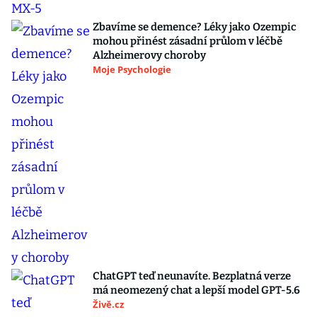
Zbavíme se demence? Léky jako Ozempic
mohou přinést zásadní průlom v léčbě
Alzheimerovy choroby
Moje Psychologie
ChatGPT teď neunavíte. Bezplatná verze
má neomezený chat a lepší model GPT-5.6
Živě.cz