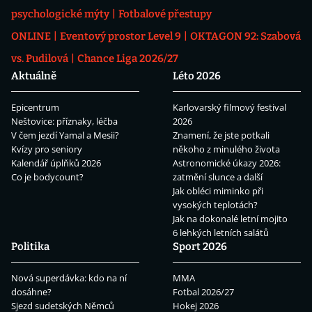
psychologické mýty
Fotbalové přestupy
ONLINE
Eventový prostor Level 9
OKTAGON 92: Szabová
vs. Pudilová
Chance Liga 2026/27
Aktuálně
Léto 2026
Epicentrum
Karlovarský filmový festival
Neštovice: příznaky, léčba
2026
V čem jezdí Yamal a Mesii?
Znamení, že jste potkali
Kvízy pro seniory
někoho z minulého života
Kalendář úplňků 2026
Astronomické úkazy 2026:
Co je bodycount?
zatmění slunce a další
Jak obléci miminko při
vysokých teplotách?
Jak na dokonalé letní mojito
6 lehkých letních salátů
Politika
Sport 2026
Nová superdávka: kdo na ní
MMA
dosáhne?
Fotbal 2026/27
Sjezd sudetských Němců
Hokej 2026