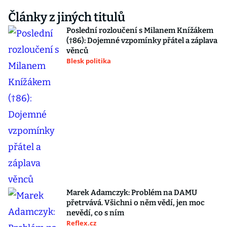
Články z jiných titulů
Poslední rozloučení s Milanem Knížákem
(†86): Dojemné vzpomínky přátel a záplava
věnců
Blesk politika
Marek Adamczyk: Problém na DAMU
přetrvává. Všichni o něm vědí, jen moc
nevědí, co s ním
Reflex.cz