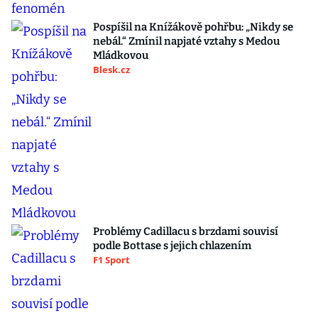
Pospíšil na Knížákově pohřbu: „Nikdy se
nebál.“ Zmínil napjaté vztahy s Medou
Mládkovou
Blesk.cz
Problémy Cadillacu s brzdami souvisí
podle Bottase s jejich chlazením
F1 Sport