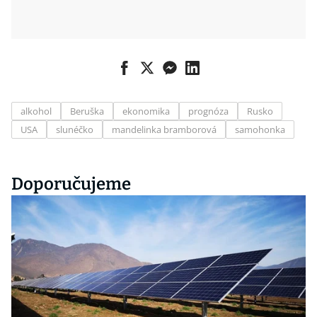
alkohol
Beruška
ekonomika
prognóza
Rusko
USA
slunéčko
mandelinka bramborová
samohonka
Doporučujeme