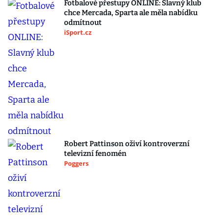
Fotbalové přestupy ONLINE: Slavný klub
chce Mercada, Sparta ale měla nabídku
odmítnout
iSport.cz
Robert Pattinson oživí kontroverzní
televizní fenomén
Poggers