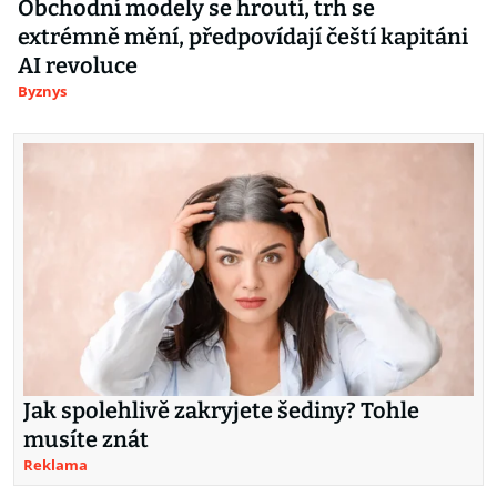
Obchodní modely se hroutí, trh se
extrémně mění, předpovídají čeští kapitáni
AI revoluce
Byznys
Jak spolehlivě zakryjete šediny? Tohle
musíte znát
Reklama