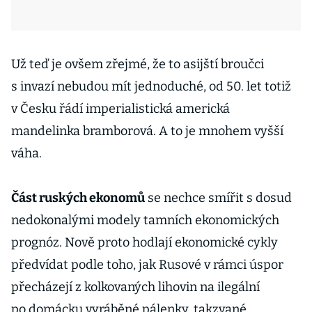
Už teď je ovšem zřejmé, že to asijští broučci
s invazí nebudou mít jednoduché, od 50. let totiž
v Česku řádí imperialistická americká
mandelinka bramborová. A to je mnohem vyšší
váha.
Část ruských ekonomů
se nechce smířit s dosud
nedokonalými modely tamních ekonomických
prognóz. Nově proto hodlají ekonomické cykly
předvídat podle toho, jak Rusové v rámci úspor
přecházejí z kolkovaných lihovin na ilegální
po domácku vyráběné pálenky, takzvané