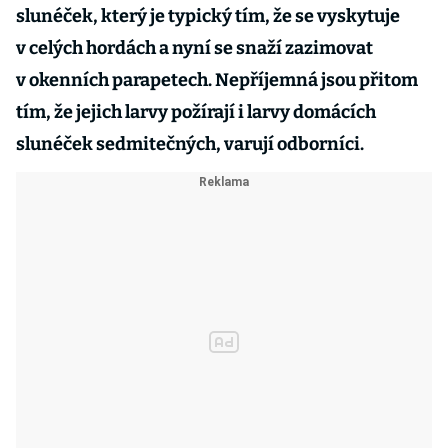
slunéček, který je typický tím, že se vyskytuje
v celých hordách a nyní se snaží zazimovat
v okenních parapetech. Nepříjemná jsou přitom
tím, že jejich larvy požírají i larvy domácích
slunéček sedmitečných, varují odborníci.