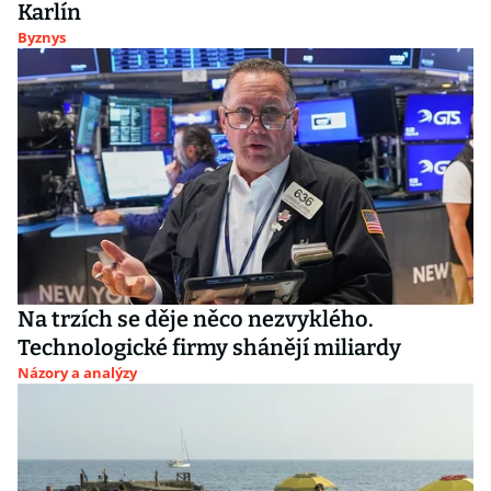
Karlín
Byznys
Na trzích se děje něco nezvyklého.
Technologické firmy shánějí miliardy
Názory a analýzy