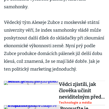
samohonky.
Vědecký tým Alexeje Zubce z moskevské státní
univerzity věří, že index samohonky vládě může
poskytnout další dílek do skládačky při zkoumání
ekonomické výkonnosti země. Nyní prý podle
Zubce produkce domácích pálenek již delší dobu
klesá, což znamená, že se mají lidé dobře. Jak je
ten politický marketing jednoduchý.
Vědci zjistili, jak
člověka učinit
neviditelným před
komáry
Technologie a média
Propusťte je