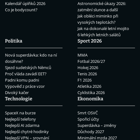
Kalendář úplňků 2026
Astronomické úkazy 2026:
Co je bodycount?
zatmění slunce a další
Jak obléci miminko při
vysokých teplotách?
Jak na dokonalé letní mojito
6 lehkých letních salátů
Politika
Sport 2026
Nová superdávka: kdo na ní
MMA
dosáhne?
Fotbal 2026/27
Sjezd sudetských Němců
Hokej 2026
Proč vláda zavádí EET?
Tenis 2026
Padni komu padni
F1 2026
Výpověď z práce vzor
Atletika 2026
Divoký kačer
Cyklistika 2026
Technologie
Ekonomika
SpaceX na burze
Smrt OSVČ
Nejlepší telefony
Spořicí účty
Nejlepší AI zdarma
Superdávka – změny
Nejlepší chytré hodinky
Důchody 2027
Nejlepší VPN – srovnání
Minimální mzda 2027