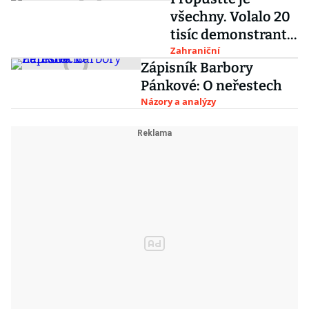
všechny. Volalo 20
tisíc demonstrantů
v Moskvě
Zahraniční
Zápisník Barbory
Pánkové: O neřestech
Názory a analýzy