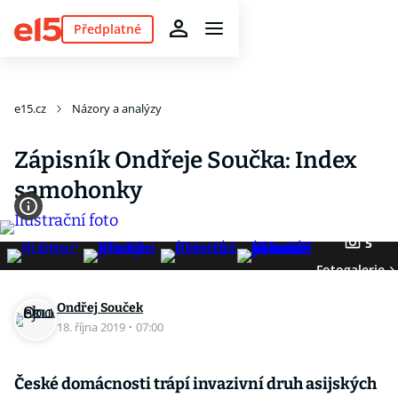
Předplatné
e15.cz
Názory a analýzy
Zápisník Ondřeje Součka: Index
samohonky
5
Fotogalerie
Ondřej Souček
18. října 2019
·
07:00
České domácnosti trápí invazivní druh asijských