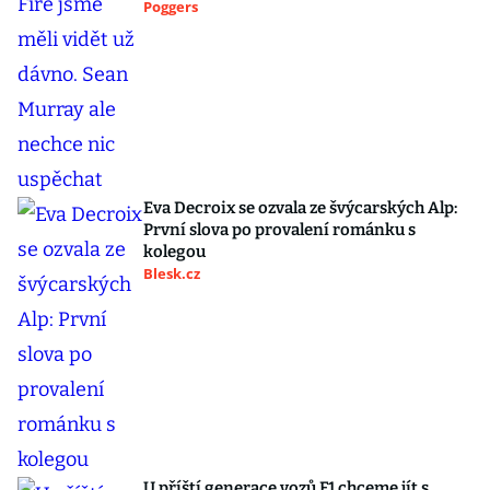
Poggers
Eva Decroix se ozvala ze švýcarských Alp:
První slova po provalení románku s
kolegou
Blesk.cz
U příští generace vozů F1 chceme jít s