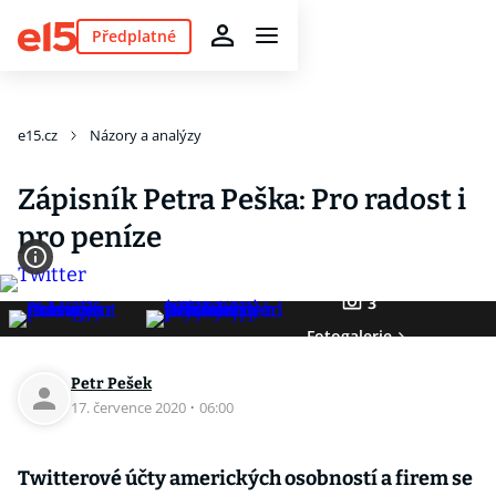
Předplatné
e15.cz
Názory a analýzy
Zápisník Petra Peška: Pro radost i
pro peníze
3
Fotogalerie
Petr Pešek
17. července 2020
·
06:00
Twitterové účty amerických osobností a firem se