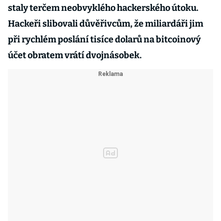
staly terčem neobvyklého hackerského útoku.
Hackeři slibovali důvěřivcům, že miliardáři jim
při rychlém poslání tisíce dolarů na bitcoinový
účet obratem vrátí dvojnásobek.