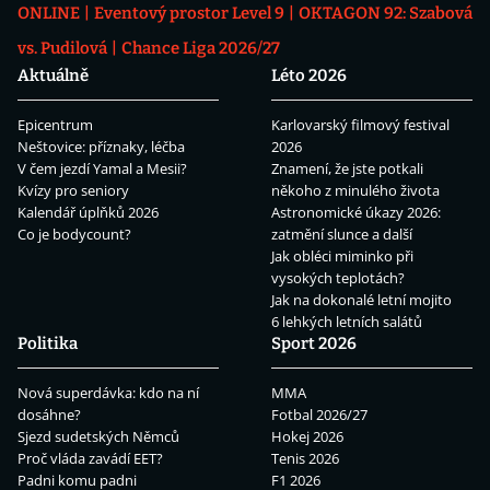
ONLINE
Eventový prostor Level 9
OKTAGON 92: Szabová
vs. Pudilová
Chance Liga 2026/27
Aktuálně
Léto 2026
Epicentrum
Karlovarský filmový festival
Neštovice: příznaky, léčba
2026
V čem jezdí Yamal a Mesii?
Znamení, že jste potkali
Kvízy pro seniory
někoho z minulého života
Kalendář úplňků 2026
Astronomické úkazy 2026:
Co je bodycount?
zatmění slunce a další
Jak obléci miminko při
vysokých teplotách?
Jak na dokonalé letní mojito
6 lehkých letních salátů
Politika
Sport 2026
Nová superdávka: kdo na ní
MMA
dosáhne?
Fotbal 2026/27
Sjezd sudetských Němců
Hokej 2026
Proč vláda zavádí EET?
Tenis 2026
Padni komu padni
F1 2026