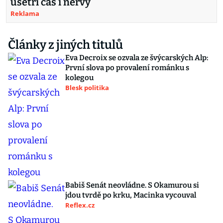
ušetří čas i nervy
Reklama
Články z jiných titulů
Eva Decroix se ozvala ze švýcarských Alp:
První slova po provalení románku s
kolegou
Blesk politika
Babiš Senát neovládne. S Okamurou si
jdou tvrdě po krku, Macinka vycouval
Reflex.cz