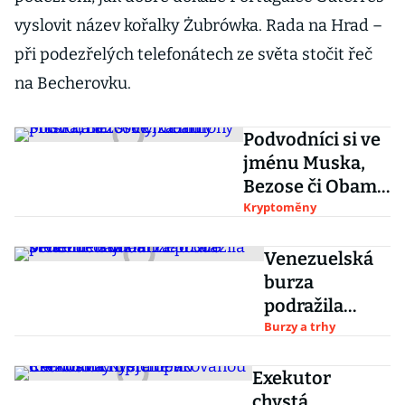
vyslovit název kořalky Żubrówka. Rada na Hrad –
při podezřelých telefonátech ze světa stočit řeč
na Becherovku.
Podvodníci si ve
jménu Muska,
Bezose či Obamy
přišli na bitcoiny
Kryptoměny
za miliony
Venezuelská
burza
podražila
během
Burzy a trhy
koronakrize o
300 procent.
Exekutor
Burziáni tam
chystá