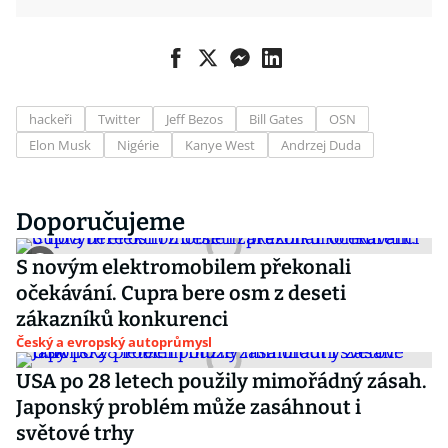
hackeři
Twitter
Jeff Bezos
Bill Gates
OSN
Elon Musk
Nigérie
Kanye West
Andrzej Duda
Doporučujeme
S novým elektromobilem překonali
očekávání. Cupra bere osm z deseti
zákazníků konkurenci
Český a evropský autoprůmysl
USA po 28 letech použily mimořádný zásah.
Japonský problém může zasáhnout i
světové trhy