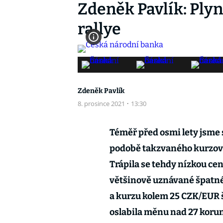
Zdeněk Pavlík: Plyn
rallye
Zdeněk Pavlík
8. prosince 2021
·
13:30
Téměř před osmi lety jsme s
podobě takzvaného kurzové
Trápila se tehdy nízkou cen
většinově uznávané špatné 
a kurzu kolem 25 CZK/EUR š
oslabila měnu nad 27 koru