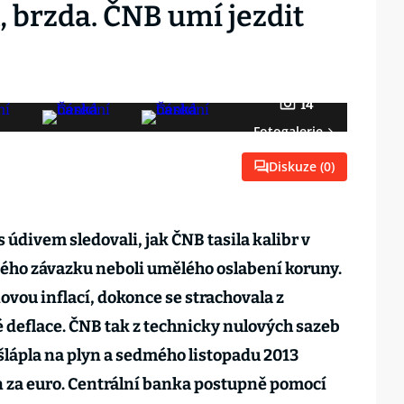
, brzda. ČNB umí jezdit
14
Fotogalerie
Diskuze (
0
)
 údivem sledovali, jak ČNB tasila kalibr v
ho závazku neboli umělého oslabení koruny.
ovou inflací, dokonce se strachovala z
deflace. ČNB tak z technicky nulových sazeb
lápla na plyn a sedmého listopadu 2013
n za euro. Centrální banka postupně pomocí