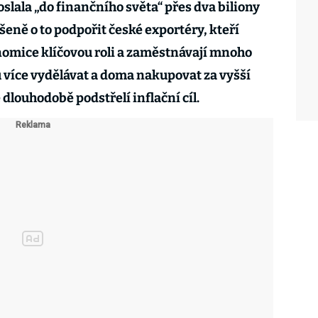
slala „do finančního světa“ přes dva biliony
šeně o to podpořit české exportéry, kteří
nomice klíčovou roli a zaměstnávají mnoho
 více vydělávat a doma nakupovat za vyšší
 dlouhodobě podstřelí inflační cíl.