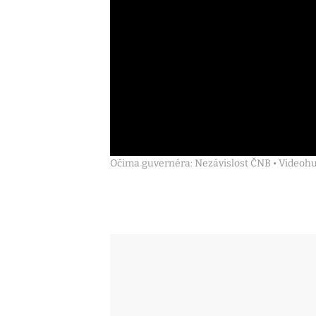
Očima guvernéra: Nezávislost ČNB • Videoh