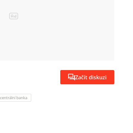
Začít diskuzi
centrální banka