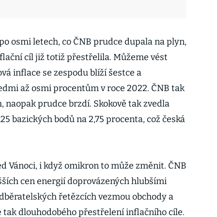
 po osmi letech, co ČNB prudce dupala na plyn,
lační cíl již totiž přestřelila. Můžeme vést
ová inflace se zespodu blíží šestce a
edmi až osmi procentům v roce 2022. ČNB tak
m, naopak prudce brzdí. Skokově tak zvedla
25 bazických bodů na 2,75 procenta, což česká
řed Vánoci, i když omikron to může změnit. ČNB
vyšších cen energií doprovázených hlubšími
dběratelských řetězcích vezmou obchody a
 tak dlouhodobého přestřelení inflačního cíle.