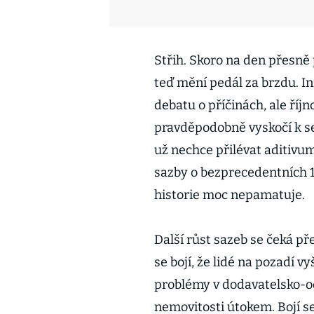
Střih. Skoro na den přesně
teď mění pedál za brzdu. Inf
debatu o příčinách, ale říjn
pravděpodobně vyskočí k s
už nechce přilévat aditivu
sazby o bezprecedentních 1
historie moc nepamatuje.
Další růst sazeb se čeká p
se bojí, že lidé na pozadí 
problémy v dodavatelsko-o
nemovitosti útokem. Bojí se