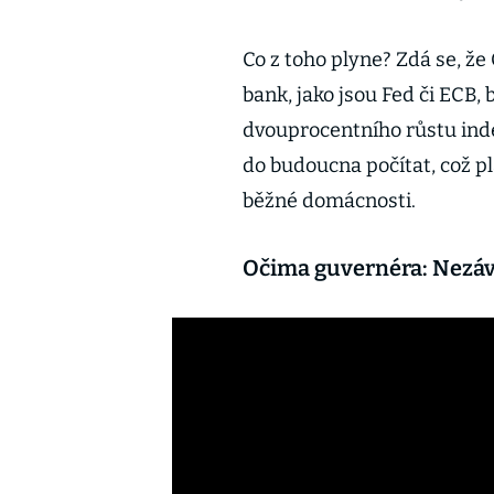
Co z toho plyne? Zdá se, ž
bank, jako jsou Fed či ECB,
dvouprocentního růstu inde
do budoucna počítat, což pla
běžné domácnosti.
Očima guvernéra: Nezáv