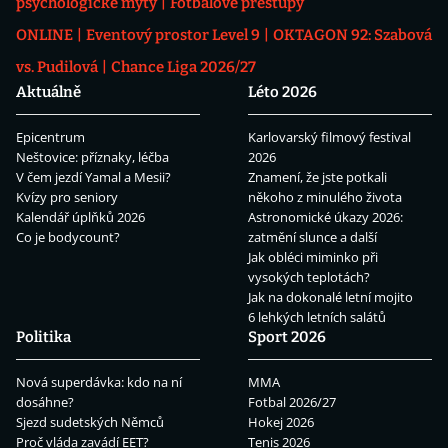
psychologické mýty
Fotbalové přestupy
ONLINE
Eventový prostor Level 9
OKTAGON 92: Szabová
vs. Pudilová
Chance Liga 2026/27
Aktuálně
Léto 2026
Epicentrum
Karlovarský filmový festival
Neštovice: příznaky, léčba
2026
V čem jezdí Yamal a Mesii?
Znamení, že jste potkali
Kvízy pro seniory
někoho z minulého života
Kalendář úplňků 2026
Astronomické úkazy 2026:
Co je bodycount?
zatmění slunce a další
Jak obléci miminko při
vysokých teplotách?
Jak na dokonalé letní mojito
6 lehkých letních salátů
Politika
Sport 2026
Nová superdávka: kdo na ní
MMA
dosáhne?
Fotbal 2026/27
Sjezd sudetských Němců
Hokej 2026
Proč vláda zavádí EET?
Tenis 2026