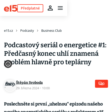
Předplatné
e15.cz
Podcasty
Business Club
Podcastový seriál o energetice #1:
Předčasný konec uhlí znamená
problém hlavně pro teplárny
Štěpán Svoboda
0
29. března 2024
·
10:00
Poslechněte si první „uhelnou“ epizodu našeho