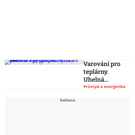
Varování pro
teplárny.
Uhelná
energetika se
Průmysl a energetika
může přestat
vyplácet už v
roce 2028