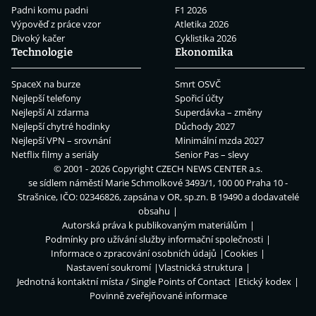
Padni komu padni
F1 2026
Výpověď z práce vzor
Atletika 2026
Divoký kačer
Cyklistika 2026
Technologie
Ekonomika
SpaceX na burze
Smrt OSVČ
Nejlepší telefony
Spořicí účty
Nejlepší AI zdarma
Superdávka – změny
Nejlepší chytré hodinky
Důchody 2027
Nejlepší VPN – srovnání
Minimální mzda 2027
Netflix filmy a seriály
Senior Pas – slevy
© 2001 - 2026 Copyright
CZECH NEWS CENTER a.s.
se sídlem náměstí Marie Schmolkové 3493/1, 100 00 Praha 10 -
Strašnice, IČO: 02346826, zapsána v OR, sp.zn. B 19490 a dodavatelé
obsahu
Autorská práva k publikovaným materiálům
Podmínky pro užívání služby informační společnosti
Informace o zpracování osobních údajů
Cookies
Nastavení soukromí
Vlastnická struktura
Jednotná kontaktní místa / Single Points of Contact
Etický kodex
Povinně zveřejňované informace