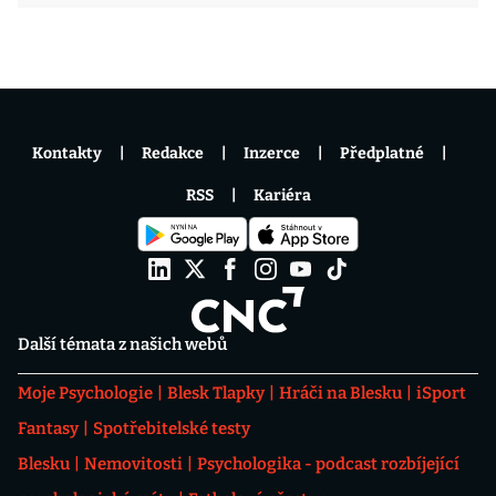
Kontakty
Redakce
Inzerce
Předplatné
RSS
Kariéra
Další témata z našich webů
Moje Psychologie
Blesk Tlapky
Hráči na Blesku
iSport
Fantasy
Spotřebitelské testy
Blesku
Nemovitosti
Psychologika - podcast rozbíjející