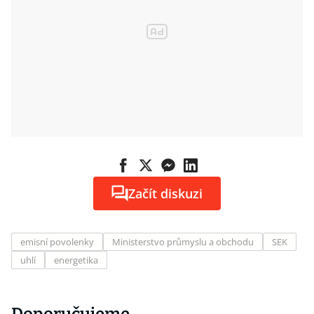
Začít diskuzi
emisní povolenky
Ministerstvo průmyslu a obchodu
SEK
uhlí
energetika