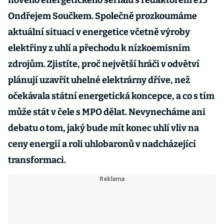
nového energetického seriálu s redaktorem e15
Ondřejem Součkem. Společně prozkoumáme
aktuální situaci v energetice včetně výroby
elektřiny z uhlí a přechodu k nízkoemisním
zdrojům. Zjistíte, proč největší hráči v odvětví
plánují uzavřít uhelné elektrárny dříve, než
očekávala státní energetická koncepce, a co s tím
může stát v čele s MPO dělat. Nevynecháme ani
debatu o tom, jaký bude mít konec uhlí vliv na
ceny energií a roli uhlobaronů v nadcházející
transformaci.