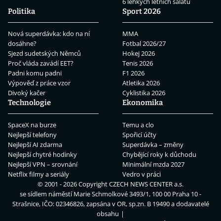
6 lehkých letních salátů
Politika
Sport 2026
Nová superdávka: kdo na ní
MMA
dosáhne?
Fotbal 2026/27
Sjezd sudetských Němců
Hokej 2026
Proč vláda zavádí EET?
Tenis 2026
Padni komu padni
F1 2026
Výpověď z práce vzor
Atletika 2026
Divoký kačer
Cyklistika 2026
Technologie
Ekonomika
SpaceX na burze
Temu a clo
Nejlepší telefony
Spořicí účty
Nejlepší AI zdarma
Superdávka – změny
Nejlepší chytré hodinky
Chybějící roky k důchodu
Nejlepší VPN – srovnání
Minimální mzda 2027
Netflix filmy a seriály
Vedro v práci
© 2001 - 2026 Copyright
CZECH NEWS CENTER a.s.
se sídlem náměstí Marie Schmolkové 3493/1, 100 00 Praha 10 -
Strašnice, IČO: 02346826, zapsána v OR, sp.zn. B 19490 a dodavatelé
obsahu