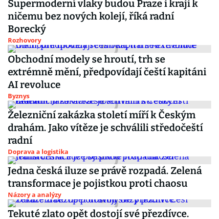
Supermoderní vlaky budou Praze i kraji k
ničemu bez nových kolejí, říká radní
Borecký
Rozhovory
Obchodní modely se hroutí, trh se
extrémně mění, předpovídají čeští kapitáni
AI revoluce
Byznys
Železniční zakázka století míří k Českým
drahám. Jako vítěze je schválili středočeští
radní
Doprava a logistika
Jedna česká iluze se právě rozpadá. Zelená
transformace je pojistkou proti chaosu
Názory a analýzy
Tekuté zlato opět dostojí své přezdívce.