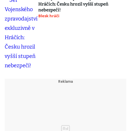
Hráčích: Česku hrozil vyšší stupeň
nebezpečí!
Blesk hráči