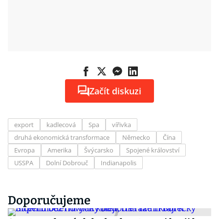
Začít diskuzi
export
kadlecová
Spa
vířivka
druhá ekonomická transformace
Německo
Čína
Evropa
Amerika
Švýcarsko
Spojené království
USSPA
Dolní Dobrouč
Indianapolis
Doporučujeme