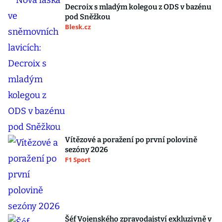
Decroix s mladým kolegou z ODS v bazénu
pod Sněžkou
Blesk.cz
Vítězové a poražení po první polovině
sezóny 2026
F1 Sport
Šéf Vojenského zpravodajství exkluzivně v