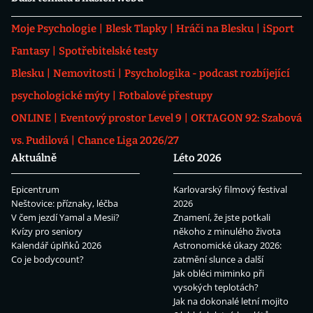
Moje Psychologie
Blesk Tlapky
Hráči na Blesku
iSport
Fantasy
Spotřebitelské testy
Blesku
Nemovitosti
Psychologika - podcast rozbíjející
psychologické mýty
Fotbalové přestupy
ONLINE
Eventový prostor Level 9
OKTAGON 92: Szabová
vs. Pudilová
Chance Liga 2026/27
Aktuálně
Léto 2026
Epicentrum
Karlovarský filmový festival
Neštovice: příznaky, léčba
2026
V čem jezdí Yamal a Mesii?
Znamení, že jste potkali
Kvízy pro seniory
někoho z minulého života
Kalendář úplňků 2026
Astronomické úkazy 2026:
Co je bodycount?
zatmění slunce a další
Jak obléci miminko při
vysokých teplotách?
Jak na dokonalé letní mojito