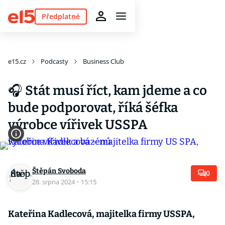
Předplatné
e15.cz
Podcasty
Business Club
🎧 Stát musí říct, kam jdeme a co
bude podporovat, říká šéfka
výrobce vířivek USSPA
Štěpán Svoboda
0
28. srpna 2024
·
15:15
Kateřina Kadlecová, majitelka firmy USSPA,