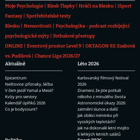
Moje Psychologie
Blesk Tlapky
Hráči na Blesku
iSport
Fantasy
Spotřebitelské testy
Blesku
Nemovitosti
Psychologika - podcast rozbíjející
psychologické mýty
Fotbalové přestupy
ONLINE
Eventový prostor Level 9
OKTAGON 92: Szabová
vs. Pudilová
Chance Liga 2026/27
Aktuálně
Léto 2026
Epicentrum
Karlovarský filmový festival
Neštovice: příznaky, léčba
2026
V čem jezdí Yamal a Mesii?
Znamení, že jste potkali
Kvízy pro seniory
někoho z minulého života
Kalendář úplňků 2026
Astronomické úkazy 2026:
Co je bodycount?
zatmění slunce a další
Jak obléci miminko při
vysokých teplotách?
Jak na dokonalé letní mojito
6 lehkých letních salátů