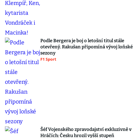
Podle Bergera je boj o letošní titul stále
otevřený. Rakušan připomíná vývoj loňské
sezony
F1 Sport
Šéf Vojenského zpravodajství exkluzivně v
Hráčích: Česku hrozil vyšší stupeň