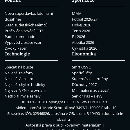
Politika
Sport 2026
Nová superdávka: kdo na ní
MMA
dosáhne?
Fotbal 2026/27
Sjezd sudetských Němců
Hokej 2026
Proč vláda zavádí EET?
Tenis 2026
Padni komu padni
F1 2026
Výpověď z práce vzor
Atletika 2026
Divoký kačer
Cyklistika 2026
Technologie
Ekonomika
SpaceX na burze
Smrt OSVČ
Nejlepší telefony
Spořicí účty
Nejlepší AI zdarma
Superdávka – změny
Nejlepší chytré hodinky
Důchody 2027
Nejlepší VPN – srovnání
Minimální mzda 2027
Netflix filmy a seriály
Senior Pas – slevy
© 2001 - 2026 Copyright
CZECH NEWS CENTER a.s.
se sídlem náměstí Marie Schmolkové 3493/1, 100 00 Praha 10 -
Strašnice, IČO: 02346826, zapsána v OR, sp.zn. B 19490 a dodavatelé
obsahu
Autorská práva k publikovaným materiálům