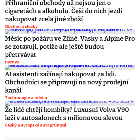
Příhraniční obchody už nejsou jen o
cigaretách a alkoholu. Češi do nich jezdí
nakupovat zcela jiné zboží
Obchod a služby
Měsíc po požáru ve Zlíně. Vasky a Alpine Pro
se zotavují, potíže ale ještě budou
přetrvávat
Byznys
AI asistenti začínají nakupovat za lidi.
Obchodníci se připravují na nový prodejní
kanál
Technologie a média
Že lidé chtějí kombíky? Luxusní Volva V90
leží v autosalonech s milionovou slevou
Český a evropský autoprůmysl