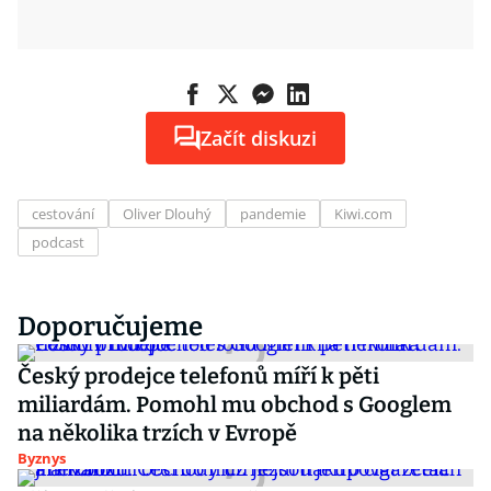
Začít diskuzi
cestování
Oliver Dlouhý
pandemie
Kiwi.com
podcast
Doporučujeme
Český prodejce telefonů míří k pěti
miliardám. Pomohl mu obchod s Googlem
na několika trzích v Evropě
Byznys