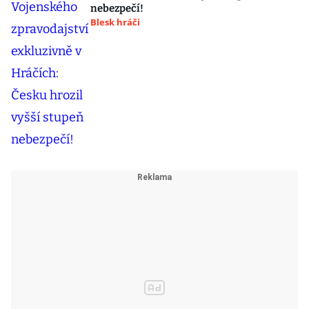
nebezpečí!
Blesk hráči