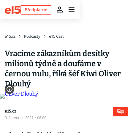
Předplatné
e15.cz
Podcasty
e15 Cast
Vracíme zákazníkům desítky
milionů týdně a doufáme v
černou nulu, říká šéf Kiwi Oliver
Dlouhý
e15.cz
0
9. července 2021
·
06:00