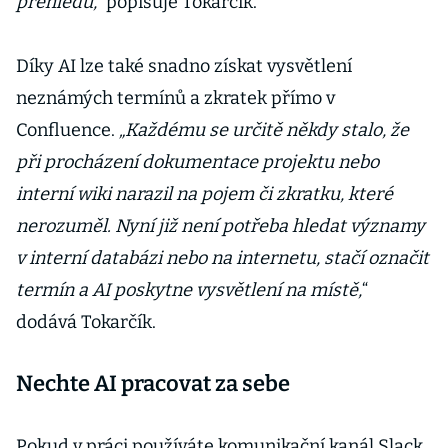
přehledů,“
popisuje Tokarčík.
Díky AI lze také snadno získat vysvětlení
neznámých termínů a zkratek přímo v
Confluence.
„Každému se určitě někdy stalo, že
při procházení dokumentace projektu nebo
interní wiki narazil na pojem či zkratku, které
nerozuměl. Nyní již není potřeba hledat významy
v interní databázi nebo na internetu, stačí označit
termín a AI poskytne vysvětlení na místě,
“
dodává Tokarčík.
Nechte AI pracovat za sebe
Pokud v práci používáte komunikační kanál Slack,