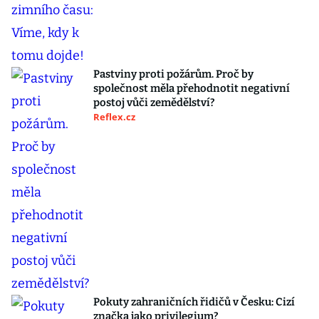
Pastviny proti požárům. Proč by
společnost měla přehodnotit negativní
postoj vůči zemědělství?
Reflex.cz
Pokuty zahraničních řidičů v Česku: Cizí
značka jako privilegium?