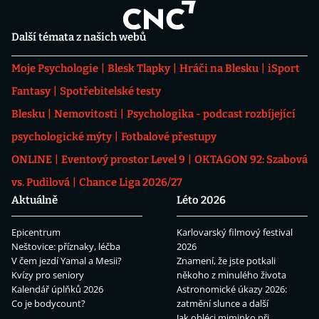
Další témata z našich webů
Moje Psychologie
Blesk Tlapky
Hráči na Blesku
iSport
Fantasy
Spotřebitelské testy
Blesku
Nemovitosti
Psychologika - podcast rozbíjející
psychologické mýty
Fotbalové přestupy
ONLINE
Eventový prostor Level 9
OKTAGON 92: Szabová
vs. Pudilová
Chance Liga 2026/27
Aktuálně
Léto 2026
Epicentrum
Karlovarský filmový festival
Neštovice: příznaky, léčba
2026
V čem jezdí Yamal a Mesii?
Znamení, že jste potkali
Kvízy pro seniory
někoho z minulého života
Kalendář úplňků 2026
Astronomické úkazy 2026:
Co je bodycount?
zatmění slunce a další
Jak obléci miminko při