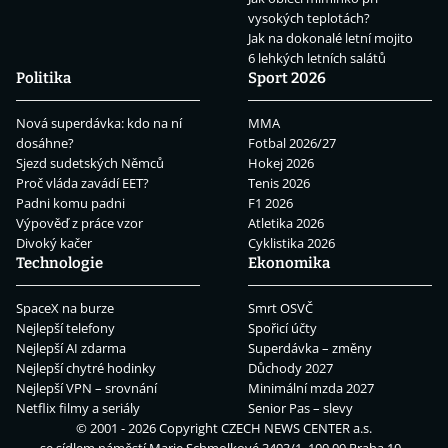
vysokých teplotách?
Jak na dokonalé letní mojito
6 lehkých letních salátů
Politika
Sport 2026
Nová superdávka: kdo na ní
MMA
dosáhne?
Fotbal 2026/27
Sjezd sudetských Němců
Hokej 2026
Proč vláda zavádí EET?
Tenis 2026
Padni komu padni
F1 2026
Výpověď z práce vzor
Atletika 2026
Divoký kačer
Cyklistika 2026
Technologie
Ekonomika
SpaceX na burze
Smrt OSVČ
Nejlepší telefony
Spořicí účty
Nejlepší AI zdarma
Superdávka – změny
Nejlepší chytré hodinky
Důchody 2027
Nejlepší VPN – srovnání
Minimální mzda 2027
Netflix filmy a seriály
Senior Pas – slevy
© 2001 - 2026 Copyright
CZECH NEWS CENTER a.s.