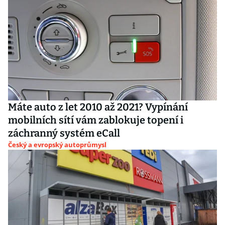
Máte auto z let 2010 až 2021? Vypínání
mobilních sítí vám zablokuje topení i
záchranný systém eCall
Český a evropský autoprůmysl